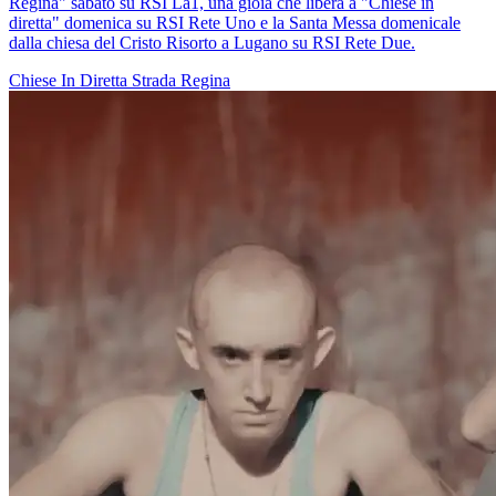
Regina" sabato su RSI La1, una gioia che libera a "Chiese in
diretta" domenica su RSI Rete Uno e la Santa Messa domenicale
dalla chiesa del Cristo Risorto a Lugano su RSI Rete Due.
Chiese In Diretta
Strada Regina