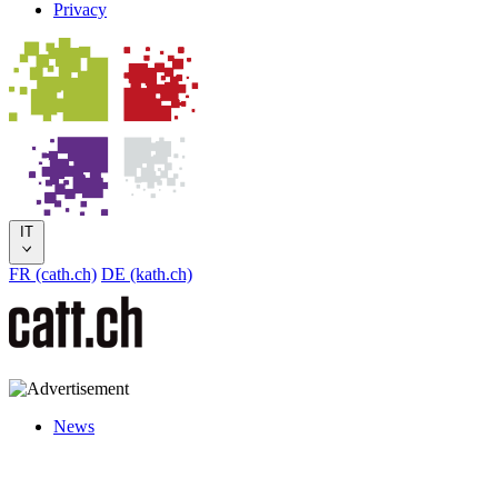
Privacy
IT
FR (cath.ch)
DE (kath.ch)
News