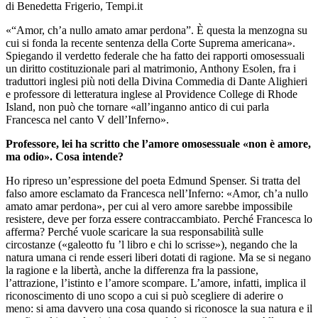
di Benedetta Frigerio, Tempi.it
«“Amor, ch’a nullo amato amar perdona”. È questa la menzogna su
cui si fonda la recente sentenza della Corte Suprema americana».
Spiegando il verdetto federale che ha fatto dei rapporti omosessuali
un diritto costituzionale pari al matrimonio, Anthony Esolen, fra i
traduttori inglesi più noti della Divina Commedia di Dante Alighieri
e professore di letteratura inglese al Providence College di Rhode
Island, non può che tornare «all’inganno antico di cui parla
Francesca nel canto V dell’Inferno».
Professore, lei ha scritto che l’amore omosessuale «non è amore,
ma odio». Cosa intende?
Ho ripreso un’espressione del poeta Edmund Spenser. Si tratta del
falso amore esclamato da Francesca nell’Inferno: «Amor, ch’a nullo
amato amar perdona», per cui al vero amore sarebbe impossibile
resistere, deve per forza essere contraccambiato. Perché Francesca lo
afferma? Perché vuole scaricare la sua responsabilità sulle
circostanze («galeotto fu ’l libro e chi lo scrisse»), negando che la
natura umana ci rende esseri liberi dotati di ragione. Ma se si negano
la ragione e la libertà, anche la differenza fra la passione,
l’attrazione, l’istinto e l’amore scompare. L’amore, infatti, implica il
riconoscimento di uno scopo a cui si può scegliere di aderire o
meno: si ama davvero una cosa quando si riconosce la sua natura e il