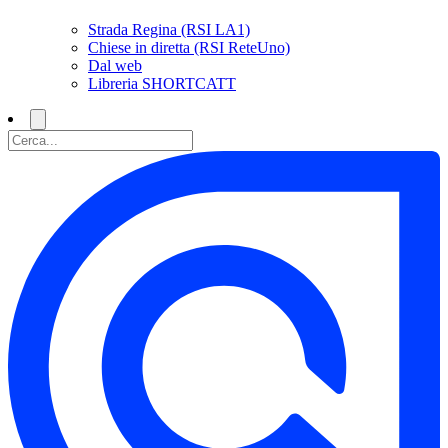
Strada Regina (RSI LA1)
Chiese in diretta (RSI ReteUno)
Dal web
Libreria SHORTCATT