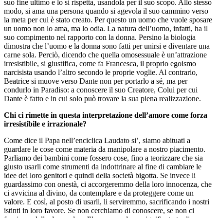
suo fine ultimo e lo si rispetta, usandola per il suo scopo. Allo stesso
modo, si ama una persona quando si agevola il suo cammino verso
la meta per cui è stato creato. Per questo un uomo che vuole sposare
un uomo non lo ama, ma lo odia. La natura dell’uomo, infatti, ha il
suo compimento nel rapporto con la donna. Persino la biologia
dimostra che l’uomo e la donna sono fatti per unirsi e diventare una
carne sola. Perciò, dicendo che quella omosessuale è un’attrazione
irresistibile, si giustifica, come fa Francesca, il proprio egoismo
narcisista usando l’altro secondo le proprie voglie. Al contrario,
Beatrice si muove verso Dante non per portarlo a sé, ma per
condurlo in Paradiso: a conoscere il suo Creatore, Colui per cui
Dante è fatto e in cui solo può trovare la sua piena realizzazione.
Chi ci rimette in questa interpretazione dell’amore come forza
irresistibile e irrazionale?
Come dice il Papa nell’enciclica Laudato si’, siamo abituati a
guardare le cose come materia da manipolare a nostro piacimento.
Parliamo dei bambini come fossero cose, fino a teorizzare che sia
giusto usarli come strumenti da indottrinare al fine di cambiare le
idee dei loro genitori e quindi della società bigotta. Se invece li
guardassimo con onestà, ci accorgeremmo della loro innocenza, che
ci avvicina al divino, da contemplare e da proteggere come un
valore. E così, al posto di usarli, li serviremmo, sacrificando i nostri
istinti in loro favore. Se non cerchiamo di conoscere, se non ci