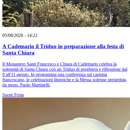
05/08/2026 - 14:22
A Cademario il Triduo in preparazione alla festa di
Santa Chiara
Il Monastero Santi Francesco e Chiara di Cademario celebra la
solennità di Santa Chiara con un Triduo di preghiera e riflessione dal
9 all'11 agosto. In programma una conferenza sul carisma
francescano, le celebrazioni liturgiche e la Messa solenne presieduta
da mons. Paolo Martinelli.
Suore
Festa