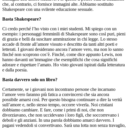
che, al contrario, ci fornisce immagini alte. Abbiamo sostituito
Shakespeare con una svilente educazione sessuale.
Basta Shakespeare?
Ci credo perché l’ho visto con i miei studenti. Mi spiego con un
esempio: i personaggi femminili di Shakespeare sono così puri, pieni
di grazia e belli da suscitare ammirazione in chi legge. Lo stesso
accade di fronte all’amore vissuto e descritto da tanti altri poeti e
letterati. I giovani desiderano ancora l’amore vero, ma non lo sanno
finché non scoprono cos’è. Finché, come dice appunto Lewis, non
hanno davanti un’immagine che esemplifichi che cosa significhi
adorare e rispettare l’amato. Ho visto giovani ispirati dalla letteratura
e dalla poesia.
Basta davvero solo un libro?
Certamente, se i giovani non incontrano persone che incarnano
l’amore vero faranno più fatica a convincersi che sia ancora
possibile amarsi così. Per questo bisogna continuare a dire la verità
sull’amore e, nello stesso tempo, occorre viverla. Noi cristiani
dobbiamo cambiare. E fare, come i primi di noi, che non
divorziavano, che non uccidevano i loro figli, che soccorrevano i
deboli e gli anziani. In una parola dobbiamo amarci davvero. I
pagani vedendoli si convertivano. Sarà una lotta non senza travaglio,