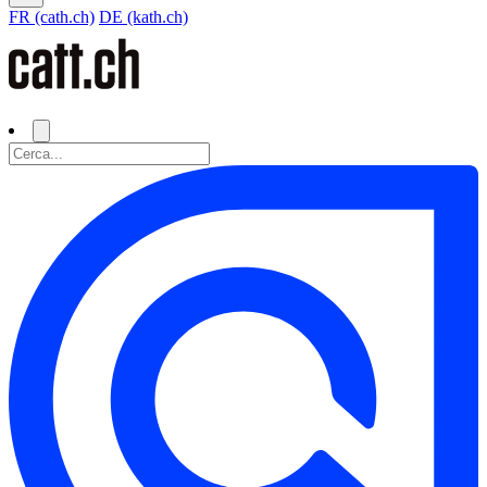
FR (cath.ch)
DE (kath.ch)