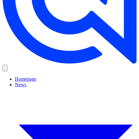
Homepage
News