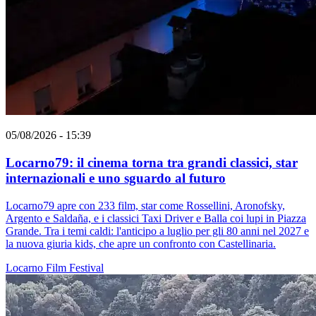
05/08/2026 - 15:39
Locarno79: il cinema torna tra grandi classici, star
internazionali e uno sguardo al futuro
Locarno79 apre con 233 film, star come Rossellini, Aronofsky,
Argento e Saldaña, e i classici Taxi Driver e Balla coi lupi in Piazza
Grande. Tra i temi caldi: l'anticipo a luglio per gli 80 anni nel 2027 e
la nuova giuria kids, che apre un confronto con Castellinaria.
Locarno
Film
Festival