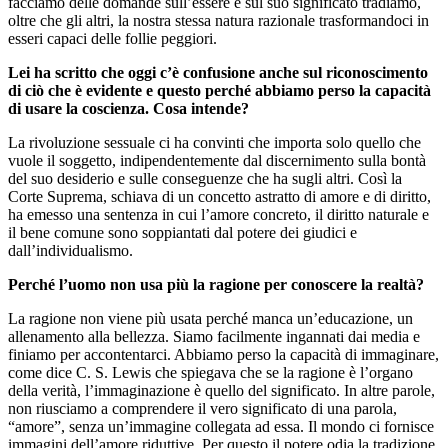
facciamo delle domande sull’essere e sul suo significato tradiamo,
oltre che gli altri, la nostra stessa natura razionale trasformandoci in
esseri capaci delle follie peggiori.
Lei ha scritto che oggi c’è confusione anche sul riconoscimento
di ciò che è evidente e questo perché abbiamo perso la capacità
di usare la coscienza. Cosa intende?
La rivoluzione sessuale ci ha convinti che importa solo quello che
vuole il soggetto, indipendentemente dal discernimento sulla bontà
del suo desiderio e sulle conseguenze che ha sugli altri. Così la
Corte Suprema, schiava di un concetto astratto di amore e di diritto,
ha emesso una sentenza in cui l’amore concreto, il diritto naturale e
il bene comune sono soppiantati dal potere dei giudici e
dall’individualismo.
Perché l’uomo non usa più la ragione per conoscere la realtà?
La ragione non viene più usata perché manca un’educazione, un
allenamento alla bellezza. Siamo facilmente ingannati dai media e
finiamo per accontentarci. Abbiamo perso la capacità di immaginare,
come dice C. S. Lewis che spiegava che se la ragione è l’organo
della verità, l’immaginazione è quello del significato. In altre parole,
non riusciamo a comprendere il vero significato di una parola,
“amore”, senza un’immagine collegata ad essa. Il mondo ci fornisce
immagini dell’amore riduttive. Per questo il potere odia la tradizione