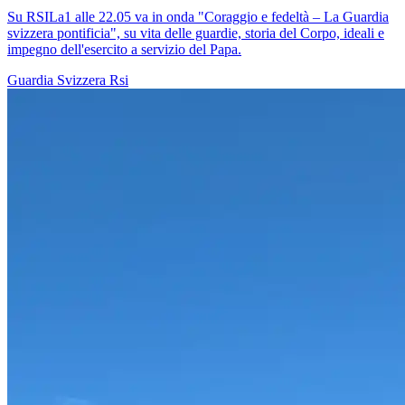
Su RSILa1 alle 22.05 va in onda "Coraggio e fedeltà – La Guardia
svizzera pontificia", su vita delle guardie, storia del Corpo, ideali e
impegno dell'esercito a servizio del Papa.
Guardia Svizzera
Rsi