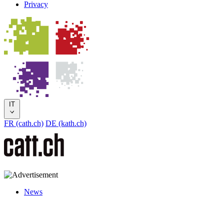
Privacy
IT
FR (cath.ch)
DE (kath.ch)
News