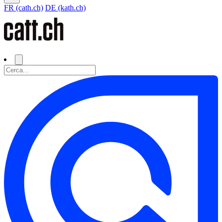
FR (cath.ch)
DE (kath.ch)