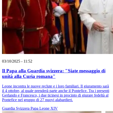
03/10/2025 - 11:52
Il Papa alla Guardia svizzera: "Siate messaggio di
unità alla Curia romana"
Leone incontra le nuove reclute e i loro familiari. Il giuramento sarà
il 4 ottobre, al quale prenderà parte anche il Pontefice. Tra i presenti
Gerlando e Francesco, i due ticinesi in procinto di giurare fedeltà al
Pontefice nel gruppo di 27 nuovi alabardieri.
Guardia Svizzera
Papa Leone XIV