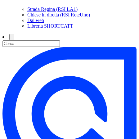
Strada Regina (RSI LA1)
Chiese in diretta (RSI ReteUno)
Dal web
Libreria SHORTCATT