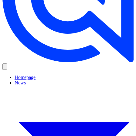
Homepage
News