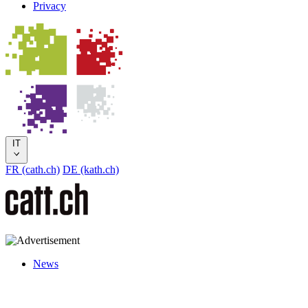
Privacy
IT
FR (cath.ch)
DE (kath.ch)
News