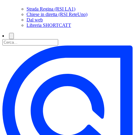
Strada Regina (RSI LA1)
Chiese in diretta (RSI ReteUno)
Dal web
Libreria SHORTCATT