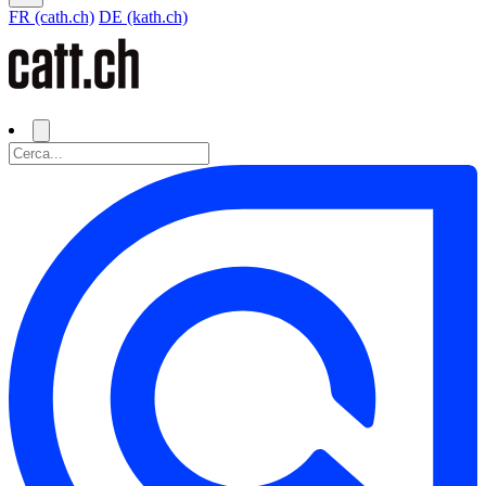
FR (cath.ch)
DE (kath.ch)