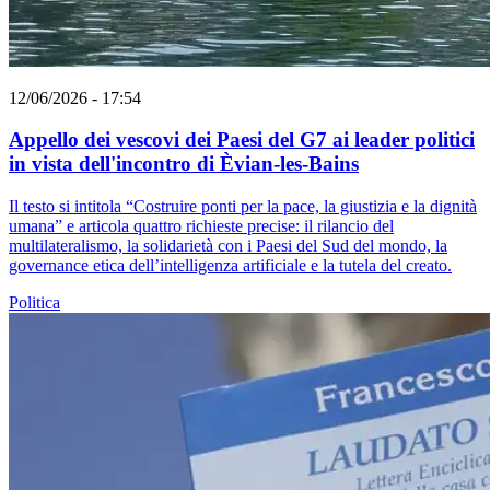
12/06/2026 - 17:54
Appello dei vescovi dei Paesi del G7 ai leader politici
in vista dell'incontro di Èvian-les-Bains
Il testo si intitola “Costruire ponti per la pace, la giustizia e la dignità
umana” e articola quattro richieste precise: il rilancio del
multilateralismo, la solidarietà con i Paesi del Sud del mondo, la
governance etica dell’intelligenza artificiale e la tutela del creato.
Politica