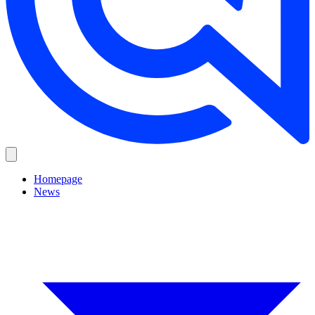
Homepage
News