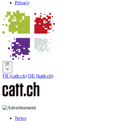
Privacy
IT
FR (cath.ch)
DE (kath.ch)
News