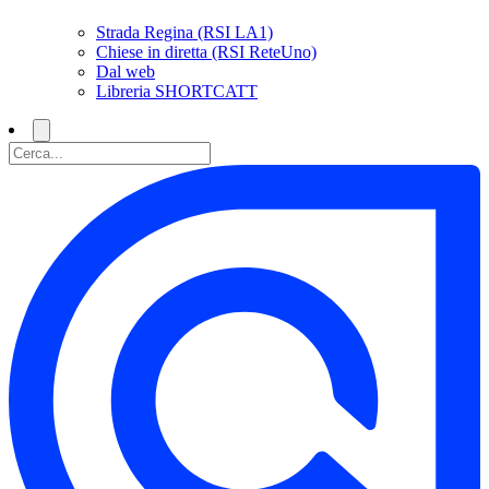
Strada Regina (RSI LA1)
Chiese in diretta (RSI ReteUno)
Dal web
Libreria SHORTCATT