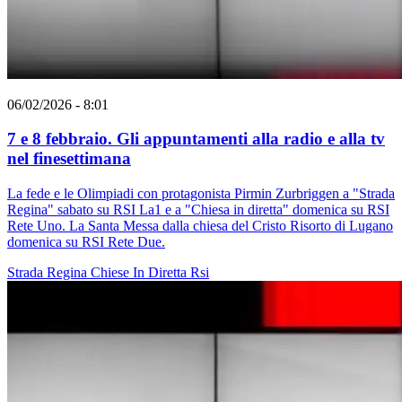
06/02/2026 - 8:01
7 e 8 febbraio. Gli appuntamenti alla radio e alla tv
nel finesettimana
La fede e le Olimpiadi con protagonista Pirmin Zurbriggen a "Strada
Regina" sabato su RSI La1 e a "Chiesa in diretta" domenica su RSI
Rete Uno. La Santa Messa dalla chiesa del Cristo Risorto di Lugano
domenica su RSI Rete Due.
Strada Regina
Chiese In Diretta
Rsi