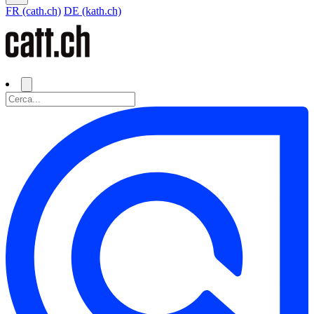
FR (cath.ch)
DE (kath.ch)