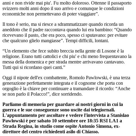
anni e non rivide mai piu'. Fu molto doloroso. Ottenne il passaporto
svizzero molti anni dopo il suo arrivo e comunque le condizioni
economiche non permettevano di poter viaggiare”.
Il tono è serio, ma si riesce a sdrammatizzare quando ricorda un
aneddoto che il padre raccontava quando lui era bambino: “Quando
ricevevano il pasto, che era poco, spesso ci sputavano: per evitare
che qualcuno glielo mangiasse”. Tempi difficili, lontani.
“Un elemento che fece subito breccia nella gente di Losone è la
religione. Erano tutti cattolici e chi piu' e chi meno frequentavano la
messa della domenica e per strada mentre arrivavano cantavano.
Tutti qui si ricordano quei canti.”
Oggi il nipote dell'ex combattente, Romolo Pawlowski, è una terza
generazione perfettamente integrata e il cognome che porta con
orgoglio è la chiave per continuare a tramandare il ricordo: “Anche
se non parlo il Polacco!”, dice sorridendo.
Parliamo di memoria per guardare ai nostri giorni in cui la
guerra e le sue conseguenze sono uscite dai telegiornali.
L'appuntamento per ascoltare e vedere l'intervista a Stanislao
Pawlowski è per sabato 10 settembre ore 18:35 RSI LA1 a
Strada Regina, in studio come ospite Antonio Simona, ex-
direttore del centro richiedenti asilo di Chiasso.