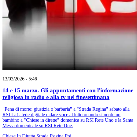
13/03/2026 - 5:46
14 e 15 marzo. Gli appuntamenti con l'informazione
religiosa in radio e alla tv nel finesettimana
"Pena di morte: giustizia o barbaria" a "Strada Regina" sabato alla
RSI La1, fede digitale e dare voce al lutto quando si perde un
bambino a "Chiese in dirette" domenica su RSI Rete Uno e la Santa
Messa domenicale su RSI Rete Due.
Chiese In Diretta
Strada Regina
Rsi