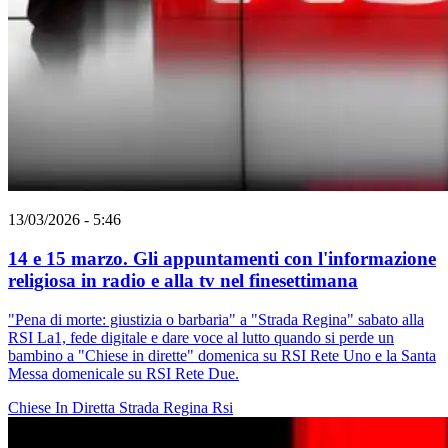
13/03/2026 - 5:46
14 e 15 marzo. Gli appuntamenti con l'informazione
religiosa in radio e alla tv nel finesettimana
"Pena di morte: giustizia o barbaria" a "Strada Regina" sabato alla
RSI La1, fede digitale e dare voce al lutto quando si perde un
bambino a "Chiese in dirette" domenica su RSI Rete Uno e la Santa
Messa domenicale su RSI Rete Due.
Chiese In Diretta
Strada Regina
Rsi