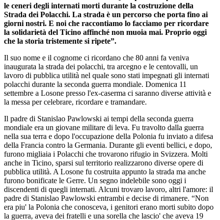
le ceneri degli internati morti durante la costruzione della
Strada dei Polacchi. La strada è un percorso che porta fino ai
giorni nostri. E noi che raccontiamo lo facciamo per ricordare
la solidarietà del Ticino affinché non muoia mai. Proprio oggi
che la storia tristemente si ripete”.
Il suo nome e il cognome ci ricordano che 80 anni fa veniva
inaugurata la strada dei polacchi, tra arcegno e le centovalli, un
lavoro di pubblica utilità nel quale sono stati impegnati gli internati
polacchi durante la seconda guerra mondiale. Domenica 11
settembre a Losone presso l'ex-caserma ci saranno diverse attività e
la messa per celebrare, ricordare e tramandare.
Il padre di Stanislao Pawlowski ai tempi della seconda guerra
mondiale era un giovane militare di leva. Fu travolto dalla guerra
nella sua terra e dopo l'occupazione della Polonia fu inviato a difesa
della Francia contro la Germania. Durante gli eventi bellici, e dopo,
furono migliaia i Polacchi che trovarono rifugio in Svizzera. Molti
anche in Ticino, sparsi sul territorio realizzarono diverse opere di
pubblica utilità. A Losone fu costruita appunto la strada ma anche
furono bonificate le Gerre. Un segno indelebile sono oggi i
discendenti di quegli internati. Alcuni trovaro lavoro, altri l'amore: il
padre di Stanislao Pawlowski entrambi e decise di rimanere. “Non
era piu' la Polonia che conosceva, i genitori erano morti subito dopo
la guerra, aveva dei fratelli e una sorella che lascio' che aveva 19