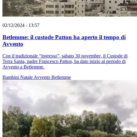
02/12/2024 - 13:57
Betlemme: il custode Patton ha aperto il tempo di
Avvento
Con il tradizionale “ingresso”, sabato 30 novembre, il Custode di
Terra Santa, padre Francesco Patton, ha dato inizio al periodo di
Avvento a Betlemme.
Bambini
Natale
Avvento
Betlemme