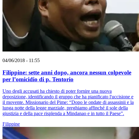
04/06/2018 - 11:55
Filippine: sette anni dopo, ancora nessun colpevole
per l’omicidio di p. Tentorio
Uno degli accusati ha chiesto di poter fornire una nuova
deposizione, identificando il gruppo che ha pianificato l'uccisione e
il movente. Missionario del Pime: “Dopo le ondate di assassinii e la
lunga notte della legge marziale, preghiamo affinché il sole della
giustizia e della pace risplenda a Mindanao e in tutto il Paese”.
Filippine