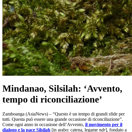
Mindanao, Silsilah: ‘Avvento,
tempo di riconciliazione’
Zamboanga (AsiaNews) – “Questo è un tempo di grandi sfide per
tutti. Questa può essere una grande occasione di riconciliazione”.
Come ogni anno in occasione dell’Avvento,
il movimento per il
dialogo e la pace Silsilah
[in arabo: catena, legame
ndr
], fondato a