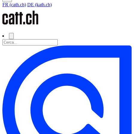
FR (cath.ch)
DE (kath.ch)