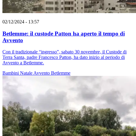
02/12/2024 - 13:57
Betlemme: il custode Patton ha aperto il tempo di
Avvento
Con il tradizionale “ingresso”, sabato 30 novembre, il Custode di
Terra Santa, padre Francesco Patton, ha dato inizio al periodo di
Avvento a Betlemme.
Bambini
Natale
Avvento
Betlemme