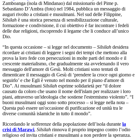
Zamboanga (isola di Mindanao) dal missionario del Pime p.
Sebastiano D’Ambra (foto) nel 1984, pubblica un messaggio di
auguri rivolto a cristiani e musulmani. Nel sud delle Filippine,
Silsilah
è una storica presenza di sensibilizzazione culturale,
formazione e condivisione, il cui obiettivo è far incontrare i fedeli
delle due religioni, riscoprendo il legame che li conduce all’unico
Dio.
“In questa occasione – si legge nel documento –
Silsilah
desidera
ricordare ai cristiani di leggere i segni dei tempi che mettono alla
prova la loro fede con persecuzioni in molte parti del mondo e il
crescente materialismo, che gradualmente sta avvelenando il vero
messaggio dell'amore di Gesù. Molti cristiani sono tentati di
dimenticare il messaggio di Gesù di ‘prendere la croce ogni giorno e
seguirlo’ e che Egli è venuto nel mondo per il piano d'amore di
Dio”. Ai musulmani
Silsilah
esprime solidarietà per “il dolore
causato da coloro che usano il nome dell'islam per realizzare i loro
piani, attraverso un'ideologia che sostiene l'estremismo violento”. “I
buoni musulmani oggi sono sotto processo – si legge nella nota –
Questa può essere un'occasione di purificazione ed unità tra le
diverse comunità islamiche in tutto il mondo”.
Ricordando le sofferenze della popolazione dell’isola durante
la
crisi di Marawi
,
Silsilah
rinnova il proprio impegno contro l’odio
religioso ed invita cristiani e musulmani a non perdere la speranza.