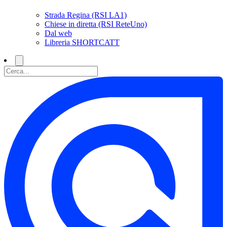
Strada Regina (RSI LA1)
Chiese in diretta (RSI ReteUno)
Dal web
Libreria SHORTCATT