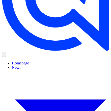
Homepage
News