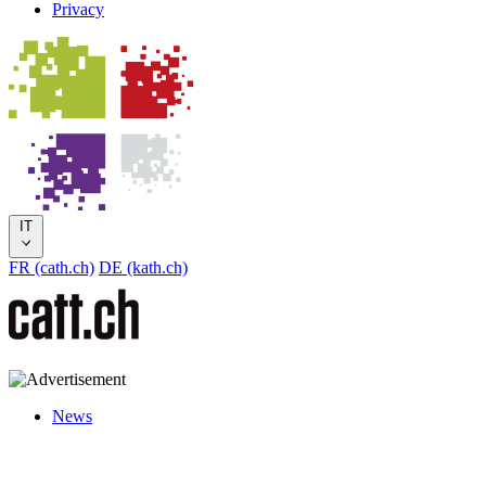
Privacy
IT
FR (cath.ch)
DE (kath.ch)
News