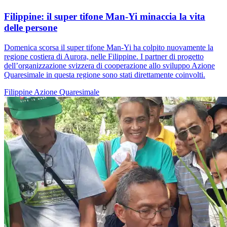
Filippine: il super tifone Man-Yi minaccia la vita
delle persone
Domenica scorsa il super tifone Man-Yi ha colpito nuovamente la
regione costiera di Aurora, nelle Filippine. I partner di progetto
dell’organizzazione svizzera di cooperazione allo sviluppo Azione
Quaresimale in questa regione sono stati direttamente coinvolti.
Filippine
Azione Quaresimale