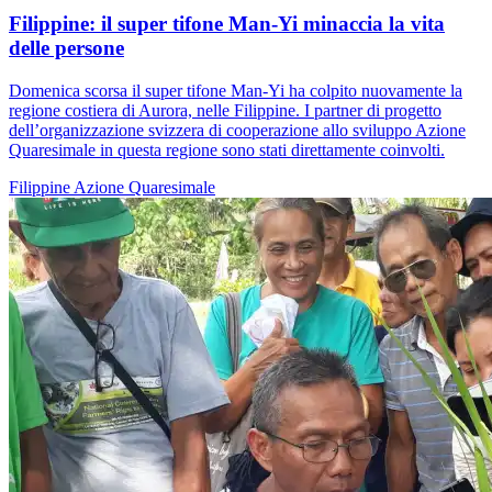
Filippine: il super tifone Man-Yi minaccia la vita
delle persone
Domenica scorsa il super tifone Man-Yi ha colpito nuovamente la
regione costiera di Aurora, nelle Filippine. I partner di progetto
dell’organizzazione svizzera di cooperazione allo sviluppo Azione
Quaresimale in questa regione sono stati direttamente coinvolti.
Filippine
Azione Quaresimale