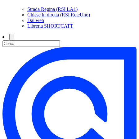
Strada Regina (RSI LA1)
Chiese in diretta (RSI ReteUno)
Dal web
Libreria SHORTCATT