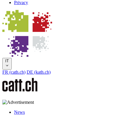
Privacy
IT
FR (cath.ch)
DE (kath.ch)
News