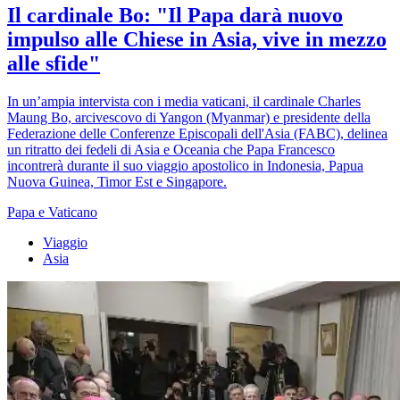
Il cardinale Bo: "Il Papa darà nuovo
impulso alle Chiese in Asia, vive in mezzo
alle sfide"
In un’ampia intervista con i media vaticani, il cardinale Charles
Maung Bo, arcivescovo di Yangon (Myanmar) e presidente della
Federazione delle Conferenze Episcopali dell'Asia (FABC), delinea
un ritratto dei fedeli di Asia e Oceania che Papa Francesco
incontrerà durante il suo viaggio apostolico in Indonesia, Papua
Nuova Guinea, Timor Est e Singapore.
Papa e Vaticano
Viaggio
Asia