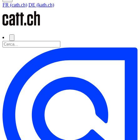
FR (cath.ch)
DE (kath.ch)