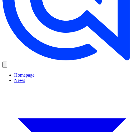
Homepage
News