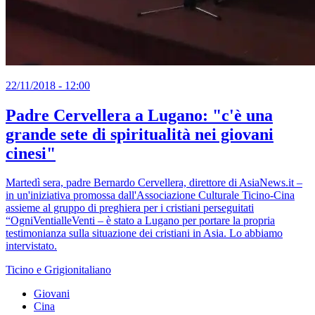
22/11/2018 - 12:00
Padre Cervellera a Lugano: "c'è una
grande sete di spiritualità nei giovani
cinesi"
Martedì sera, padre Bernardo Cervellera, direttore di AsiaNews.it –
in un'iniziativa promossa dall'Associazione Culturale Ticino-Cina
assieme al gruppo di preghiera per i cristiani perseguitati
“OgniVentialleVenti – è stato a Lugano per portare la propria
testimonianza sulla situazione dei cristiani in Asia. Lo abbiamo
intervistato.
Ticino e Grigionitaliano
Giovani
Cina