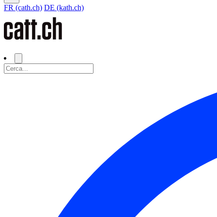
FR (cath.ch)
DE (kath.ch)