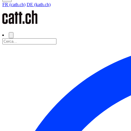
FR (cath.ch)
DE (kath.ch)