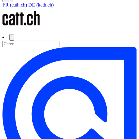
FR (cath.ch)
DE (kath.ch)