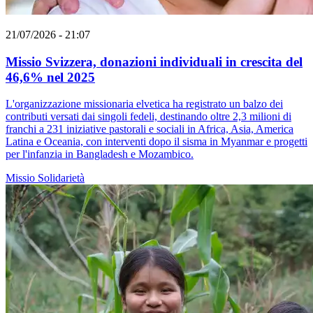
21/07/2026 - 21:07
Missio Svizzera, donazioni individuali in crescita del
46,6% nel 2025
L'organizzazione missionaria elvetica ha registrato un balzo dei
contributi versati dai singoli fedeli, destinando oltre 2,3 milioni di
franchi a 231 iniziative pastorali e sociali in Africa, Asia, America
Latina e Oceania, con interventi dopo il sisma in Myanmar e progetti
per l'infanzia in Bangladesh e Mozambico.
Missio
Solidarietà