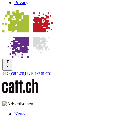
Privacy
IT
FR (cath.ch)
DE (kath.ch)
News