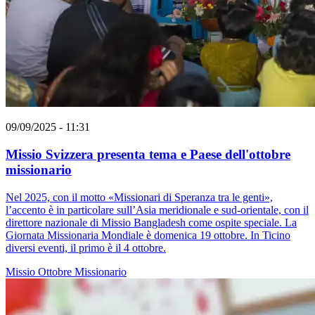
09/09/2025 - 11:31
Missio Svizzera presenta tema e Paese dell'ottobre
missionario
Nel 2025, con il motto «Missionari di Speranza tra le genti»,
l’accento è in particolare sull’Asia meridionale e sud-orientale, con il
direttore nazionale di Missio Bangladesh come ospite speciale. La
Giornata Missionaria Mondiale è domenica 19 ottobre. In Ticino
diversi eventi, il primo è il 4 ottobre.
Missio
Ottobre Missionario