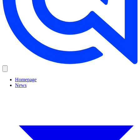
Homepage
News