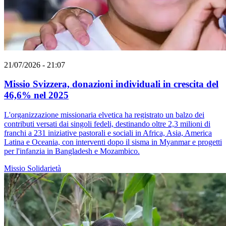
21/07/2026 - 21:07
Missio Svizzera, donazioni individuali in crescita del
46,6% nel 2025
L'organizzazione missionaria elvetica ha registrato un balzo dei
contributi versati dai singoli fedeli, destinando oltre 2,3 milioni di
franchi a 231 iniziative pastorali e sociali in Africa, Asia, America
Latina e Oceania, con interventi dopo il sisma in Myanmar e progetti
per l'infanzia in Bangladesh e Mozambico.
Missio
Solidarietà