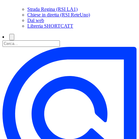
Strada Regina (RSI LA1)
Chiese in diretta (RSI ReteUno)
Dal web
Libreria SHORTCATT