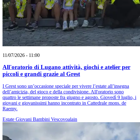
11/07/2026 - 11:00
All'oratorio di Lugano attività, giochi e atelier per
piccoli e grandi grazie al Grest
I Grest sono un’occasione speciale per vivere l’estate all’insegna
dell’amicizia, del gioco e della condivisione. All'oratorio sono
quattro le settimane proposte fra giugno e agosto. Giovedì 9 luglio, i
giovani e giovanissimi hanno incontrato in Cattedrale mons. de
Raemy.
Estate
Giovani
Bambini
Vescovoalain