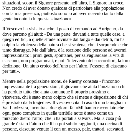
situazioni, scopri il Signore presente nell’altro, il Signore in croce.
Non credo di aver donato qualcosa di particolare alla popolazione
con la mia presenza; piuttosto sono io ad aver ricevuto tanto dalla
gente incontrata in questa situazione».
Il Vescovo ha visitato anche il posto di comando ad Aurigeno, da
dove partono gli aiuti: «Da una parte, davanti a tutte quelle case, a
quegli edifici, a quelle strade rovinate dal fango e dai detriti, mi ha
colpito la violenza della natura che si scatena, che ti sorprende e che
tanto distrugge. Ma dall’altra, è la reazione delle persone ad avermi
impressionato: i primi gesti, spontanei, per salvaguardare la vita di
ciascuno, non programmati, e poi l’intervento dei soccorritori, la loro
dedizione. Un aiuto eroico dell’uno per l’altro, l’esserci di ciascuno
per tutti».
Mentre nella popolazione mons. de Raemy constata «l’incontro
impressionante tra generazioni, il giovane che aiuta l’anziano o chi
ha perduto tutto che aiuta comunque il proprio prossimo e,
viceversa, chi è stato meno colpito che si mette a disposizione di chi
è prostrato dalla tragedia». Il vescovo cita il caso di una famiglia in
Val Lavizzara, incontrata due giorni fa: «Mi hanno raccontato che
ogni gesto compiuto in quella terribile notte è stato come un
miracolo dietro l’altro, che li ha portati a salvarsi. Ma la cosa più
grande è stato l’aiuto che li ha poi subito raggiunti, una decina di
persone, ciascuno venuto lì con un mezzo, pale, trattori, scavatori,