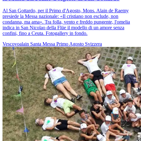
Al San Gottardo, per il Primo d'Agosto, Mons. Alain de Raemy
presiede la Messa nazionale: «Il cristiano non esclude, non
condanna, ma ama». Tra folla, vento e freddo pungente, l'omelia
indica in San Nicolao della Flüe il modello di un amore senza
confini, fino a Ceuta. Fotogallery in fondo.
Vescovoalain
Santa Messa
Primo Agosto
Svizzera