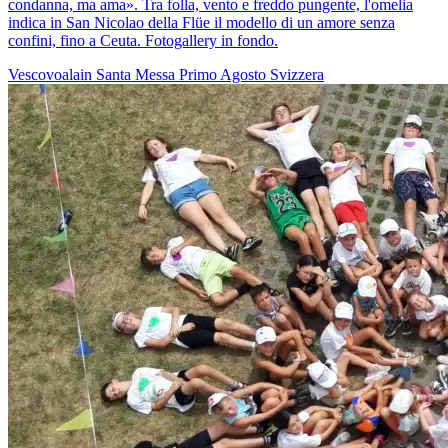
condanna, ma ama». Tra folla, vento e freddo pungente, l'omelia
indica in San Nicolao della Flüe il modello di un amore senza
confini, fino a Ceuta. Fotogallery in fondo.
Vescovoalain
Santa Messa
Primo Agosto
Svizzera