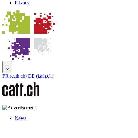
Privacy
IT
FR (cath.ch)
DE (kath.ch)
News