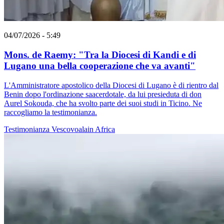
04/07/2026 - 5:49
Mons. de Raemy: "Tra la Diocesi di Kandi e di
Lugano una bella cooperazione che va avanti"
L'Amministratore apostolico della Diocesi di Lugano è di rientro dal
Benin dopo l'ordinazione saacerdotale, da lui presieduta di don
Aurel Sokouda, che ha svolto parte dei suoi studi in Ticino. Ne
raccogliamo la testimonianza.
Testimonianza
Vescovoalain
Africa