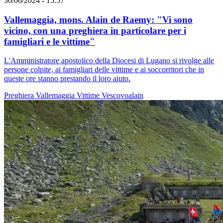
30/06/2024 - 15:57
Vallemaggia, mons. Alain de Raemy: "Vi sono
vicino, con una preghiera in particolare per i
famigliari e le vittime"
L'Amministratore apostolico della Diocesi di Lugano si rivolge alle
persone colpite, ai famigliari delle vittime e ai soccorritori che in
queste ore stanno prestando il loro aiuto.
Preghiera
Vallemaggia
Vittime
Vescovoalain