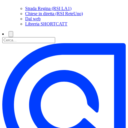
Strada Regina (RSI LA1)
Chiese in diretta (RSI ReteUno)
Dal web
Libreria SHORTCATT