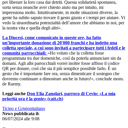
per liberare la loro casa dai detriti. Questa solidarietà spontanea,
sorta senza neanche aver chiesto aiuto ma per intuito, mi
impressiona molto. Intuitivamente, in molte situazioni diverse, la
gente ha subito saputo trovare il gesto giusto e i tempi per aiutare. Vi
vedo la straordinaria potenzialità dell’amore che abbiamo in noi, per
la nostra vita e quella degli altri».
La Diocesi, come comunicato in queste ore, ha fatto
un’importante donazione di 20'000 franchi e ha indetto una
colletta speciale, a cui sono invitati a partecipare tutti i fedeli e le
comunità parrocchiali:
«Ho voluto che la colletta fosse
programmata tra due domeniche, così da poterla annunciare sin da
domani. Agli albi parrocchiali vorrei inoltre fosse affisso il codice
QR per donare, così che sia il più semplice possibile farlo. È un
gesto che è importante fare ora, senza dimenticare il sostegno che
dovremo continuare a dimostrare anche in futuro!», conclude mons.
de Raemy.
Leggi anche
Don Elia Zanolari, parroco di Cevio: «La mia
priorità ora è la gente» (catt.ch)
Ticino e Grigionitaliano
News pubblicata il:
06/07/2024 alle 9:08