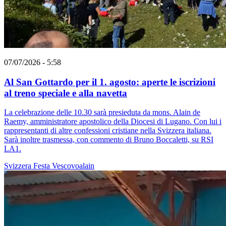
07/07/2026 - 5:58
Al San Gottardo per il 1. agosto: aperte le iscrizioni
al treno speciale e alla navetta
La celebrazione delle 10.30 sarà presieduta da mons. Alain de
Raemy, amministratore apostolico della Diocesi di Lugano. Con lui i
rappresentanti di altre confessioni cristiane nella Svizzera italiana.
Sarà inoltre trasmessa, con commento di Bruno Boccaletti, su RSI
LA1.
Svizzera
Festa
Vescovoalain