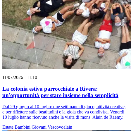
11/07/2026 - 11:10
La colonia estiva parrocchiale a Rivera:
un'opportunità per stare insieme nella semplicità
Dal 29 giugno al 10 luglio: due settimane di gioco, attività creative,
e per riflettere sulle beatitudini e la gioia che va condivisa. Venerdì
10 luglio hanno ricevuto anche la visita di mons. Alain de Raemy.
Estate
Bambini
Giovani
Vescovoalain