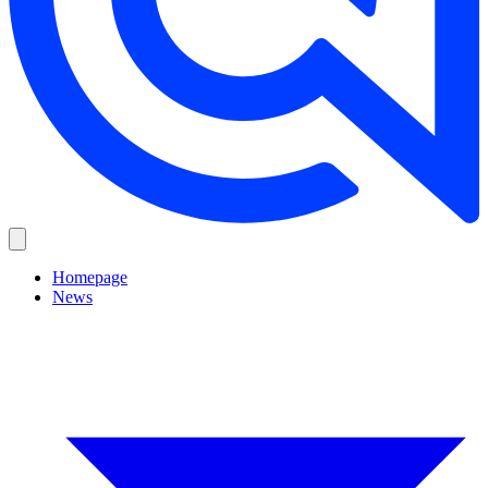
Homepage
News