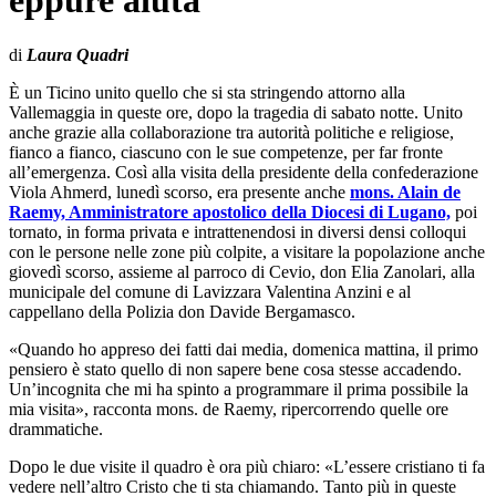
eppure aiuta"
di
Laura Quadri
È un Ticino unito quello che si sta stringendo attorno alla
Vallemaggia in queste ore, dopo la tragedia di sabato notte. Unito
anche grazie alla collaborazione tra autorità politiche e religiose,
fianco a fianco, ciascuno con le sue competenze, per far fronte
all’emergenza. Così alla visita della presidente della confederazione
Viola Ahmerd, lunedì scorso, era presente anche
mons. Alain de
Raemy, Amministratore apostolico della Diocesi di Lugano,
poi
tornato, in forma privata e intrattenendosi in diversi densi colloqui
con le persone nelle zone più colpite, a visitare la popolazione anche
giovedì scorso, assieme al parroco di Cevio, don Elia Zanolari, alla
municipale del comune di Lavizzara Valentina Anzini e al
cappellano della Polizia don Davide Bergamasco.
«Quando ho appreso dei fatti dai media, domenica mattina, il primo
pensiero è stato quello di non sapere bene cosa stesse accadendo.
Un’incognita che mi ha spinto a programmare il prima possibile la
mia visita», racconta mons. de Raemy, ripercorrendo quelle ore
drammatiche.
Dopo le due visite il quadro è ora più chiaro: «L’essere cristiano ti fa
vedere nell’altro Cristo che ti sta chiamando. Tanto più in queste