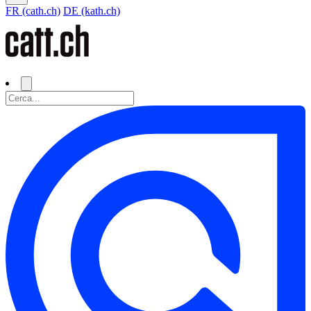
FR (cath.ch)
DE (kath.ch)