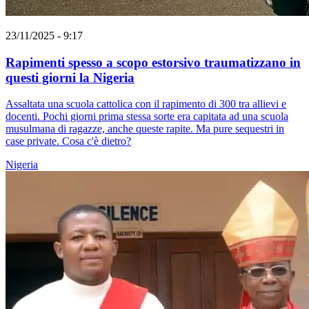
23/11/2025 - 9:17
Rapimenti spesso a scopo estorsivo traumatizzano in
questi giorni la Nigeria
Assaltata una scuola cattolica con il rapimento di 300 tra allievi e
docenti. Pochi giorni prima stessa sorte era capitata ad una scuola
musulmana di ragazze, anche queste rapite. Ma pure sequestri in
case private. Cosa c'è dietro?
Nigeria