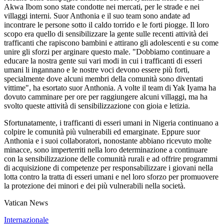
Akwa Ibom sono state condotte nei mercati, per le strade e nei
villaggi interni. Suor Anthonia e il suo team sono andate ad
incontrare le persone sotto il caldo torrido e le forti piogge. Il loro
scopo era quello di sensibilizzare la gente sulle recenti attività dei
trafficanti che rapiscono bambini e attirano gli adolescenti e su come
unire gli sforzi per arginare questo male. "Dobbiamo continuare a
educare la nostra gente sui vari modi in cui i trafficanti di esseri
umani li ingannano e le nostre voci devono essere più forti,
specialmente dove alcuni membri della comunità sono diventati
vittime", ha esortato suor Anthonia. A volte il team di Yak Iyama ha
dovuto camminare per ore per raggiungere alcuni villaggi, ma ha
svolto queste attività di sensibilizzazione con gioia e letizia.
Sfortunatamente, i trafficanti di esseri umani in Nigeria continuano a
colpire le comunità più vulnerabili ed emarginate. Eppure suor
Anthonia e i suoi collaboratori, nonostante abbiano ricevuto molte
minacce, sono imperterriti nella loro determinazione a continuare
con la sensibilizzazione delle comunità rurali e ad offrire programmi
di acquisizione di competenze per responsabilizzare i giovani nella
lotta contro la tratta di esseri umani e nel loro sforzo per promuovere
la protezione dei minori e dei più vulnerabili nella società.
Vatican News
Internazionale