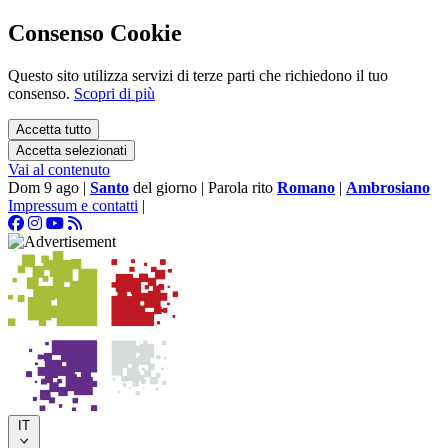
Consenso Cookie
Questo sito utilizza servizi di terze parti che richiedono il tuo
consenso.
Scopri di più
Accetta tutto
Accetta selezionati
Vai al contenuto
Dom 9 ago
|
Santo
del giorno
|
Parola rito
Romano
|
Ambrosiano
Impressum e contatti
|
IT