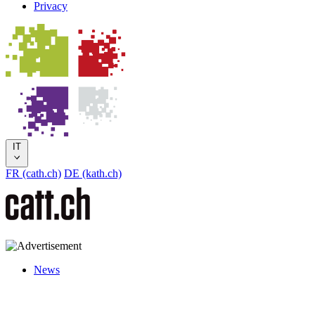
Privacy
IT
FR (cath.ch)
DE (kath.ch)
News