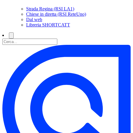
Strada Regina (RSI LA1)
Chiese in diretta (RSI ReteUno)
Dal web
Libreria SHORTCATT