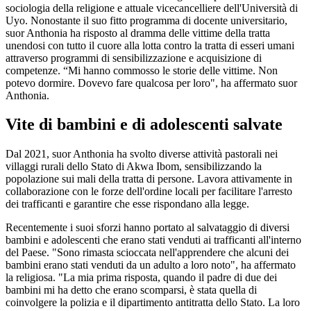
sociologia della religione e attuale vicecancelliere dell'Università di
Uyo. Nonostante il suo fitto programma di docente universitario,
suor Anthonia ha risposto al dramma delle vittime della tratta
unendosi con tutto il cuore alla lotta contro la tratta di esseri umani
attraverso programmi di sensibilizzazione e acquisizione di
competenze. “Mi hanno commosso le storie delle vittime. Non
potevo dormire. Dovevo fare qualcosa per loro", ha affermato suor
Anthonia.
Vite di bambini e di adolescenti salvate
Dal 2021, suor Anthonia ha svolto diverse attività pastorali nei
villaggi rurali dello Stato di Akwa Ibom, sensibilizzando la
popolazione sui mali della tratta di persone. Lavora attivamente in
collaborazione con le forze dell'ordine locali per facilitare l'arresto
dei trafficanti e garantire che esse rispondano alla legge.
Recentemente i suoi sforzi hanno portato al salvataggio di diversi
bambini e adolescenti che erano stati venduti ai trafficanti all'interno
del Paese. "Sono rimasta scioccata nell'apprendere che alcuni dei
bambini erano stati venduti da un adulto a loro noto", ha affermato
la religiosa. "La mia prima risposta, quando il padre di due dei
bambini mi ha detto che erano scomparsi, è stata quella di
coinvolgere la polizia e il dipartimento antitratta dello Stato. La loro