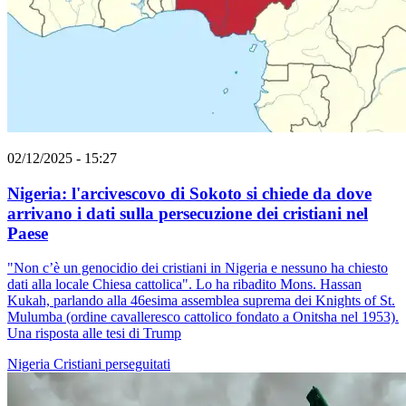
02/12/2025 - 15:27
Nigeria: l'arcivescovo di Sokoto si chiede da dove
arrivano i dati sulla persecuzione dei cristiani nel
Paese
"Non c’è un genocidio dei cristiani in Nigeria e nessuno ha chiesto
dati alla locale Chiesa cattolica". Lo ha ribadito Mons. Hassan
Kukah, parlando alla 46esima assemblea suprema dei Knights of St.
Mulumba (ordine cavalleresco cattolico fondato a Onitsha nel 1953).
Una risposta alle tesi di Trump
Nigeria
Cristiani perseguitati