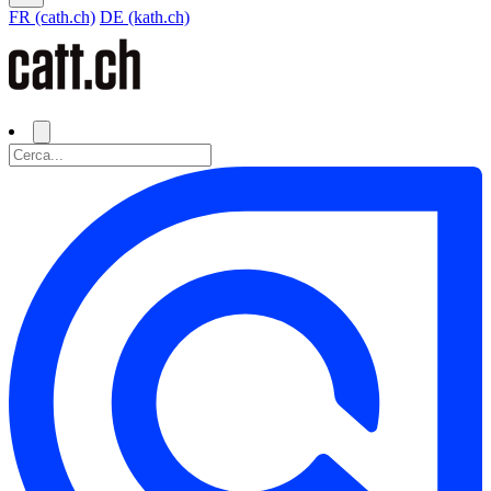
FR (cath.ch)
DE (kath.ch)