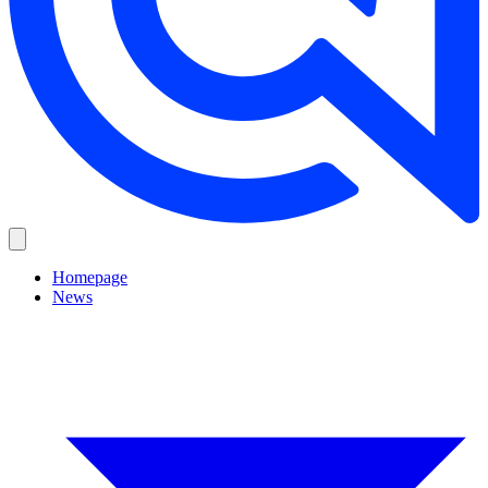
Homepage
News