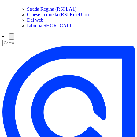
Strada Regina (RSI LA1)
Chiese in diretta (RSI ReteUno)
Dal web
Libreria SHORTCATT