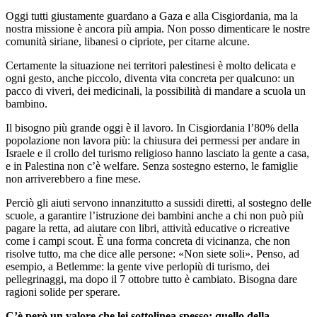
Oggi tutti giustamente guardano a Gaza e alla Cisgiordania, ma la
nostra missione è ancora più ampia. Non posso dimenticare le nostre
comunità siriane, libanesi o cipriote, per citarne alcune.
Certamente la situazione nei territori palestinesi è molto delicata e
ogni gesto, anche piccolo, diventa vita concreta per qualcuno: un
pacco di viveri, dei medicinali, la possibilità di mandare a scuola un
bambino.
Il bisogno più grande oggi è il lavoro. In Cisgiordania l’80% della
popolazione non lavora più: la chiusura dei permessi per andare in
Israele e il crollo del turismo religioso hanno lasciato la gente a casa,
e in Palestina non c’è welfare. Senza sostegno esterno, le famiglie
non arriverebbero a fine mese.
Perciò gli aiuti servono innanzitutto a sussidi diretti, al sostegno delle
scuole, a garantire l’istruzione dei bambini anche a chi non può più
pagare la retta, ad aiutare con libri, attività educative o ricreative
come i campi scout. È una forma concreta di vicinanza, che non
risolve tutto, ma che dice alle persone: «Non siete soli». Penso, ad
esempio, a Betlemme: la gente vive perlopiù di turismo, dei
pellegrinaggi, ma dopo il 7 ottobre tutto è cambiato. Bisogna dare
ragioni solide per sperare.
C’è però un valore che lei sottolinea spesso: quello della