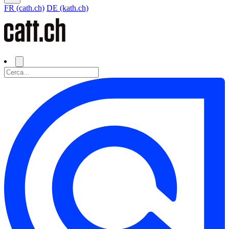
FR (cath.ch)
DE (kath.ch)