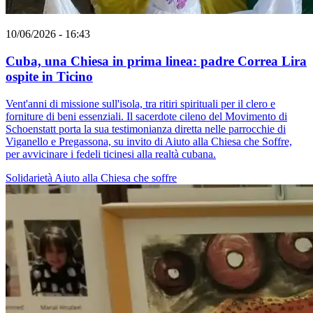
10/06/2026 - 16:43
Cuba, una Chiesa in prima linea: padre Correa Lira
ospite in Ticino
Vent'anni di missione sull'isola, tra ritiri spirituali per il clero e
forniture di beni essenziali. Il sacerdote cileno del Movimento di
Schoenstatt porta la sua testimonianza diretta nelle parrocchie di
Viganello e Pregassona, su invito di Aiuto alla Chiesa che Soffre,
per avvicinare i fedeli ticinesi alla realtà cubana.
Solidarietà
Aiuto alla Chiesa che soffre