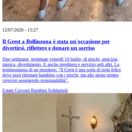
12/07/2026 - 15:27
Il Grest a Bellinzona è stata un'occasione per
divertirsi, riflettere e donare un sorriso
Due settimane, terminate venerdì 10 luglio, di giochi, amicizia,
musica, divertimento. E anche preghiera e servizio agli altri. La
testimonianza di un monitore: "Il Grest è una sorta di isola felice
dove puoi ritornare bambino con i giochi, ma allo stesso tempo
crescere assumendo responsabilità".
Estate
Giovani
Bambini
Solidarietà