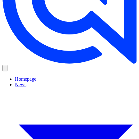
Homepage
News