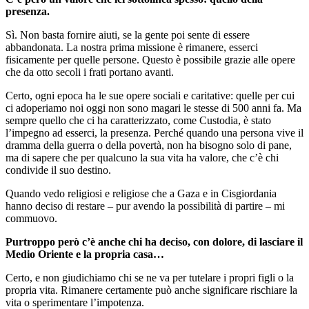
presenza.
Sì. Non basta fornire aiuti, se la gente poi sente di essere
abbandonata. La nostra prima missione è rimanere, esserci
fisicamente per quelle persone. Questo è possibile grazie alle opere
che da otto secoli i frati portano avanti.
Certo, ogni epoca ha le sue opere sociali e caritative: quelle per cui
ci adoperiamo noi oggi non sono magari le stesse di 500 anni fa. Ma
sempre quello che ci ha caratterizzato, come Custodia, è stato
l’impegno ad esserci, la presenza. Perché quando una persona vive il
dramma della guerra o della povertà, non ha bisogno solo di pane,
ma di sapere che per qualcuno la sua vita ha valore, che c’è chi
condivide il suo destino.
Quando vedo religiosi e religiose che a Gaza e in Cisgiordania
hanno deciso di restare – pur avendo la possibilità di partire – mi
commuovo.
Purtroppo però c’è anche chi ha deciso, con dolore, di lasciare il
Medio Oriente e la propria casa…
Certo, e non giudichiamo chi se ne va per tutelare i propri figli o la
propria vita. Rimanere certamente può anche significare rischiare la
vita o sperimentare l’impotenza.