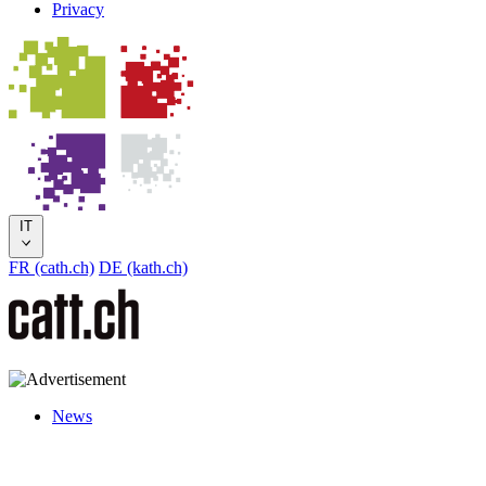
Privacy
IT
FR (cath.ch)
DE (kath.ch)
News