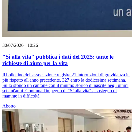
30/07/2026 - 10:26
"Sì alla vita" pubblica i dati del 2025: tante le
richieste di aiuto per la vita
Il bollettino dell'associazione registra 21 interruzioni di gravidanza in
più rispetto all'anno precedente, 327 entro la dodicesima settimana.
Sullo sfondo un cantone con il minimo storico di nascite negli ultimi
settant'anni. Continua l'impegno di "Sì alla vita" a sostegno di
mamme in difficoltà.
Aborto