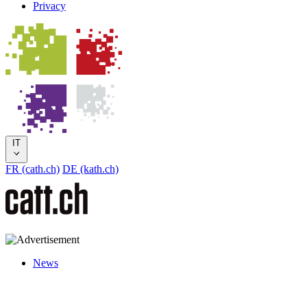
Privacy
IT
FR (cath.ch)
DE (kath.ch)
News