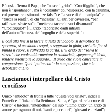
E’ così, afferma il Papa, che “nasce il grido”: “Crocifiggilo!”, che
non è “spontaneo” , ma è “costruito” col “disprezzo, con la calunnia,
col provocare testimonianze false”: è “la voce di chi manipola" e
"trucca la realtà”, di chi “incastra” gli altri per cavarsela, “per
rafforzare sé stesso” e “mettere a tacere le voci dissonanti”.
“Crocifiggilo!” è il grido "fabbricato dagli intrighi
dell’autosufficienza, dell’orgoglio e della superbia” :
E così alla fine si fa tacere la festa del popolo, si demolisce la
speranza, si uccidono i sogni, si sopprime la gioia; così alla fine si
blinda il cuore, si raffredda la carità. E’ il grido del “salva te
stesso” che vuole addormentare la solidarietà, spegnere gli ideali,
rendere insensibile lo sguardo… Il grido che vuole cancellare la
compassione. Quel “patire con”: la compassione, che è la
debolezza di Dio.
Lasciamoci interpellare dal Cristo
crocifisso
Unico “antidoto” di fronte a tutte “queste voci urlate”, indica il
Pontefice all’inizio della Settimana Santa, è “guardare la croce di
Cristo” e lasciarsi “interpellare” dal suo “ultimo grido”,un grido di
amore per ognuno di noi, “santi e peccatori”, “giovani e anziani”;