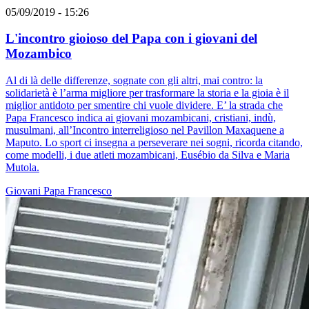
05/09/2019 - 15:26
L'incontro gioioso del Papa con i giovani del
Mozambico
Al di là delle differenze, sognate con gli altri, mai contro: la
solidarietà è l’arma migliore per trasformare la storia e la gioia è il
miglior antidoto per smentire chi vuole dividere. E’ la strada che
Papa Francesco indica ai giovani mozambicani, cristiani, indù,
musulmani, all’Incontro interreligioso nel Pavillon Maxaquene a
Maputo. Lo sport ci insegna a perseverare nei sogni, ricorda citando,
come modelli, i due atleti mozambicani, Eusébio da Silva e Maria
Mutola.
Giovani
Papa Francesco