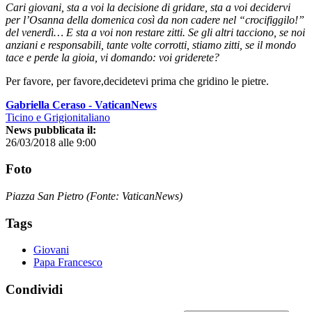
Cari giovani, sta a voi la decisione di gridare, sta a voi decidervi
per l’Osanna della domenica così da non cadere nel “crocifiggilo!”
del venerdì… E sta a voi non restare zitti. Se gli altri tacciono, se noi
anziani e responsabili, tante volte corrotti, stiamo zitti, se il mondo
tace e perde la gioia, vi domando: voi griderete?
Per favore, per favore,decidetevi prima che gridino le pietre.
Gabriella Ceraso - VaticanNews
Ticino e Grigionitaliano
News pubblicata il:
26/03/2018 alle 9:00
Foto
Piazza San Pietro (Fonte: VaticanNews)
Tags
Giovani
Papa Francesco
Condividi