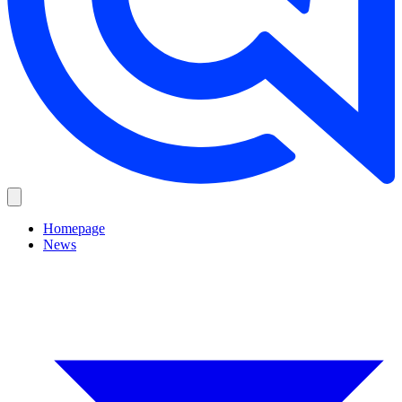
Homepage
News