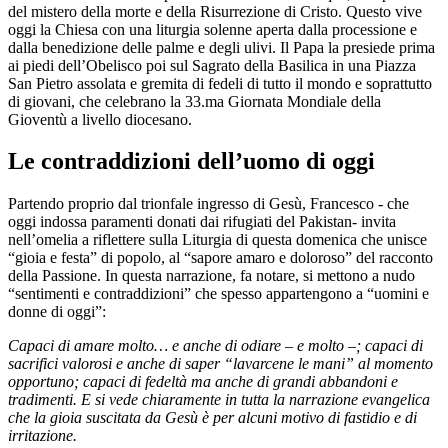
del mistero della morte e della Risurrezione di Cristo. Questo vive
oggi la Chiesa con una liturgia solenne aperta dalla processione e
dalla benedizione delle palme e degli ulivi. Il Papa la presiede prima
ai piedi dell’Obelisco poi sul Sagrato della Basilica in una Piazza
San Pietro assolata e gremita di fedeli di tutto il mondo e soprattutto
di giovani, che celebrano la 33.ma Giornata Mondiale della
Gioventù a livello diocesano.
Le contraddizioni dell’uomo di oggi
Partendo proprio dal trionfale ingresso di Gesù, Francesco - che
oggi indossa paramenti donati dai rifugiati del Pakistan- invita
nell’omelia a riflettere sulla Liturgia di questa domenica che unisce
“gioia e festa” di popolo, al “sapore amaro e doloroso” del racconto
della Passione. In questa narrazione, fa notare, si mettono a nudo
“sentimenti e contraddizioni” che spesso appartengono a “uomini e
donne di oggi”:
Capaci di amare molto… e anche di odiare – e molto –; capaci di
sacrifici valorosi e anche di saper “lavarcene le mani” al momento
opportuno; capaci di fedeltà ma anche di grandi abbandoni e
tradimenti. E si vede chiaramente in tutta la narrazione evangelica
che la gioia suscitata da Gesù è per alcuni motivo di fastidio e di
irritazione.