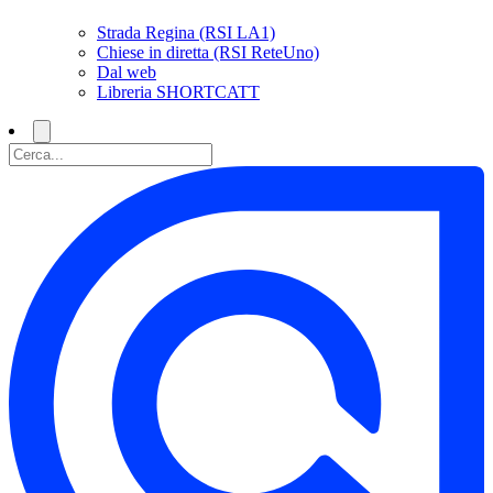
Strada Regina (RSI LA1)
Chiese in diretta (RSI ReteUno)
Dal web
Libreria SHORTCATT