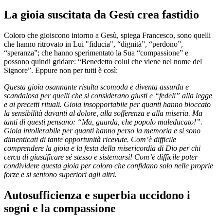
La gioia suscitata da Gesù crea fastidio
Coloro che gioiscono intorno a Gesù, spiega Francesco, sono quelli
che hanno ritrovato in Lui "fiducia", “dignità”, “perdono”,
“speranza”; che hanno sperimentato la Sua “compassione” e
possono quindi gridare: “Benedetto colui che viene nel nome del
Signore”. Eppure non per tutti è così:
Questa gioia osannante risulta scomoda e diventa assurda e
scandalosa per quelli che si considerano giusti e “fedeli” alla legge
e ai precetti rituali. Gioia insopportabile per quanti hanno bloccato
la sensibilità davanti al dolore, alla sofferenza e alla miseria. Ma
tanti di questi pensano: “Ma, guarda, che popolo maleducato!”.
Gioia intollerabile per quanti hanno perso la memoria e si sono
dimenticati di tante opportunità ricevute. Com’è difficile
comprendere la gioia e la festa della misericordia di Dio per chi
cerca di giustificare sé stesso e sistemarsi! Com’è difficile poter
condividere questa gioia per coloro che confidano solo nelle proprie
forze e si sentono superiori agli altri.
Autosufficienza e superbia uccidono i
sogni e la compassione