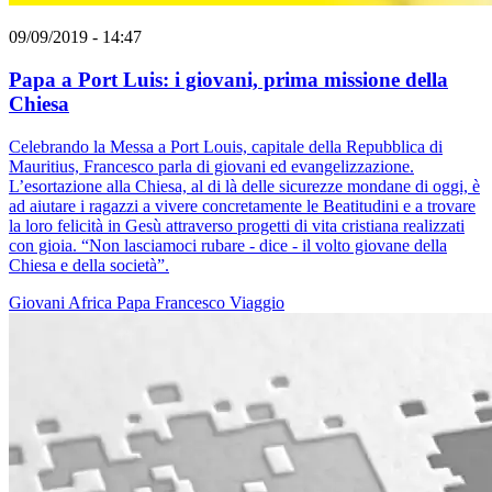
09/09/2019 - 14:47
Papa a Port Luis: i giovani, prima missione della
Chiesa
Celebrando la Messa a Port Louis, capitale della Repubblica di
Mauritius, Francesco parla di giovani ed evangelizzazione.
L’esortazione alla Chiesa, al di là delle sicurezze mondane di oggi, è
ad aiutare i ragazzi a vivere concretamente le Beatitudini e a trovare
la loro felicità in Gesù attraverso progetti di vita cristiana realizzati
con gioia. “Non lasciamoci rubare - dice - il volto giovane della
Chiesa e della società”.
Giovani
Africa
Papa Francesco
Viaggio