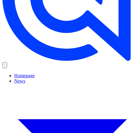
Homepage
News