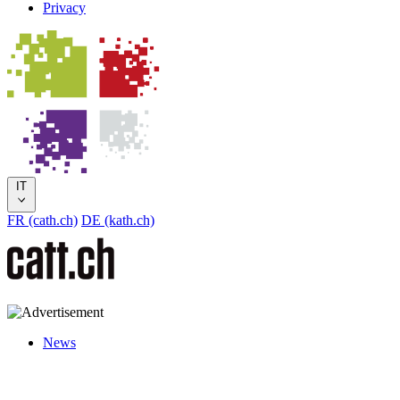
Privacy
IT
FR (cath.ch)
DE (kath.ch)
News