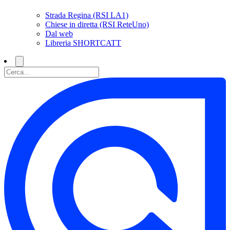
Strada Regina (RSI LA1)
Chiese in diretta (RSI ReteUno)
Dal web
Libreria SHORTCATT