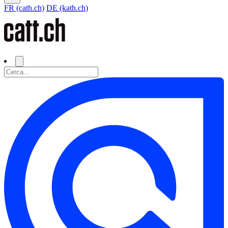
FR (cath.ch)
DE (kath.ch)