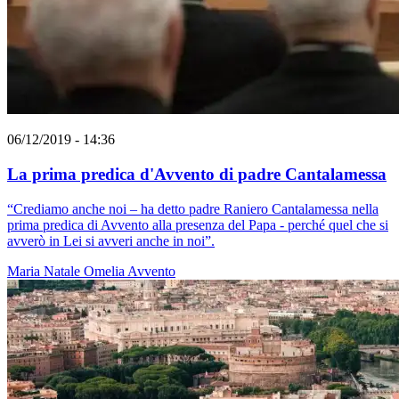
06/12/2019 - 14:36
La prima predica d'Avvento di padre Cantalamessa
“Crediamo anche noi – ha detto padre Raniero Cantalamessa nella
prima predica di Avvento alla presenza del Papa - perché quel che si
avverò in Lei si avveri anche in noi”.
Maria
Natale
Omelia
Avvento