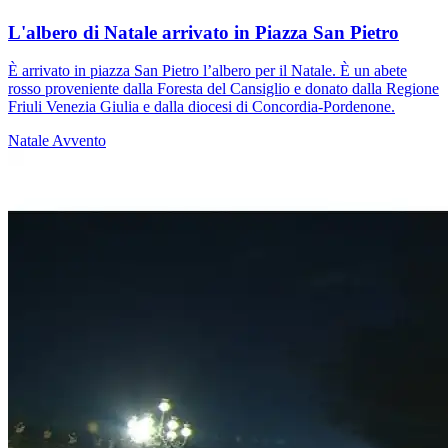
L'albero di Natale arrivato in Piazza San Pietro
È arrivato in piazza San Pietro l’albero per il Natale. È un abete
rosso proveniente dalla Foresta del Cansiglio e donato dalla Regione
Friuli Venezia Giulia e dalla diocesi di Concordia-Pordenone.
Natale
Avvento