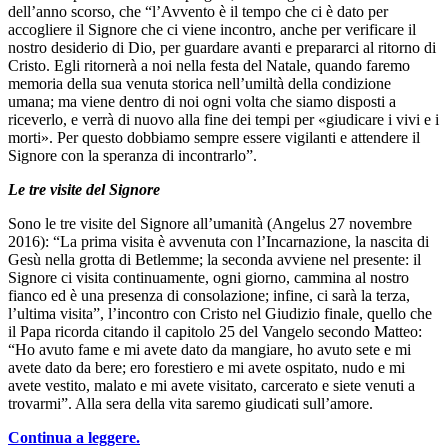
dell’anno scorso, che “l’Avvento è il tempo che ci è dato per
accogliere il Signore che ci viene incontro, anche per verificare il
nostro desiderio di Dio, per guardare avanti e prepararci al ritorno di
Cristo. Egli ritornerà a noi nella festa del Natale, quando faremo
memoria della sua venuta storica nell’umiltà della condizione
umana; ma viene dentro di noi ogni volta che siamo disposti a
riceverlo, e verrà di nuovo alla fine dei tempi per «giudicare i vivi e i
morti». Per questo dobbiamo sempre essere vigilanti e attendere il
Signore con la speranza di incontrarlo”.
Le tre visite del Signore
Sono le tre visite del Signore all’umanità (Angelus 27 novembre
2016): “La prima visita è avvenuta con l’Incarnazione, la nascita di
Gesù nella grotta di Betlemme; la seconda avviene nel presente: il
Signore ci visita continuamente, ogni giorno, cammina al nostro
fianco ed è una presenza di consolazione; infine, ci sarà la terza,
l’ultima visita”, l’incontro con Cristo nel Giudizio finale, quello che
il Papa ricorda citando il capitolo 25 del Vangelo secondo Matteo:
“Ho avuto fame e mi avete dato da mangiare, ho avuto sete e mi
avete dato da bere; ero forestiero e mi avete ospitato, nudo e mi
avete vestito, malato e mi avete visitato, carcerato e siete venuti a
trovarmi”. Alla sera della vita saremo giudicati sull’amore.
Continua a leggere.