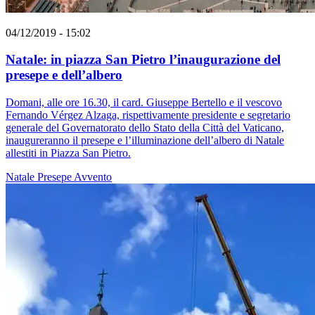
04/12/2019 - 15:02
Natale: in piazza San Pietro l’inaugurazione del
presepe e dell’albero
Domani, alle ore 16.30, il card. Giuseppe Bertello e il vescovo
Fernando Vérgez Alzaga, rispettivamente presidente e segretario
generale del Governatorato dello Stato della Città del Vaticano,
inaugureranno il presepe e l’illuminazione dell’albero di Natale
allestiti in Piazza San Pietro.
Natale
Presepe
Avvento