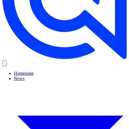
Homepage
News