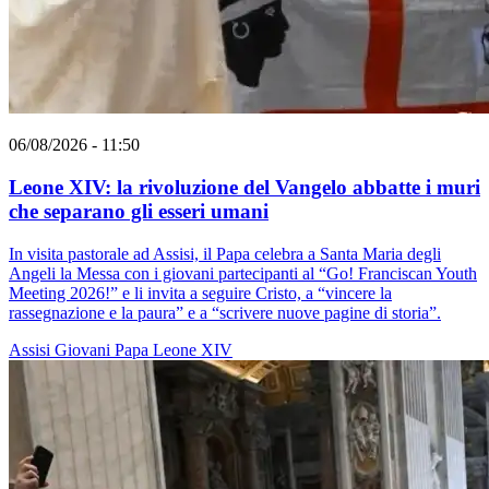
06/08/2026 - 11:50
Leone XIV: la rivoluzione del Vangelo abbatte i muri
che separano gli esseri umani
In visita pastorale ad Assisi, il Papa celebra a Santa Maria degli
Angeli la Messa con i giovani partecipanti al “Go! Franciscan Youth
Meeting 2026!” e li invita a seguire Cristo, a “vincere la
rassegnazione e la paura” e a “scrivere nuove pagine di storia”.
Assisi
Giovani
Papa Leone XIV