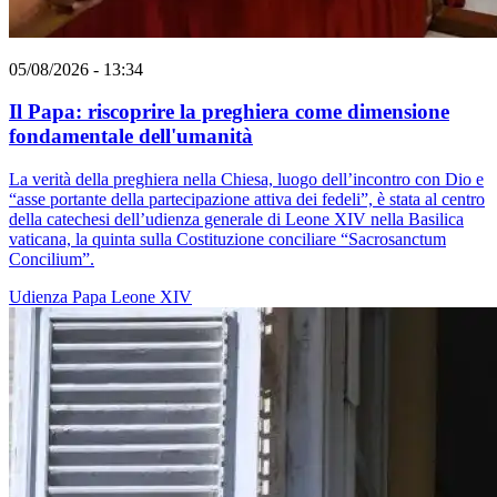
05/08/2026 - 13:34
Il Papa: riscoprire la preghiera come dimensione
fondamentale dell'umanità
La verità della preghiera nella Chiesa, luogo dell’incontro con Dio e
“asse portante della partecipazione attiva dei fedeli”, è stata al centro
della catechesi dell’udienza generale di Leone XIV nella Basilica
vaticana, la quinta sulla Costituzione conciliare “Sacrosanctum
Concilium”.
Udienza
Papa Leone XIV