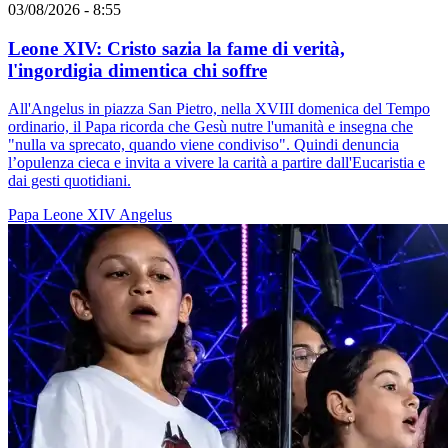
03/08/2026 - 8:55
Leone XIV: Cristo sazia la fame di verità,
l'ingordigia dimentica chi soffre
All'Angelus in piazza San Pietro, nella XVIII domenica del Tempo
ordinario, il Papa ricorda che Gesù nutre l'umanità e insegna che
"nulla va sprecato, quando viene condiviso". Quindi denuncia
l’opulenza cieca e invita a vivere la carità a partire dall'Eucaristia e
dai gesti quotidiani.
Papa Leone XIV
Angelus