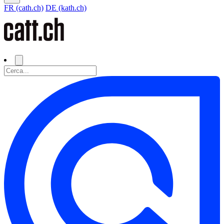
FR (cath.ch)
DE (kath.ch)