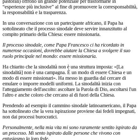
pastorali) offrono un grande potenziale per trasformarle in
“esperienze più inclusive” al fine di promuovere la corresponsabilità,
la responsabilità e la trasparenza.
In una conversazione con un partecipante africano, il Papa ha
sottolineato che il processo sinodale deve servire innanzitutto al
compito primario della Chiesa: essere missionaria.
Il processo sinodale, come Papa Francesco ci ha ricordato in
numerose occasioni, dovrebbe aiutare la Chiesa a svolgere il suo
ruolo principale nel mondo: essere missionaria.
Ha chiarito che la sinodalità non è una struttura imposta: «[La
sinodalità] non è una campagna. È un modo di essere Chiesa e un
modo di essere missionari». Ha messo in guardia dal cercare di
emulare o imporre modelli uniformi. La sinodalità inizia con
l'atteggiamento dell'ascolto: ascoltare la Parola di Dio, ascoltarsi l'un
l'altro e anche coloro che cercano al di fuori della Chiesa.
Prendendo ad esempio il cammino sinodale latinoamericano, il Papa
ha sottolineato che la vera ispirazione proviene dai fedeli impegnati,
non dai processi burocratici.
Personalmente, nella mia vita mi sono raramente sentito ispirato da
un processo. Mi sento ispirato dalle persone che vivono con
entusiasmo la loro fede.