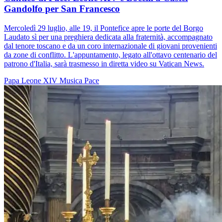
Gandolfo per San Francesco
Mercoledì 29 luglio, alle 19, il Pontefice apre le porte del Borgo
Laudato sì per una preghiera dedicata alla fraternità, accompagnato
dal tenore toscano e da un coro internazionale di giovani provenienti
da zone di conflitto. L'appuntamento, legato all'ottavo centenario del
patrono d'Italia, sarà trasmesso in diretta video su Vatican News.
Papa Leone XIV
Musica
Pace