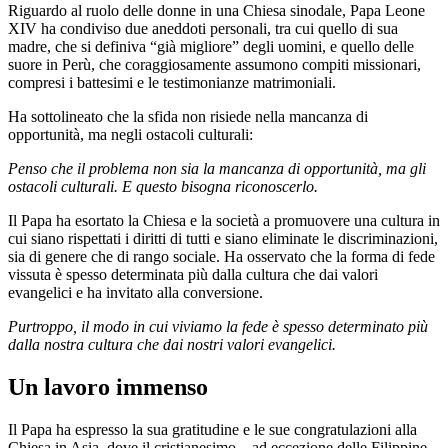
Riguardo al ruolo delle donne in una Chiesa sinodale, Papa Leone
XIV ha condiviso due aneddoti personali, tra cui quello di sua
madre, che si definiva “già migliore” degli uomini, e quello delle
suore in Perù, che coraggiosamente assumono compiti missionari,
compresi i battesimi e le testimonianze matrimoniali.
Ha sottolineato che la sfida non risiede nella mancanza di
opportunità, ma negli ostacoli culturali:
Penso che il problema non sia la mancanza di opportunità, ma gli
ostacoli culturali. E questo bisogna riconoscerlo.
Il Papa ha esortato la Chiesa e la società a promuovere una cultura in
cui siano rispettati i diritti di tutti e siano eliminate le discriminazioni,
sia di genere che di rango sociale. Ha osservato che la forma di fede
vissuta è spesso determinata più dalla cultura che dai valori
evangelici e ha invitato alla conversione.
Purtroppo, il modo in cui viviamo la fede è spesso determinato più
dalla nostra cultura che dai nostri valori evangelici.
Un lavoro immenso
Il Papa ha espresso la sua gratitudine e le sue congratulazioni alla
Chiesa in Asia, dove il cristianesimo – ad eccezione delle Filippine –