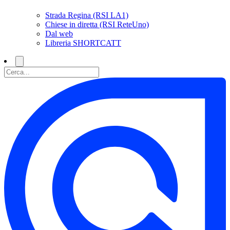
Strada Regina (RSI LA1)
Chiese in diretta (RSI ReteUno)
Dal web
Libreria SHORTCATT