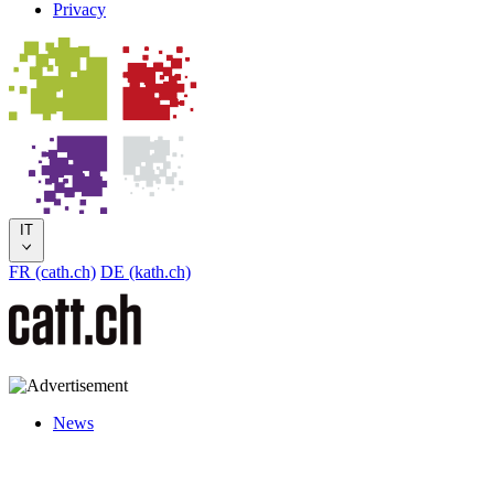
Privacy
IT
FR (cath.ch)
DE (kath.ch)
News