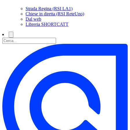
Strada Regina (RSI LA1)
Chiese in diretta (RSI ReteUno)
Dal web
Libreria SHORTCATT