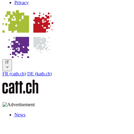
Privacy
IT
FR (cath.ch)
DE (kath.ch)
News