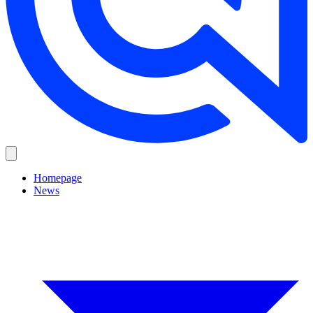
Homepage
News