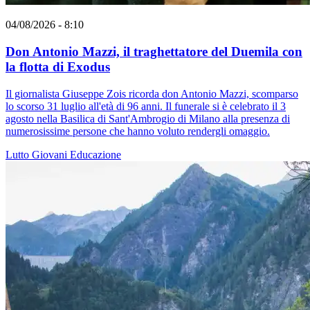
04/08/2026 - 8:10
Don Antonio Mazzi, il traghettatore del Duemila con
la flotta di Exodus
Il giornalista Giuseppe Zois ricorda don Antonio Mazzi, scomparso
lo scorso 31 luglio all'età di 96 anni. Il funerale si è celebrato il 3
agosto nella Basilica di Sant'Ambrogio di Milano alla presenza di
numerosissime persone che hanno voluto rendergli omaggio.
Lutto
Giovani
Educazione