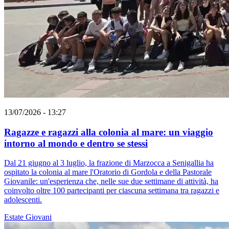
13/07/2026 - 13:27
Ragazze e ragazzi alla colonia al mare: un viaggio
intorno al mondo e dentro se stessi
Dal 21 giugno al 3 luglio, la frazione di Marzocca a Senigallia ha
ospitato la colonia al mare l'Oratorio di Gordola e della Pastorale
Giovanile: un'esperienza che, nelle sue due settimane di attività, ha
coinvolto oltre 100 partecipanti per ciascuna settimana tra ragazzi e
adolescenti.
Estate
Giovani