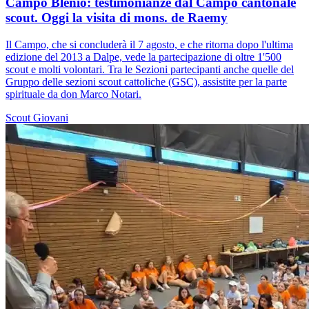
Campo Blenio: testimonianze dal Campo cantonale
scout. Oggi la visita di mons. de Raemy
Il Campo, che si concluderà il 7 agosto, e che ritorna dopo l'ultima
edizione del 2013 a Dalpe, vede la partecipazione di oltre 1'500
scout e molti volontari. Tra le Sezioni partecipanti anche quelle del
Gruppo delle sezioni scout cattoliche (GSC), assistite per la parte
spirituale da don Marco Notari.
Scout
Giovani