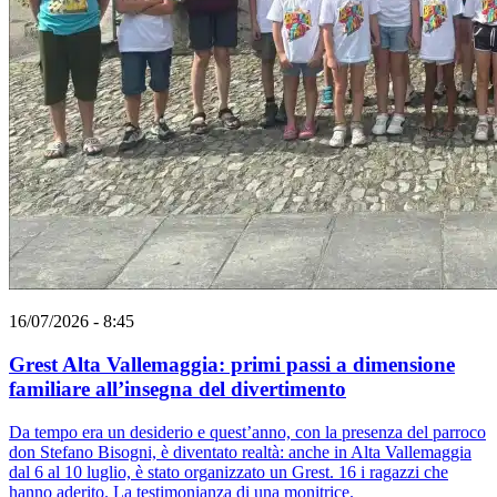
16/07/2026 - 8:45
Grest Alta Vallemaggia: primi passi a dimensione
familiare all’insegna del divertimento
Da tempo era un desiderio e quest’anno, con la presenza del parroco
don Stefano Bisogni, è diventato realtà: anche in Alta Vallemaggia
dal 6 al 10 luglio, è stato organizzato un Grest. 16 i ragazzi che
hanno aderito. La testimonianza di una monitrice.