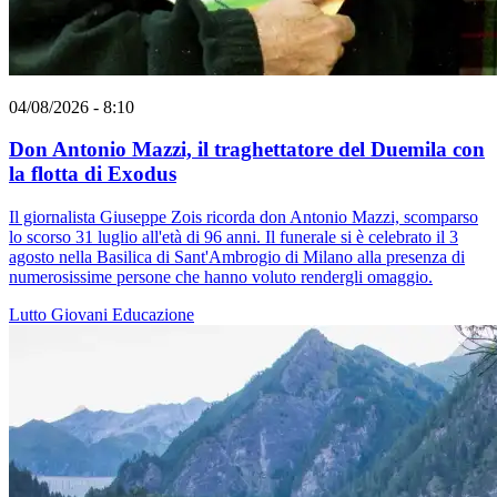
04/08/2026 - 8:10
Don Antonio Mazzi, il traghettatore del Duemila con
la flotta di Exodus
Il giornalista Giuseppe Zois ricorda don Antonio Mazzi, scomparso
lo scorso 31 luglio all'età di 96 anni. Il funerale si è celebrato il 3
agosto nella Basilica di Sant'Ambrogio di Milano alla presenza di
numerosissime persone che hanno voluto rendergli omaggio.
Lutto
Giovani
Educazione