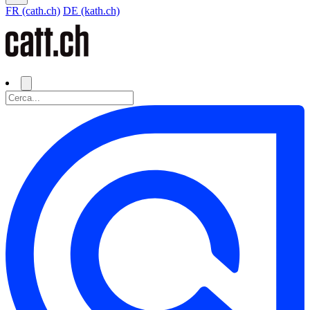
FR (cath.ch)
DE (kath.ch)