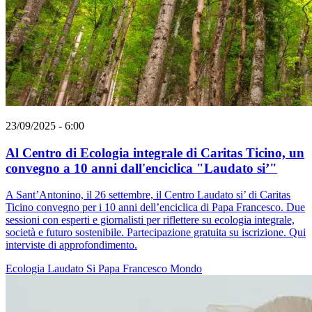
23/09/2025 - 6:00
Al Centro di Ecologia integrale di Caritas Ticino, un
convegno a 10 anni dall'enciclica "Laudato si’"
A Sant’Antonino, il 26 settembre, il Centro Laudato si’ di Caritas
Ticino convegno per i 10 anni dell’enciclica di Papa Francesco. Due
sessioni con esperti e giornalisti per riflettere su ecologia integrale,
società e futuro sostenibile. Partecipazione gratuita su iscrizione. Qui
interviste di approfondimento.
Ecologia
Laudato Si
Papa Francesco
Mondo