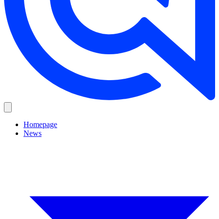
Homepage
News