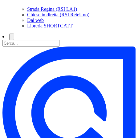
Strada Regina (RSI LA1)
Chiese in diretta (RSI ReteUno)
Dal web
Libreria SHORTCATT