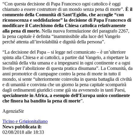
“Con questa decisione di Papa Francesco ogni cattolico è oggi
chiamato a essere costruttore di un mondo senza pena di morte”.
È il
commento della Comunità di Sant’Egidio, che accoglie “con
riconoscenza e soddisfazione” la decisione di Papa Francesco di
modificare il Catechismo della Chiesa cattolica relativamente
alla pena di morte.
Nella nuova formulazione del paragrafo 2267,
la pena capitale è definita “inammissibile alla luce del Vangelo
perché attenta all’inviolabilità e dignità della persona”.
“La decisione del Papa – si legge nel comunicato – è un’ulteriore
spinta alla Chiesa e ai cattolici, a partire dal Vangelo, a rispettare la
sacralità della vita umana e a impegnarsi in ogni continente e a ogni
livello per l’abolizione di questa pratica disumana”. La Comunità, da
anni promotrice di campagne contro la pena di morte in tutto il
mondo, si sente “ulteriormente coinvolta in questa battaglia di civiltà
e di umanità e convinta che un giorno la pena capitale scomparirà
dagli ordinamenti giuridici come già sta avvenendo in tanti Paesi,
specialmente in Africa, a esempio dell’Europa unico continente
che finora ha bandito la pena di morte
”.
AgenziaSir
Ticino e Grigionitaliano
News pubblicata il:
02/08/2018 alle 18:33