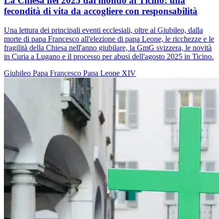
La Chiesa nel 2025 dal mondo al Ticino: una
fecondità di vita da accogliere con responsabilità
Una lettura dei principali eventi ecclesiali, oltre al Giubileo, dalla
morte di papa Francesco all'elezione di papa Leone, le ricchezze e le
fragilità della Chiesa nell'anno giubilare, la GmG svizzera, le novità
in Curia a Lugano e il processo per abusi dell'agosto 2025 in Ticino.
Giubileo
Papa Francesco
Papa Leone XIV