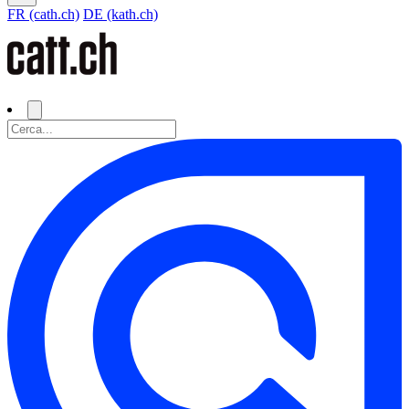
FR (cath.ch)
DE (kath.ch)