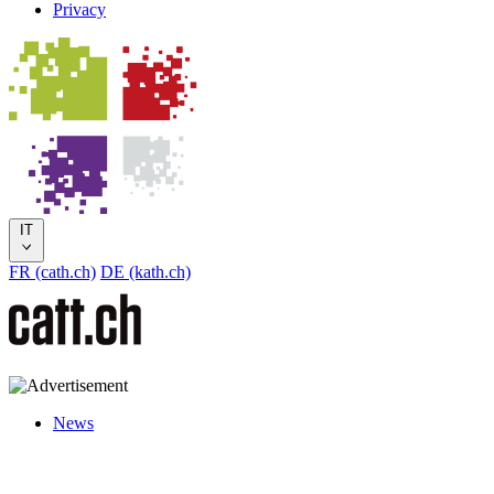
Privacy
IT
FR (cath.ch)
DE (kath.ch)
News