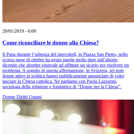
20/01/2019 - 6:00
Come riconciliare le donne alla Chiesa?
Il Papa durante l’udienza del mercoledì, in Piazza San Pietro, nello
scorso mese di ottobre ha avuto parole molto dure sull’aborto,
dicendo che abortire equivale ad affittare un sicario per risolvere un
problema. A seguito di questa affermazione, in Svizzera, sei note
donne attive in politica hanno pubblicamente annunciato di voler
lasciare la Chiesa cattolica. Ne parliamo con Paola Lazzarini,
sociologa della religione e fondatrice di “Donne per la Chiesa”.
Donne
Diritti Umani