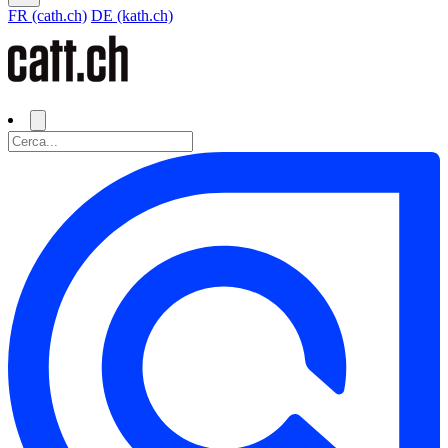
FR (cath.ch)
DE (kath.ch)