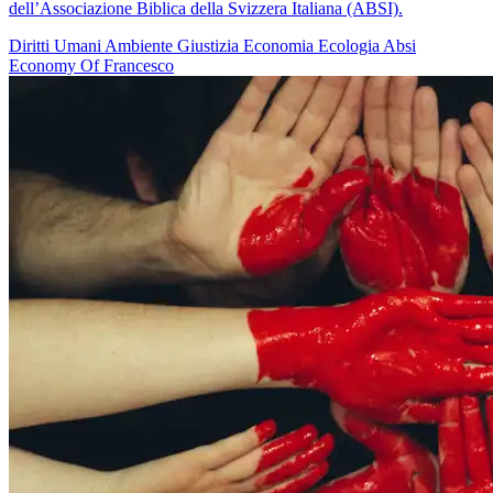
dell’Associazione Biblica della Svizzera Italiana (ABSI).
Diritti Umani
Ambiente
Giustizia
Economia
Ecologia
Absi
Economy Of Francesco