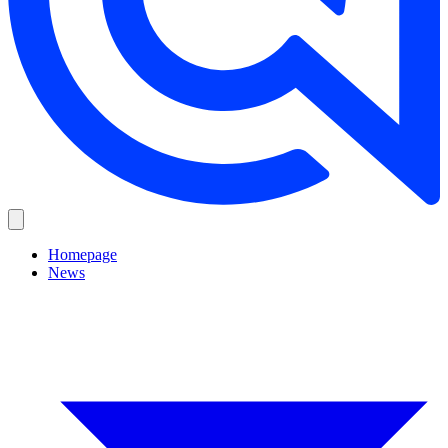
Homepage
News