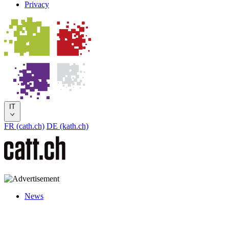
Privacy
IT
FR (cath.ch)
DE (kath.ch)
News