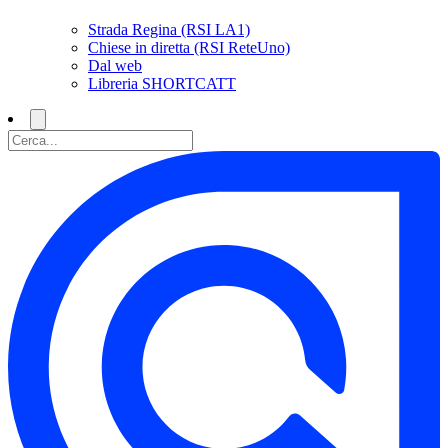
Strada Regina (RSI LA1)
Chiese in diretta (RSI ReteUno)
Dal web
Libreria SHORTCATT