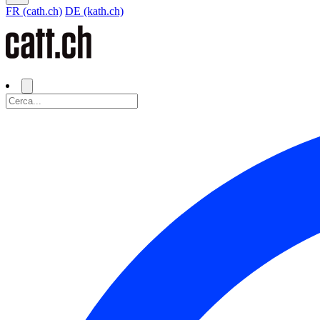
FR (cath.ch)
DE (kath.ch)