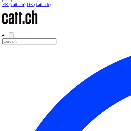
FR (cath.ch)
DE (kath.ch)