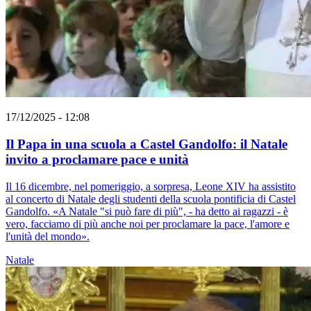
17/12/2025 - 12:08
Il Papa in una scuola a Castel Gandolfo: il Natale
invito a proclamare pace e unità
Il 16 dicembre, nel pomeriggio, a sorpresa, Leone XIV ha assistito
al concerto di Natale degli studenti della scuola pontificia di Castel
Gandolfo. «A Natale "si può fare di più", - ha detto ai ragazzi - è
vero, facciamo di più anche noi per proclamare la pace, l'amore e
l'unità del mondo».
Natale