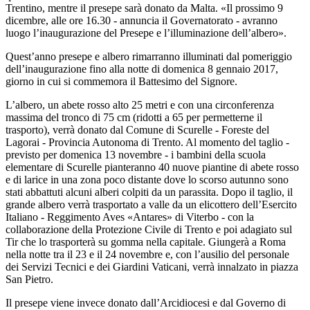
Trentino, mentre il presepe sarà donato da Malta. «Il prossimo 9
dicembre, alle ore 16.30 - annuncia il Governatorato - avranno
luogo l’inaugurazione del Presepe e l’illuminazione dell’albero».
Quest’anno presepe e albero rimarranno illuminati dal pomeriggio
dell’inaugurazione fino alla notte di domenica 8 gennaio 2017,
giorno in cui si commemora il Battesimo del Signore.
L’albero, un abete rosso alto 25 metri e con una circonferenza
massima del tronco di 75 cm (ridotti a 65 per permetterne il
trasporto), verrà donato dal Comune di Scurelle - Foreste del
Lagorai - Provincia Autonoma di Trento. Al momento del taglio -
previsto per domenica 13 novembre - i bambini della scuola
elementare di Scurelle pianteranno 40 nuove piantine di abete rosso
e di larice in una zona poco distante dove lo scorso autunno sono
stati abbattuti alcuni alberi colpiti da un parassita. Dopo il taglio, il
grande albero verrà trasportato a valle da un elicottero dell’Esercito
Italiano - Reggimento Aves «Antares» di Viterbo - con la
collaborazione della Protezione Civile di Trento e poi adagiato sul
Tir che lo trasporterà su gomma nella capitale. Giungerà a Roma
nella notte tra il 23 e il 24 novembre e, con l’ausilio del personale
dei Servizi Tecnici e dei Giardini Vaticani, verrà innalzato in piazza
San Pietro.
Il presepe viene invece donato dall’Arcidiocesi e dal Governo di