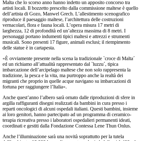
Malta che lo scorso anno hanno indetto un apposito concorso tra
artisti locali. Il bozzetto prescelto dalla commissione maltese è quello
dell’artista di Gozo, Manwel Grech. L’allestimento scenografico
riproduce il paesaggio maltese, l’architettura delle costruzioni
vernacolari, flora e fauna locali. L’opera misura 17 metri di
larghezza, 12 di profondità ed un’altezza massima di 8 metri. I
personaggi portano indumenti tipici maltesi e attrezzi e strumenti
musicali. Sono presenti 17 figure, animali esclusi; il riempimento
delle statue è in cartapesta.
«È ovviamente presente nella scena la tradizionale `croce di Malta´
ed un richiamo all’attualità rappresentato dal `luzzu´, tipica
imbarcazione dell’arcipelago maltese che non solo rappresenta la
tradizione, la pesca e la vita, ma purtroppo anche la realtà dei
migranti che proprio in quelle acque navigano su imbarcazioni di
fortuna per raggiungere l’Italia».
Anche quest’anno l’albero sarà ornato dalle riproduzioni di sfere in
argilla raffiguranti disegni realizzati da bambini in cura presso i
reparti oncologici di alcuni ospedali italiani. Questi bambini, insieme
ai loro genitori, hanno partecipato ad un programma di ceramico-
terapia ricreativa presso i laboratori ospedalieri permanenti ideati,
coordinati e gestiti dalla Fondazione Contessa Lene Thun Onlus.
Anche l’illuminazione sarà una novità soprattutto per la tutela