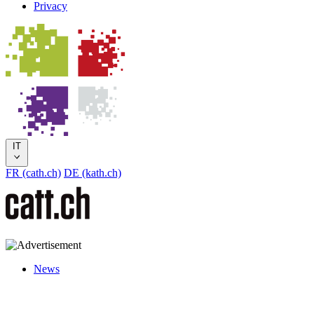
Privacy
IT
FR (cath.ch)
DE (kath.ch)
News