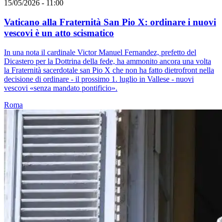
15/05/2026 - 11:00
Vaticano alla Fraternità San Pio X: ordinare i nuovi
vescovi è un atto scismatico
In una nota il cardinale Victor Manuel Fernandez, prefetto del
Dicastero per la Dottrina della fede, ha ammonito ancora una volta
la Fraternità sacerdotale san Pio X che non ha fatto dietrofront nella
decisione di ordinare - il prossimo 1. luglio in Vallese - nuovi
vescovi «senza mandato pontificio».
Roma