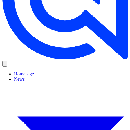
Homepage
News