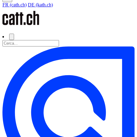
FR (cath.ch)
DE (kath.ch)