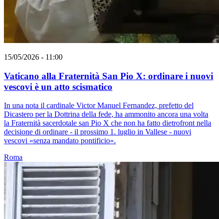
15/05/2026 - 11:00
Vaticano alla Fraternità San Pio X: ordinare i nuovi
vescovi è un atto scismatico
In una nota il cardinale Victor Manuel Fernandez, prefetto del
Dicastero per la Dottrina della fede, ha ammonito ancora una volta
la Fraternità sacerdotale san Pio X che non ha fatto dietrofront nella
decisione di ordinare - il prossimo 1. luglio in Vallese - nuovi
vescovi «senza mandato pontificio».
Roma