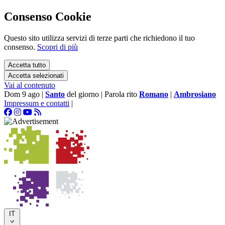
Consenso Cookie
Questo sito utilizza servizi di terze parti che richiedono il tuo
consenso.
Scopri di più
Accetta tutto
Accetta selezionati
Vai al contenuto
Dom 9 ago
|
Santo
del giorno
|
Parola rito
Romano
|
Ambrosiano
Impressum e contatti
|
IT