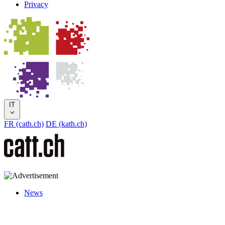
Privacy
IT
FR (cath.ch)
DE (kath.ch)
News