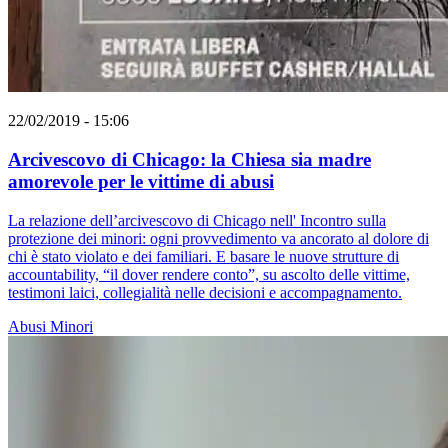
22/02/2019 - 15:06
Arcivescovo di Chicago: la Chiesa sia madre
amorevole per le vittime di abusi
La relazione dell’arcivescovo di Chicago nell' Incontro sulla
protezione dei minori: ogni provvedimento va ancorato al dolore di
chi è stato violato e dei familiari. E basare le nuove strutture di
accountability, “il dover rendere conto”, su ascolto delle vittime,
testimoni laici, collegialità nelle decisioni e accompagnamento.
Abusi
Minori