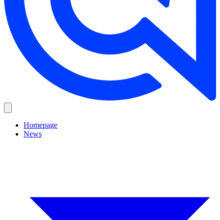
Homepage
News