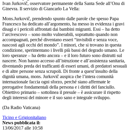
Ivan Jurkovič, osservatore permanente della Santa Sede all’Onu di
Ginevra. Il servizio di Giancarlo La Vella:
Mons.Jurkovič, prendendo spunto dalle parole che spesso Papa
Francesco ha dedicato all’argomento, ha messo in evidenza i gravi
disagi e i pericoli affrontati dai bambini migranti. Essi – ha detto
l’arcivescovo – sono molto vulnerabili, soprattutto quando non
accompagnati, perché diventano esseri “invisibili e senza voce,
nascosti agli occhi del mondo”. I minori, che si trovano in questa
condizione, sperimentano i livelli più bassi del degrado umano. Le
loro speranze – ha detto ancora – e il loro futuro sono distrutti sul
nascere. Non hanno accesso all’istruzione e all’assistenza sanitaria,
diventando preda dei trafficanti di esseri umani, di predatori sessuali
e di altre persone senza scrupoli. Di fronte a quest’insulto della
dignità umana, mons. Jurkovič auspica che l’intera comunità
internazionale faccia ogni sforzo, perché siano affermate le
prerogative fondamentali della persona e i diritti del fanciullo.
Obiettivo primario – sottolinea il presule – è assicurare il rispetto
degli interessi del minore e il suo sano e integrale sviluppo.
(Da Radio Vaticana)
Ticino e Grigionitaliano
News pubblicata il:
13/06/2017 alle 10:58