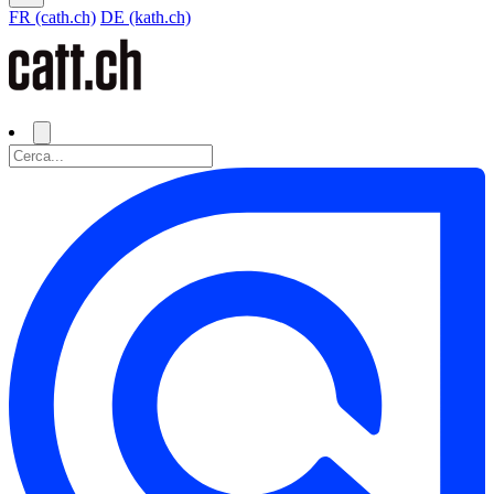
FR (cath.ch)
DE (kath.ch)