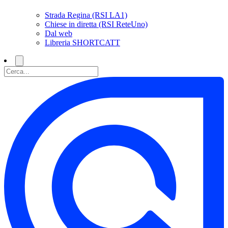
Strada Regina (RSI LA1)
Chiese in diretta (RSI ReteUno)
Dal web
Libreria SHORTCATT