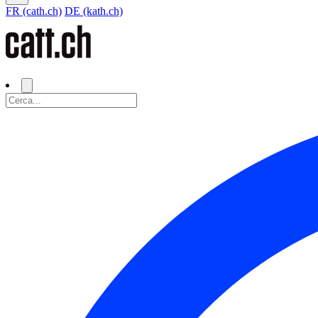
FR (cath.ch)
DE (kath.ch)