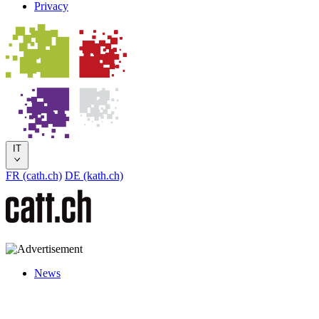
Privacy
IT
FR (cath.ch)
DE (kath.ch)
News