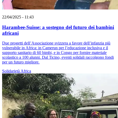
22/04/2025 - 11:43
Harambee-Suisse: a sostegno del futuro dei bambini
africani
Due progetti dell’Associazione svizzera a favore dell’infanzia più
vulnerabile in Africa: in Camerun per l’educazione inclusiva e il
supporto sanitario di 60 bimbi, e in Congo per fornire materiale
scolastico a 100 alunni. Dal Ticino, eventi solidali raccolgono fondi
per un futuro migliore.
Solidarietà
Africa