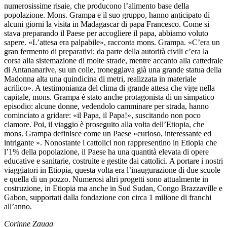
numerosissime risaie, che producono l’alimento base della
popolazione. Mons. Grampa e il suo gruppo, hanno anticipato di
alcuni giorni la visita in Madagascar di papa Francesco. Come si
stava preparando il Paese per accogliere il papa, abbiamo voluto
sapere. «L’attesa era palpabile», racconta mons. Grampa. «C’era un
gran fermento di preparativi: da parte della autorità civili c’era la
corsa alla sistemazione di molte strade, mentre accanto alla cattedrale
di Antananarive, su un colle, troneggiava già una grande statua della
Madonna alta una quindicina di metri, realizzata in materiale
acrilico». A testimonianza del clima di grande attesa che vige nella
capitale, mons. Grampa è stato anche protagonista di un simpatico
episodio: alcune donne, vedendolo camminare per strada, hanno
cominciato a gridare: «il Papa, il Papa!», suscitando non poco
clamore. Poi, il viaggio è proseguito alla volta dell’Etiopia, che
mons. Grampa definisce come un Paese «curioso, interessante ed
intrigante ». Nonostante i cattolici non rappresentino in Etiopia che
l’1% della popolazione, il Paese ha una quantità elevata di opere
educative e sanitarie, costruite e gestite dai cattolici. A portare i nostri
viaggiatori in Etiopia, questa volta era l’inaugurazione di due scuole
e quella di un pozzo. Numerosi altri progetti sono attualmente in
costruzione, in Etiopia ma anche in Sud Sudan, Congo Brazzaville e
Gabon, supportati dalla fondazione con circa 1 milione di franchi
all’anno.
Corinne Zaugg