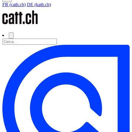
FR (cath.ch)
DE (kath.ch)