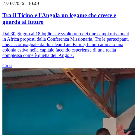
27/07/2026 - 10:49
Tra il Ticino e l’Angola un legame che cresce e
guarda al futuro
Dal 30 giugno al 18 luglio si è svolto uno dei due campi missionari
in Africa proposti dalla Conferenza Missionaria. Tre le partecipanti
che, accompagnate da don Jean-Luc Farine, hanno animato una
colonia estiva nella capitale facendo esperienza di una realtà
complessa come è quella dell'Angola.
Cmsi