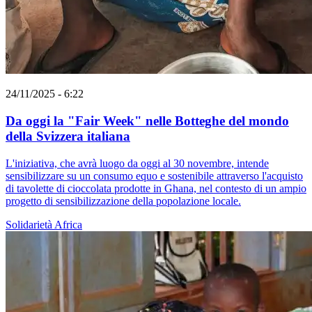
24/11/2025 - 6:22
Da oggi la "Fair Week" nelle Botteghe del mondo
della Svizzera italiana
L'iniziativa, che avrà luogo da oggi al 30 novembre, intende
sensibilizzare su un consumo equo e sostenibile attraverso l'acquisto
di tavolette di cioccolata prodotte in Ghana, nel contesto di un ampio
progetto di sensibilizzazione della popolazione locale.
Solidarietà
Africa