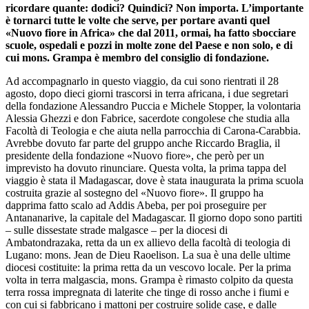
ricordare quante: dodici? Quindici? Non importa. L’importante
è tornarci tutte le volte che serve, per portare avanti quel
«Nuovo fiore in Africa» che dal 2011, ormai, ha fatto sbocciare
scuole, ospedali e pozzi in molte zone del Paese e non solo, e di
cui mons. Grampa è membro del consiglio di fondazione.
Ad accompagnarlo in questo viaggio, da cui sono rientrati il 28
agosto, dopo dieci giorni trascorsi in terra africana, i due segretari
della fondazione Alessandro Puccia e Michele Stopper, la volontaria
Alessia Ghezzi e don Fabrice, sacerdote congolese che studia alla
Facoltà di Teologia e che aiuta nella parrocchia di Carona-Carabbia.
Avrebbe dovuto far parte del gruppo anche Riccardo Braglia, il
presidente della fondazione «Nuovo fiore», che però per un
imprevisto ha dovuto rinunciare. Questa volta, la prima tappa del
viaggio è stata il Madagascar, dove è stata inaugurata la prima scuola
costruita grazie al sostegno del «Nuovo fiore». Il gruppo ha
dapprima fatto scalo ad Addis Abeba, per poi proseguire per
Antananarive, la capitale del Madagascar. Il giorno dopo sono partiti
– sulle dissestate strade malgasce – per la diocesi di
Ambatondrazaka, retta da un ex allievo della facoltà di teologia di
Lugano: mons. Jean de Dieu Raoelison. La sua è una delle ultime
diocesi costituite: la prima retta da un vescovo locale. Per la prima
volta in terra malgascia, mons. Grampa è rimasto colpito da questa
terra rossa impregnata di laterite che tinge di rosso anche i fiumi e
con cui si fabbricano i mattoni per costruire solide case, e dalle