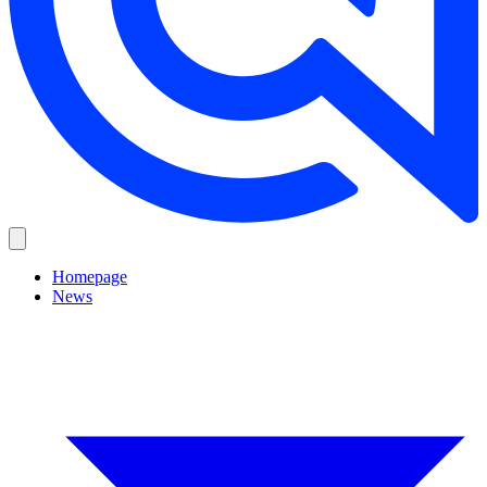
Homepage
News