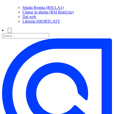
Strada Regina (RSI LA1)
Chiese in diretta (RSI ReteUno)
Dal web
Libreria SHORTCATT