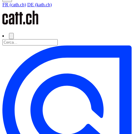
FR (cath.ch)
DE (kath.ch)