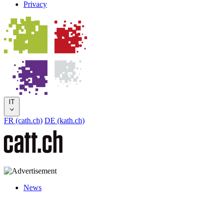
Privacy
IT
FR (cath.ch)
DE (kath.ch)
News