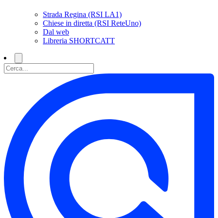
Strada Regina (RSI LA1)
Chiese in diretta (RSI ReteUno)
Dal web
Libreria SHORTCATT