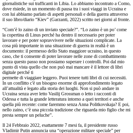
giornalistiche sui trafficanti in Libia. Lo abbiamo incontrato a Como,
dove risiede, in un momento di pausa tra i suoi viaggi in Ucraina e
con lui abbiamo parlato di aspetti personali e della guerra attraverso
il suo libro/diario “Kiev” (Garzanti, 2022) scritto nei giorni al fronte.
“Com’è lo zaino di un inviato speciale?”. “Lo zaino è un po’ come
la copertina di Linus perché ha dentro il necessario per poter
lavorare e per poter sopravvivere nelle situazioni complicate. La
cosa più importante in una situazione di guerra in realtà è un
documento: il permesso dello Stato maggiore ucraino, in questo
caso, che ti consente di poter lavorare nelle zone di combattimento
senza questo passo non possiamo superare i controlli. Poi dal mio
punto di vista quello che non può mai mancare è il lettore di libri
digitale perché ti
permette di viaggiare leggero. Puoi tenere tutti libri di cui necessiti.
In un conflitto c'è un bisogno enorme di approfondimento legato
all’attualità e legato alla storia dei luoghi. Non si può andare in
Ucraina senza aver letto Vasilij Grossman o letto i racconti di
Odessa e tutta la grande letteratura intorno a quei territori e anche
quella più recente: come faremmo senza Anna Politkovskaja? E poi,
nello zaino, c’è una piccola tradizione che riguarda mio figlio che mi
presta sempre un peluche”.
Il 24 Febbraio 2022, esattamente 7 mesi fa, il presidente russo
Vladimir Putin annuncia una “operazione militare speciale” per