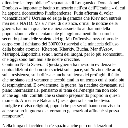
difendere le “repubbliche” separatiste di Lougansk e Donetsk nel
Donbass – importante bacino minerario nell’est dell’Ucraina – di cui
ha appena riconosciuto l’indipendenza. Putin afferma di voler
“denazificare” l’Ucraina ed esige la garanzia che Kiev non entrerà
mai nella NATO. Ma a 7 mesi di distanza, ormai, le notizie della
guerra, hanno in qualche maniera assuefatto ai drammi della
popolazione civile e lentamente gli aggiornamenti finiscono in
secondo piano delle scalette dei tg. Ma l'offensiva russa riprende
corpo con il richiamo dei 300'000 riservisti e la minaccia dell'uso
della bomba atomica. Kherson, Kharkiv, Bucha, Mar d'Azov,
Mariupol, Zaporizhia sono i nomi dei luoghi, per lo più sconosciuti,
che oggi sono familiari alle nostre orecchie.
Continua Nello Scavo: “Questa guerra ha messo in evidenza le
contraddizioni della nostra società sulla pace, sull’invio delle armi,
sulla resistenza, sulla difesa e anche sul tema dei profughi: il fatto
che ne siano stati veramente accolti tanti in un tempo cui si parla più
di respingimenti. E ovviamente, la guerra, ha ricadute devastanti sul
piano internazionale, pensiamo al tema dell’energia ma non solo
anche agli altri conflitti che si stanno preparando proprio in questi
momenti: Armenia e Balcani. Questa guerra ha anche diviso
famiglie e diviso religioni, popoli che per secoli hanno convissuto
adesso sono in guerra e ci vorranno generazioni affinché si possa
recuperare”.
Nella lunga chiacchierata c'è spazio anche per considerazioni