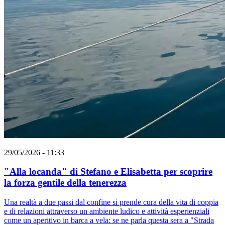
29/05/2026 - 11:33
"Alla locanda" di Stefano e Elisabetta per scoprire
la forza gentile della tenerezza
Una realtà a due passi dal confine si prende cura della vita di coppia
e di relazioni attraverso un ambiente ludico e attività esperienziali
come un aperitivo in barca a vela: se ne parla questa sera a "Strada