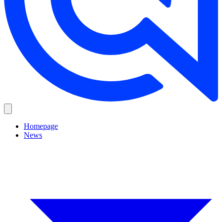
Homepage
News