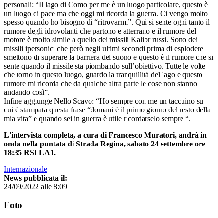
personali: “Il lago di Como per me è un luogo particolare, questo è
un luogo di pace ma che oggi mi ricorda la guerra. Ci vengo molto
spesso quando ho bisogno di “ritrovarmi”. Qui si sente ogni tanto il
rumore degli idrovolanti che partono e atterrano e il rumore del
motore è molto simile a quello dei missili Kalibr russi. Sono dei
missili ipersonici che però negli ultimi secondi prima di esplodere
smettono di superare la barriera del suono e questo è il rumore che si
sente quando il missile sta piombando sull’obiettivo. Tutte le volte
che torno in questo luogo, guardo la tranquillità del lago e questo
rumore mi ricorda che da qualche altra parte le cose non stanno
andando così”.
Infine aggiunge Nello Scavo: “Ho sempre con me un taccuino su
cui è stampata questa frase “domani è il primo giorno del resto della
mia vita” e quando sei in guerra è utile ricordarselo sempre “.
L'intervista completa, a cura di Francesco Muratori, andrà in
onda nella puntata di Strada Regina, sabato 24 settembre ore
18:35 RSI LA1.
Internazionale
News pubblicata il:
24/09/2022 alle 8:09
Foto