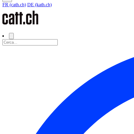
FR (cath.ch)
DE (kath.ch)