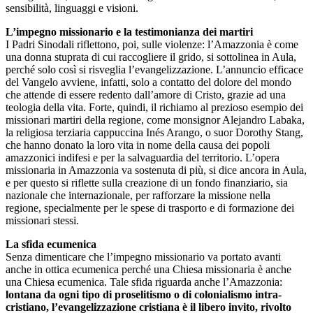
sensibilità, linguaggi e visioni.
L’impegno missionario e la testimonianza dei martiri
I Padri Sinodali riflettono, poi, sulle violenze: l’Amazzonia è come
una donna stuprata di cui raccogliere il grido, si sottolinea in Aula,
perché solo così si risveglia l’evangelizzazione. L’annuncio efficace
del Vangelo avviene, infatti, solo a contatto del dolore del mondo
che attende di essere redento dall’amore di Cristo, grazie ad una
teologia della vita. Forte, quindi, il richiamo al prezioso esempio dei
missionari martiri della regione, come monsignor Alejandro Labaka,
la religiosa terziaria cappuccina Inés Arango, o suor Dorothy Stang,
che hanno donato la loro vita in nome della causa dei popoli
amazzonici indifesi e per la salvaguardia del territorio. L’opera
missionaria in Amazzonia va sostenuta di più, si dice ancora in Aula,
e per questo si riflette sulla creazione di un fondo finanziario, sia
nazionale che internazionale, per rafforzare la missione nella
regione, specialmente per le spese di trasporto e di formazione dei
missionari stessi.
La sfida ecumenica
Senza dimenticare che l’impegno missionario va portato avanti
anche in ottica ecumenica perché una Chiesa missionaria è anche
una Chiesa ecumenica. Tale sfida riguarda anche l’Amazzonia:
lontana da ogni tipo di proselitismo o di colonialismo intra-
cristiano, l’evangelizzazione cristiana è il libero invito, rivolto