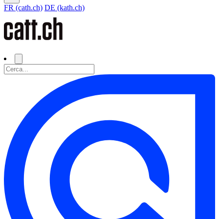
FR (cath.ch)
DE (kath.ch)