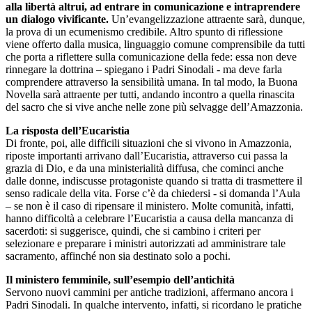
alla libertà altrui, ad entrare in comunicazione e intraprendere
un dialogo vivificante.
Un’evangelizzazione attraente sarà, dunque,
la prova di un ecumenismo credibile. Altro spunto di riflessione
viene offerto dalla musica, linguaggio comune comprensibile da tutti
che porta a riflettere sulla comunicazione della fede: essa non deve
rinnegare la dottrina – spiegano i Padri Sinodali - ma deve farla
comprendere attraverso la sensibilità umana. In tal modo, la Buona
Novella sarà attraente per tutti, andando incontro a quella rinascita
del sacro che si vive anche nelle zone più selvagge dell’Amazzonia.
La risposta dell’Eucaristia
Di fronte, poi, alle difficili situazioni che si vivono in Amazzonia,
riposte importanti arrivano dall’Eucaristia, attraverso cui passa la
grazia di Dio, e da una ministerialità diffusa, che cominci anche
dalle donne, indiscusse protagoniste quando si tratta di trasmettere il
senso radicale della vita. Forse c’è da chiedersi - si domanda l’Aula
– se non è il caso di ripensare il ministero. Molte comunità, infatti,
hanno difficoltà a celebrare l’Eucaristia a causa della mancanza di
sacerdoti: si suggerisce, quindi, che si cambino i criteri per
selezionare e preparare i ministri autorizzati ad amministrare tale
sacramento, affinché non sia destinato solo a pochi.
Il ministero femminile, sull’esempio dell’antichità
Servono nuovi cammini per antiche tradizioni, affermano ancora i
Padri Sinodali. In qualche intervento, infatti, si ricordano le pratiche