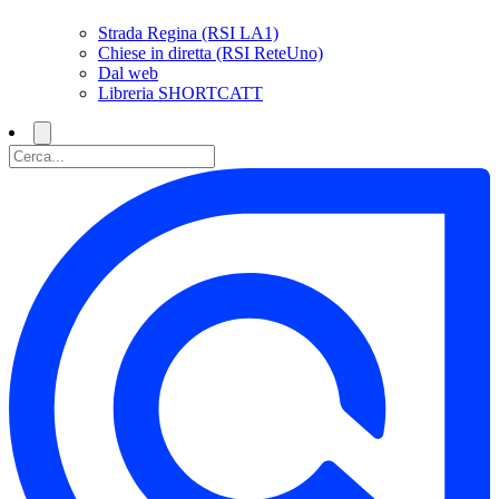
Strada Regina (RSI LA1)
Chiese in diretta (RSI ReteUno)
Dal web
Libreria SHORTCATT