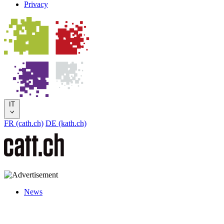
Privacy
IT
FR (cath.ch)
DE (kath.ch)
News