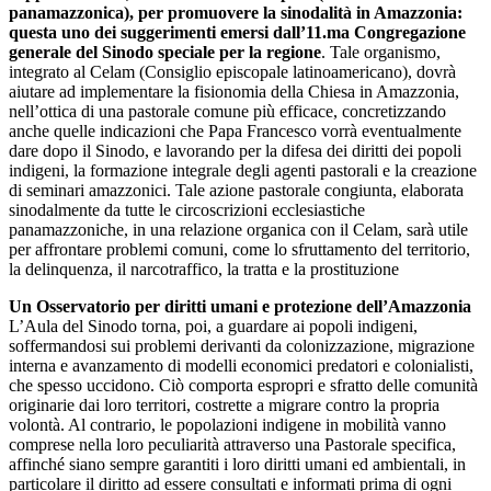
panamazzonica), per promuovere la sinodalità in Amazzonia:
questa uno dei suggerimenti emersi dall’11.ma Congregazione
generale del Sinodo speciale per la regione
. Tale organismo,
integrato al Celam (Consiglio episcopale latinoamericano), dovrà
aiutare ad implementare la fisionomia della Chiesa in Amazzonia,
nell’ottica di una pastorale comune più efficace, concretizzando
anche quelle indicazioni che Papa Francesco vorrà eventualmente
dare dopo il Sinodo, e lavorando per la difesa dei diritti dei popoli
indigeni, la formazione integrale degli agenti pastorali e la creazione
di seminari amazzonici. Tale azione pastorale congiunta, elaborata
sinodalmente da tutte le circoscrizioni ecclesiastiche
panamazzoniche, in una relazione organica con il Celam, sarà utile
per affrontare problemi comuni, come lo sfruttamento del territorio,
la delinquenza, il narcotraffico, la tratta e la prostituzione
Un Osservatorio per diritti umani e protezione dell’Amazzonia
L’Aula del Sinodo torna, poi, a guardare ai popoli indigeni,
soffermandosi sui problemi derivanti da colonizzazione, migrazione
interna e avanzamento di modelli economici predatori e colonialisti,
che spesso uccidono. Ciò comporta espropri e sfratto delle comunità
originarie dai loro territori, costrette a migrare contro la propria
volontà. Al contrario, le popolazioni indigene in mobilità vanno
comprese nella loro peculiarità attraverso una Pastorale specifica,
affinché siano sempre garantiti i loro diritti umani ed ambientali, in
particolare il diritto ad essere consultati e informati prima di ogni