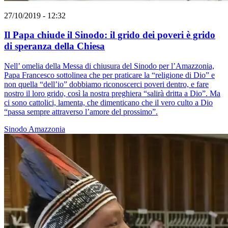
27/10/2019 - 12:32
Il Papa chiude il Sinodo: il grido dei poveri è grido
di speranza della Chiesa
Nell’ omelia della Messa di chiusura del Sinodo per l’Amazzonia,
Papa Francesco sottolinea che per praticare la “religione di Dio” e
non quella “dell’io” dobbiamo riconoscerci poveri dentro, e fare
nostro il loro grido, così la nostra preghiera “salirà dritta a Dio”. Ma
ci sono cattolici, lamenta, che dimenticano che il vero culto a Dio
“passa sempre attraverso l’amore del prossimo”.
Sinodo Amazzonia