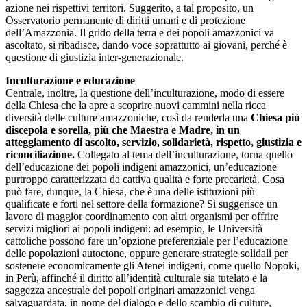
azione nei rispettivi territori. Suggerito, a tal proposito, un
Osservatorio permanente di diritti umani e di protezione
dell’Amazzonia. Il grido della terra e dei popoli amazzonici va
ascoltato, si ribadisce, dando voce soprattutto ai giovani, perché è
questione di giustizia inter-generazionale.
Inculturazione e educazione
Centrale, inoltre, la questione dell’inculturazione, modo di essere
della Chiesa che la apre a scoprire nuovi cammini nella ricca
diversità delle culture amazzoniche, così da renderla una
Chiesa più
discepola e sorella, più che Maestra e Madre, in un
atteggiamento di ascolto, servizio, solidarietà, rispetto, giustizia e
riconciliazione.
Collegato al tema dell’inculturazione, torna quello
dell’educazione dei popoli indigeni amazzonici, un’educazione
purtroppo caratterizzata da cattiva qualità e forte precarietà. Cosa
può fare, dunque, la Chiesa, che è una delle istituzioni più
qualificate e forti nel settore della formazione? Si suggerisce un
lavoro di maggior coordinamento con altri organismi per offrire
servizi migliori ai popoli indigeni: ad esempio, le Università
cattoliche possono fare un’opzione preferenziale per l’educazione
delle popolazioni autoctone, oppure generare strategie solidali per
sostenere economicamente gli Atenei indigeni, come quello Nopoki,
in Perù, affinché il diritto all’identità culturale sia tutelato e la
saggezza ancestrale dei popoli originari amazzonici venga
salvaguardata, in nome del dialogo e dello scambio di culture,