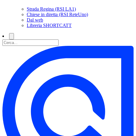
Strada Regina (RSI LA1)
Chiese in diretta (RSI ReteUno)
Dal web
Libreria SHORTCATT