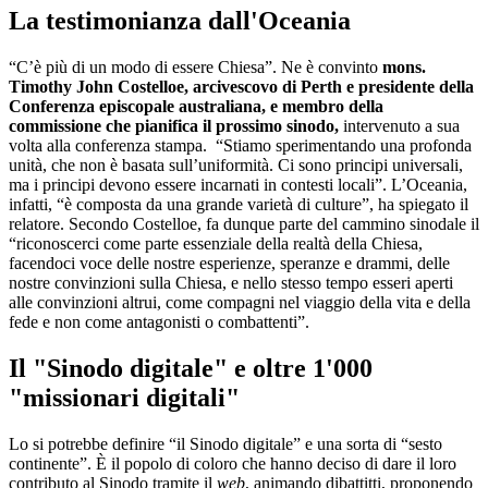
La testimonianza dall'Oceania
“C’è più di un modo di essere Chiesa”. Ne è convinto
mons.
Timothy John Costelloe, arcivescovo di Perth e presidente della
Conferenza episcopale australiana,
e membro della
commissione che pianifica il prossimo sinodo,
intervenuto a sua
volta alla conferenza stampa. “Stiamo sperimentando una profonda
unità, che non è basata sull’uniformità. Ci sono principi universali,
ma i principi devono essere incarnati in contesti locali”. L’Oceania,
infatti, “è composta da una grande varietà di culture”, ha spiegato il
relatore. Secondo Costelloe, fa dunque parte del cammino sinodale il
“riconoscerci come parte essenziale della realtà della Chiesa,
facendoci voce delle nostre esperienze, speranze e drammi, delle
nostre convinzioni sulla Chiesa, e nello stesso tempo esseri aperti
alle convinzioni altrui, come compagni nel viaggio della vita e della
fede e non come antagonisti o combattenti”.
Il "Sinodo digitale" e oltre 1'000
"missionari digitali"
Lo si potrebbe definire “il Sinodo digitale” e una sorta di “sesto
continente”. È il popolo di coloro che hanno deciso di dare il loro
contributo al Sinodo tramite il
web
, animando dibattitti, proponendo