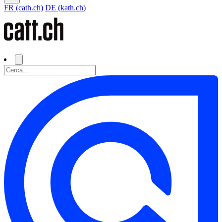
FR (cath.ch)
DE (kath.ch)