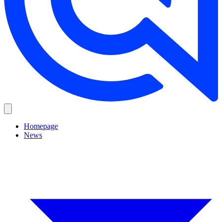
Homepage
News