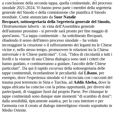
a conclusione della seconda tappa, quella continentale, del processo
sinodale 2021-2024. Vi hanno preso parte i membri della segreteria
generale del Sinodo e della commissione che pianifica il Sinodo
mondiale. Come annunciato da
Suor Natalie
Becquart, sottosegretaria della Segreteria generale del Sinodo,
l
'Instrumentum laboris
- in vista dell'Assemblea generale
dell'autunno prossimo - si prevede sarà pronto per fine maggio di
quest'anno. “La tappa continentale – ha sottolineato Becquart,
ribadendo il senso dell'intero processo sinodale – ha voluto
incoraggiare la creazione o il rafforzamento dei legami tra le Chiese
vicine e, nello stesso tempo, promuovere le relazioni tra la Chiesa
universale e le Chiese particolari”. Così, "l'idea di circolarità a tutti i
livelli e la visione di una Chiesa dialogica sono stati i criteri che
hanno guidato, e continueranno a guidare, l'ascolto delle Chiese
particolari". Da qui il rapido
excursus
della sottosegretaria delle
tappe continentali, ricordandone le peculiarità: dal
Libano
, per
esempio, dove l'esperienza sinodale si è incrociata con i racconti del
trauma post terremoto in Siria e Turchia, ad
Addis Abeba,
dove la
tappa africana ha coinciso con la prima opportunità, per diversi dei
partecipanti, di viaggiare fuori dal proprio Paese. Per chiunque le
tappe continentali sono dunque state momenti "di scambio di doni":
dalla sensibilità, tipicamente asiatica, per la cura interiore e per
l'armonia con il creato al dialogo interreligioso vissuto soprattutto in
Medio Oriente.