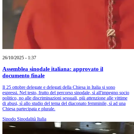
26/10/2025 - 1:37
Assemblea sinodale italiana: approvato il
documento finale
Il 25 ottobre delegate e delegati della Chiesa in Italia si sono
espressi. Nel testo, frutto del percorso sinodale, sì all'impegno socio
politico, no alle discriminazioni sessuali, più attenzione alle vittime
di abusi, sì allo studio del tema del diaconato femminile, sì ad una
Chiesa partecipata e plurale.
Sinodo
Sinodalità
Italia