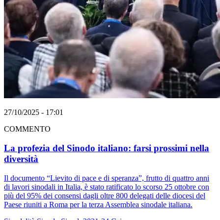
27/10/2025 - 17:01
COMMENTO
La profezia del Sinodo italiano: farsi prossimi nella
diversità
Il documento “Lievito di pace e di speranza”, frutto di quattro anni
di lavori sinodali in Italia, è stato ratificato lo scorso 25 ottobre con
più del 95% dei consensi dagli oltre 800 delegati delle diocesi del
Paese riuniti a Roma per la terza Assemblea sinodale italiana.