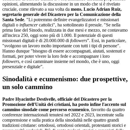
opinioni, alimentando la discussione in un modo che si è rivelato
cruciale, come rilevato a sua volta da
mons. Lucio Adrian Ruiz,
segretario generale del Dicastero per la Comunicazione della
Santa Sede
. "Li potremmo definire evangelizzatori e missionari
digitali o
influencer
cattolici", ha sottolineato il presule. "Se nella
prima fase del Sinodo, realizzata in due mesi e mezzo, ne contavamo
all'incirca 250, oggi sono più di 1.000. Il potenziale di questi
missionari digitali è di 20.000.000 di
followers
”. Essi, in particolare,
"svolgono un lavoro molto importante con tutti i tipi di persone".
Hanno dunque "bisogno di essere accompagnati, aiutati, sostenuti e
formati, per poter vivere la loro fede e accompagnare i loro
followers
, e così camminare insieme nel mondo, che è uno, oggi
presenziale e digitale”.
Sinodalità e ecumenismo: due prospettive,
un solo cammino
Padre Hyacinthe Destivelle, officiale del Dicastero per la
Promozione dell'Unità dei cristiani, ha posto infine l'accento sul
cammino sinodale come percorso ecumenico
, favorito da quattro
conferenze internazionali tenutesi nel 2022 e 2023, incentrate sulla
comprensione e sulla pratica della sinodalità nelle quattro grandi
tradizioni cristiane: ortodossi, ortodossi orientali, protestanti storici e