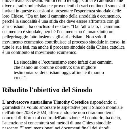
nuove realtà ecclesiali. Più di cento teologi, storici e canonisti dalle
diverse tradizioni cristiane e provenienti da vari continenti sono stati
invitati in queste occasioni a presentare l'esperienza sinodale delle
loro Chiese. “Da un lato il cammino della sinodalità è ecumenico,
perché la sinodalità è una sfida che deve essere affrontata con gli
altri cristiani”, ha concluso il relatore: “Dall’altro lato, il cammino
ecumenico è sinodale, perché l’ecumenismo è innanzitutto un
pellegrinaggio fatto insieme agli altri cristiani. Non solo il
movimento ecumenico contribuisce al processo sinodale in corso, in
tutte le sue fasi, ma anche il processo sinodale della Chiesa cattolica
è un contributo al movimento ecumenico.
La sinodalità e l’ecumenismo sono infatti due cammini
che hanno un comune obiettivo: una migliore
testimonianza dei cristiani oggi, affinché il mondo
creda”.
Ribadito l'obiettivo del Sinodo
L'arcivescovo australiano Timothy Costelloe
rispondendo ai
giornalisti ha voluto smorzare le aspettative per il Sinodo mondiale
dell'ottobre 2023 e 2024, affermando che non ci saranno temi
concreti di riforma al centro dell'attenzione. Al contrario, ha detto,
l'attenzione si concentrerà sui metodi di una Chiesa sinodale
nascente. "I temi menzionati nei documenti finali dei sinodi