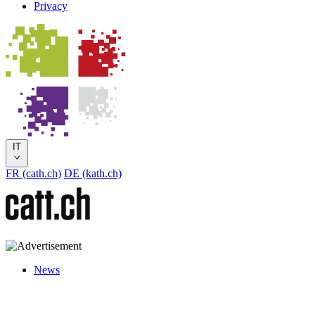
Privacy
IT
FR (cath.ch)
DE (kath.ch)
News