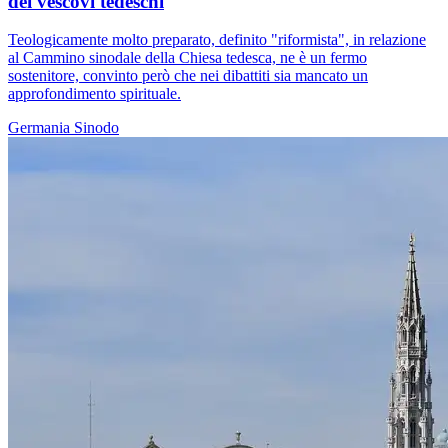
dei vescovi tedeschi
Teologicamente molto preparato, definito "riformista", in relazione
al Cammino sinodale della Chiesa tedesca, ne è un fermo
sostenitore, convinto però che nei dibattiti sia mancato un
approfondimento spirituale.
Germania
Sinodo