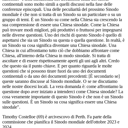
continentali sono molto simili a quelli discussi nella fase delle
conferenze episcopali. Una delle peculiarità del prossimo Sinodo
mondiale è che non si tratta di un Sinodo su un particolare o su un
gruppo di temi. È un Sinodo su come nella Chiesa sta crescendo la
sua comprensione di essere una Chiesa sinodale. Come la Chiesa
può trovare modi migliori, più produttivi o fruttuosi per impegnarsi
nelle diverse questioni. Uno dei rischi di questo Sinodo è quello di
aspettarsi che sia un Sinodo su questa o quella questione. In realtà, è
un Sinodo su cosa significa diventare una Chiesa sinodale. Una
Chiesa in cui affrontiamo tutto ciò che dobbiamo affrontare come
Chiesa, all'interno della Chiesa in modo sinodale. Si tratta di
ascoltare e di essere rispettosamente aperti gli uni agli altri. Credo
che questo sia il punto chiave. E per quanto riguarda le molte
questioni che si possono tirare fuori da uno dei documenti
continentali o da uno dei documenti precedenti: [È secondario se]
queste saranno discusse al Sinodo mondiale. O se ne discutiamo
nelle nostre diocesi locali. La vera domanda è: come affrontiamo la
questione dopo aver iniziato a intenderci come Chiesa sinodale? La
cosa veramente importante di questo Sinodo è che non è un Sinodo
sulle questioni. È un Sinodo su cosa significa essere una Chiesa
sinodale".
Timothy Costelloe (69) è arcivescovo di Perth. Fa parte della
commissione che pianifica il Sinodo mondiale dell'ottobre 2023 e
2024.