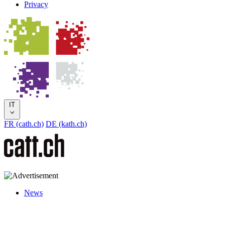
Privacy
IT
FR (cath.ch)
DE (kath.ch)
News