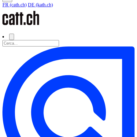
FR (cath.ch)
DE (kath.ch)