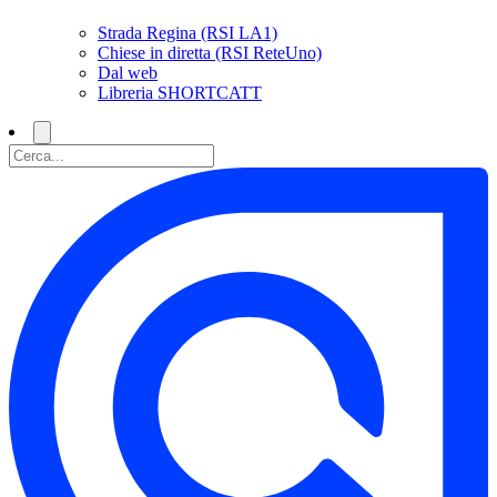
Strada Regina (RSI LA1)
Chiese in diretta (RSI ReteUno)
Dal web
Libreria SHORTCATT