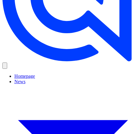
Homepage
News