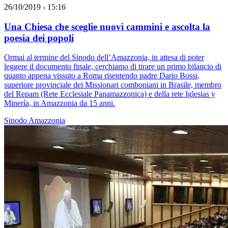
26/10/2019 - 15:16
Una Chiesa che sceglie nuovi cammini e ascolta la
poesia dei popoli
Ormai al termine del Sinodo dell’Amazzonia, in attesa di poter
leggere il documento finale, cerchiamo di tirare un primo bilancio di
quanto appena vissuto a Roma risentendo padre Dario Bossi,
superiore provinciale dei Missionari comboniani in Brasile, membro
del Repam (Rete Ecclesiale Panamazzonica) e della rete Iglesias y
Minería, in Amazzonia da 15 anni.
Sinodo Amazzonia