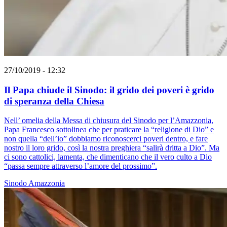
27/10/2019 - 12:32
Il Papa chiude il Sinodo: il grido dei poveri è grido
di speranza della Chiesa
Nell’ omelia della Messa di chiusura del Sinodo per l’Amazzonia,
Papa Francesco sottolinea che per praticare la “religione di Dio” e
non quella “dell’io” dobbiamo riconoscerci poveri dentro, e fare
nostro il loro grido, così la nostra preghiera “salirà dritta a Dio”. Ma
ci sono cattolici, lamenta, che dimenticano che il vero culto a Dio
“passa sempre attraverso l’amore del prossimo”.
Sinodo Amazzonia