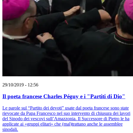
29/10/2019 - 12:56
Il poeta francese Charles Péguy e i "Partiti di Dio"
Le parole sul “Partito dei devoti” usate dal poeta francese sono state
rievocate da Papa Francesco nel suo intervento di chiusura dei lavori
del Sinodo dei vescovi sull’Amazzonia. Il Successore di Pietro le ha
applicate ai «gruppi elitari» che (mal)trattano anche le assemblee
sinodali.