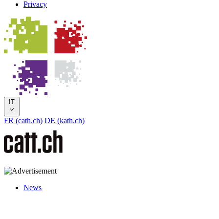
Privacy
IT
FR (cath.ch)
DE (kath.ch)
News