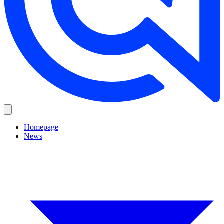
Homepage
News