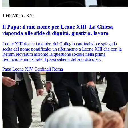
10/05/2025 - 3:52
Il Papa: il mio nome per Leone XIII. La Chiesa
risponda alle sfide di dignità, giustizia, lavoro
Leone XIII riceve i membri del Collegio cardinalizio e spiega la
scelta del nome pontificale: un riferimento a Leone XIII che con la
Rerum Novarum affrontò la questione sociale nella prima
rivoluzione industriale. I passi salienti del suo discorso.
Papa Leone XIV
Cardinali
Roma