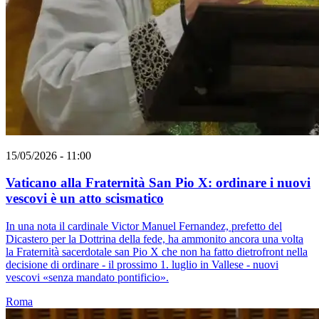
15/05/2026 - 11:00
Vaticano alla Fraternità San Pio X: ordinare i nuovi
vescovi è un atto scismatico
In una nota il cardinale Victor Manuel Fernandez, prefetto del
Dicastero per la Dottrina della fede, ha ammonito ancora una volta
la Fraternità sacerdotale san Pio X che non ha fatto dietrofront nella
decisione di ordinare - il prossimo 1. luglio in Vallese - nuovi
vescovi «senza mandato pontificio».
Roma