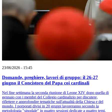
23/06/2026 - 15:45
Domande, preghiere, lavori di gruppo: il 26-27
giugno il Concistoro del Papa coi cardinali
Nel fine settimana la seconda riunione di Leone XIV dopo quella di
gennaio con i membri del Collegio cardinalizio per discutere,
riflettere e approfondire tematiche sull'attualità della Chiesa e del
mondo. I porporati divisi in 20 gruppi lavoreranno secondo la
metodologia "sinodale" in quattro sessioni dedicate a quattro temi.