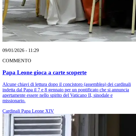
09/01/2026 - 11:29
COMMENTO
Papa Leone gioca a carte scoperte
Alcune chiavi di lettura dopo il concistoro (assemblea) dei cardinali
indetta dal Papa il 7 e 8 gennaio per un pontificato che si annuncia
apertamente essere nello spirito del Vaticano II, sinodale e
missionario.
Cardinali
Papa Leone XIV