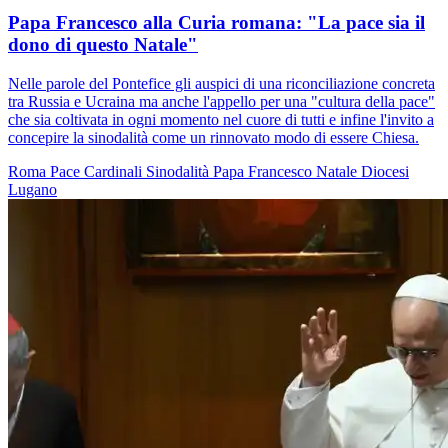
Papa Francesco alla Curia romana: "La pace sia il
dono di questo Natale"
Nelle parole del Pontefice gli auspici di una riconciliazione concreta
tra Russia e Ucraina ma anche l'appello per una "cultura della pace"
che sia coltivata in ogni momento nel cuore di tutti e infine l'invito a
concepire la sinodalità come un rinnovato modo di essere Chiesa.
Roma
Pace
Cardinali
Sinodalità
Papa Francesco
Natale
Diocesi
Lugano