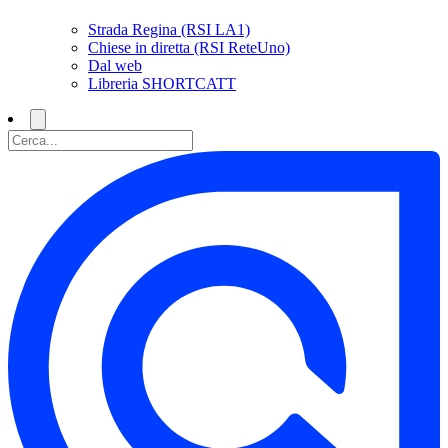
Strada Regina (RSI LA1)
Chiese in diretta (RSI ReteUno)
Dal web
Libreria SHORTCATT