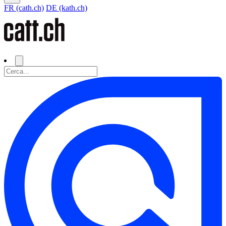
FR (cath.ch)
DE (kath.ch)