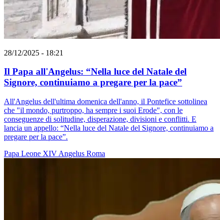
28/12/2025 - 18:21
Il Papa all'Angelus: “Nella luce del Natale del
Signore, continuiamo a pregare per la pace”
All'Angelus dell'ultima domenica dell'anno, il Pontefice sottolinea
che "il mondo, purtroppo, ha sempre i suoi Erode", con le
conseguenze di solitudine, disperazione, divisioni e conflitti. E
lancia un appello: “Nella luce del Natale del Signore, continuiamo a
pregare per la pace”.
Papa Leone XIV
Angelus
Roma