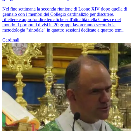
Nel fine settimana la seconda riunione di Leone XIV dopo quella di
gennaio con i membri del Collegio cardinalizio per discutere,
riflettere e approfondire tematiche sull'attualità della Chiesa e del
mondo. I porporati divisi in 20 gruppi lavoreranno secondo la
metodologia "sinodale" in quattro sessioni dedicate a quattro temi.
Cardinali