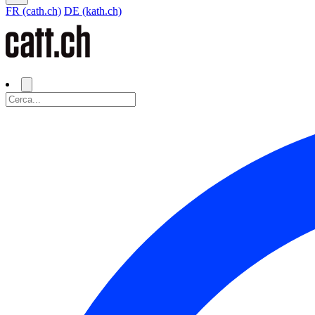
FR (cath.ch)
DE (kath.ch)