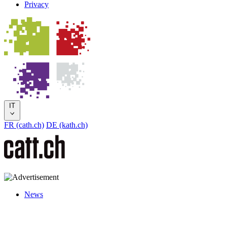
Privacy
IT
FR (cath.ch)
DE (kath.ch)
News