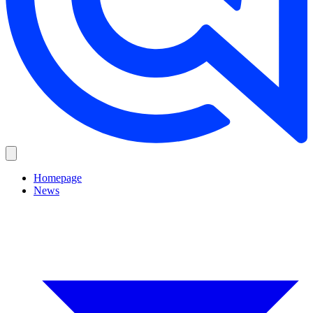
Homepage
News