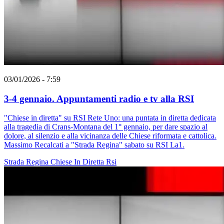
03/01/2026 - 7:59
3-4 gennaio. Appuntamenti radio e tv alla RSI
"Chiese in diretta" su RSI Rete Uno: una puntata in diretta dedicata
alla tragedia di Crans-Montana del 1° gennaio, per dare spazio al
dolore, al silenzio e alla vicinanza delle Chiese riformata e cattolica.
Massimo Recalcati a "Strada Regina" sabato su RSI La1.
Strada Regina
Chiese In Diretta
Rsi