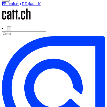
FR (cath.ch)
DE (kath.ch)