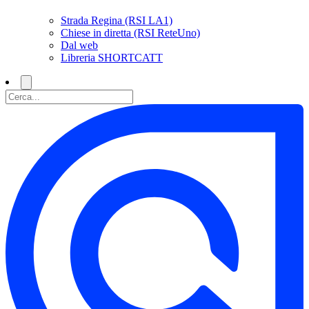
Strada Regina (RSI LA1)
Chiese in diretta (RSI ReteUno)
Dal web
Libreria SHORTCATT