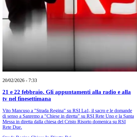
20/02/2026 - 7:33
21 e 22 febbraio. Gli appuntamenti alla radio e alla
tv nel finesettimana
Vito Mancuso a "Strada Regina" su RSI La1, il sacro e le domande
di senso a Sanremo a "Chiese in diretta" su RSI Rete Uno e la Santa
Messa in diretta dalla chiesa del Cristo Risorto domenica su RSI
Rete Due.