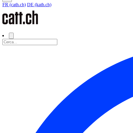
FR (cath.ch)
DE (kath.ch)