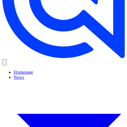
Homepage
News