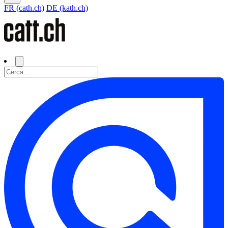
FR (cath.ch)
DE (kath.ch)