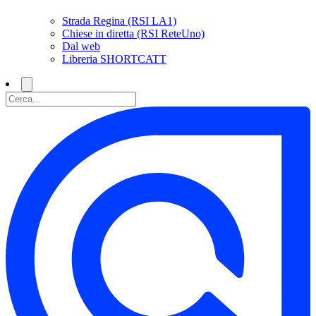
Strada Regina (RSI LA1)
Chiese in diretta (RSI ReteUno)
Dal web
Libreria SHORTCATT