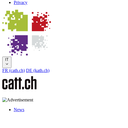
Privacy
IT
FR (cath.ch)
DE (kath.ch)
News