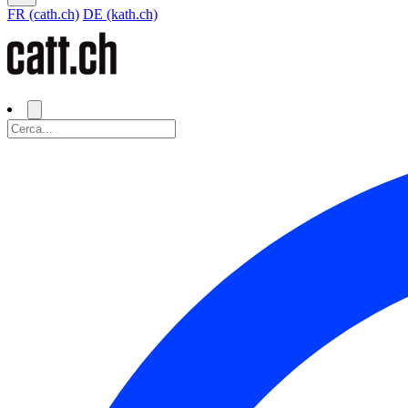
FR (cath.ch)
DE (kath.ch)