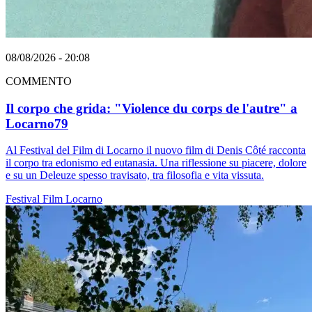
08/08/2026 - 20:08
COMMENTO
Il corpo che grida: "Violence du corps de l'autre" a
Locarno79
Al Festival del Film di Locarno il nuovo film di Denis Côté racconta
il corpo tra edonismo ed eutanasia. Una riflessione su piacere, dolore
e su un Deleuze spesso travisato, tra filosofia e vita vissuta.
Festival
Film
Locarno