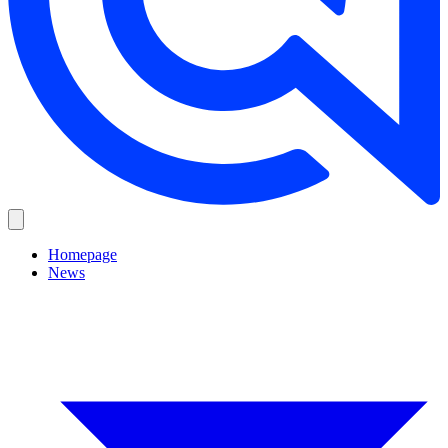
Homepage
News