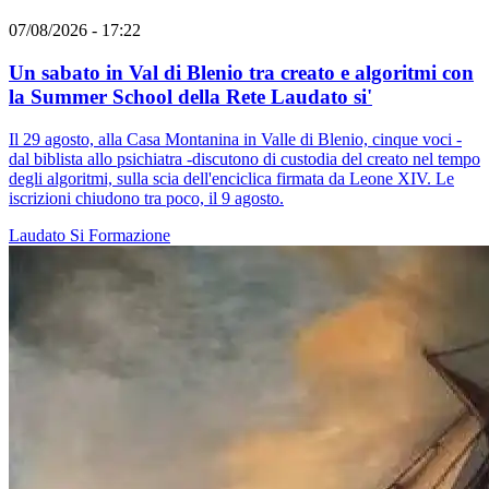
07/08/2026 - 17:22
Un sabato in Val di Blenio tra creato e algoritmi con
la Summer School della Rete Laudato si'
Il 29 agosto, alla Casa Montanina in Valle di Blenio, cinque voci -
dal biblista allo psichiatra -discutono di custodia del creato nel tempo
degli algoritmi, sulla scia dell'enciclica firmata da Leone XIV. Le
iscrizioni chiudono tra poco, il 9 agosto.
Laudato Si
Formazione