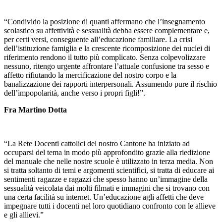
“Condivido la posizione di quanti affermano che l’insegnamento
scolastico su affettività e sessualità debba essere complementare e,
per certi versi, conseguente all’educazione familiare. La crisi
dell’istituzione famiglia e la crescente ricomposizione dei nuclei di
riferimento rendono il tutto più complicato. Senza colpevolizzare
nessuno, ritengo urgente affrontare l’attuale confusione tra sesso e
affetto rifiutando la mercificazione del nostro corpo e la
banalizzazione dei rapporti interpersonali. Assumendo pure il rischio
dell’impopolarità, anche verso i propri figli!”.
Fra Martino Dotta
“La Rete Docenti cattolici del nostro Cantone ha iniziato ad
occuparsi del tema in modo più approfondito grazie alla riedizione
del manuale che nelle nostre scuole è utilizzato in terza media. Non
si tratta soltanto di temi e argomenti scientifici, si tratta di educare ai
sentimenti ragazze e ragazzi che spesso hanno un’immagine della
sessualità veicolata dai molti filmati e immagini che si trovano con
una certa facilità su internet. Un’educazione agli affetti che deve
impegnare tutti i docenti nel loro quotidiano confronto con le allieve
e gli allievi.”