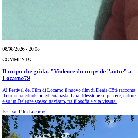
08/08/2026 - 20:08
COMMENTO
Il corpo che grida: "Violence du corps de l'autre" a
Locarno79
Al Festival del Film di Locarno il nuovo film di Denis Côté racconta
il corpo tra edonismo ed eutanasia. Una riflessione su piacere, dolore
e su un Deleuze spesso travisato, tra filosofia e vita vissuta.
Festival
Film
Locarno