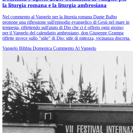
la liturgia romana e la liturgia ambrosiana
Nel commento al Vangelo per la liturgia romana Dante Balbo
propone una riflessione sull'episodio evangelico di Gesù nel mare in
tempesta, riflettendo sull'aiuto di Dio che ci è offerto ogni giorno;
per il Vangelo del calendario ambrosiano, don Giuseppe Grampa
riflette invece sullo "stile" di Dio: stile di mitezza, vicinanza discreta.
Vangelo
Bibbia
Domenica
Commento Al Vangelo