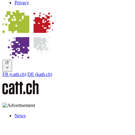
Privacy
IT
FR (cath.ch)
DE (kath.ch)
News