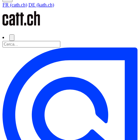
FR (cath.ch)
DE (kath.ch)