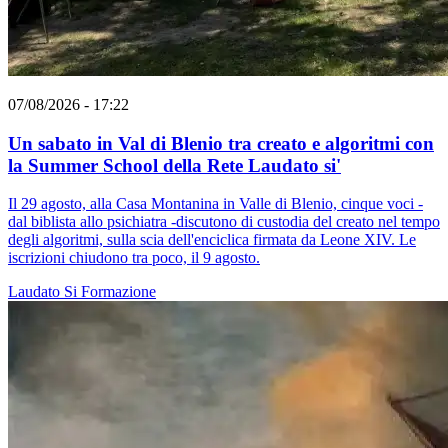
07/08/2026 - 17:22
Un sabato in Val di Blenio tra creato e algoritmi con
la Summer School della Rete Laudato si'
Il 29 agosto, alla Casa Montanina in Valle di Blenio, cinque voci -
dal biblista allo psichiatra -discutono di custodia del creato nel tempo
degli algoritmi, sulla scia dell'enciclica firmata da Leone XIV. Le
iscrizioni chiudono tra poco, il 9 agosto.
Laudato Si
Formazione