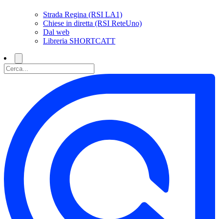
Strada Regina (RSI LA1)
Chiese in diretta (RSI ReteUno)
Dal web
Libreria SHORTCATT