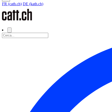
FR (cath.ch)
DE (kath.ch)