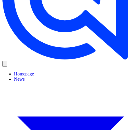
Homepage
News