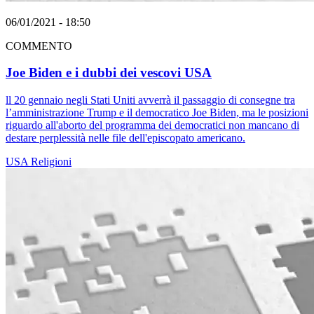
06/01/2021 - 18:50
COMMENTO
Joe Biden e i dubbi dei vescovi USA
ll 20 gennaio negli Stati Uniti avverrà il passaggio di consegne tra
l’amministrazione Trump e il democratico Joe Biden, ma le posizioni
riguardo all'aborto del programma dei democratici non mancano di
destare perplessità nelle file dell'episcopato americano.
USA
Religioni