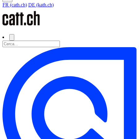
FR (cath.ch)
DE (kath.ch)