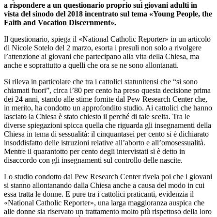
a rispondere a un questionario proprio sui giovani adulti in
vista del sinodo del 2018 incentrato sul tema «Young People, the
Faith and Vocation Discernment».
Il questionario, spiega il «National Catholic Reporter» in un articolo
di Nicole Sotelo del 2 marzo, esorta i presuli non solo a rivolgere
l’attenzione ai giovani che partecipano alla vita della Chiesa, ma
anche e soprattutto a quelli che ora se ne sono allontanati.
Si rileva in particolare che tra i cattolici statunitensi che “si sono
chiamati fuori”, circa l’80 per cento ha preso questa decisione prima
dei 24 anni, stando alle stime fornite dal Pew Research Center che,
in merito, ha condotto un approfondito studio. Ai cattolici che hanno
lasciato la Chiesa è stato chiesto il perché di tale scelta. Tra le
diverse spiegazioni spicca quella che riguarda gli insegnamenti della
Chiesa in tema di sessualità: il cinquantasei per cento si è dichiarato
insoddisfatto delle istruzioni relative all’aborto e all’omosessualità.
Mentre il quarantotto per cento degli intervistati si è detto in
disaccordo con gli insegnamenti sul controllo delle nascite.
Lo studio condotto dal Pew Research Center rivela poi che i giovani
si stanno allontanando dalla Chiesa anche a causa del modo in cui
essa tratta le donne. E pure tra i cattolici praticanti, evidenzia il
«National Catholic Reporter», una larga maggioranza auspica che
alle donne sia riservato un trattamento molto più rispettoso della loro