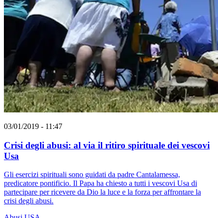
03/01/2019 - 11:47
Crisi degli abusi: al via il ritiro spirituale dei vescovi
Usa
Gli esercizi spirituali sono guidati da padre Cantalamessa,
predicatore pontificio. Il Papa ha chiesto a tutti i vescovi Usa di
partecipare per ricevere da Dio la luce e la forza per affrontare la
crisi degli abusi.
Abusi
USA