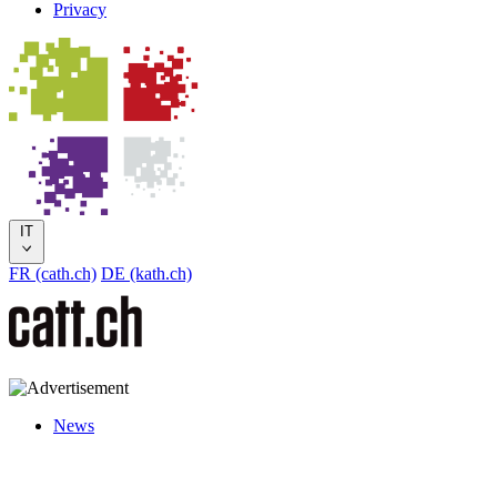
Privacy
IT
FR (cath.ch)
DE (kath.ch)
News