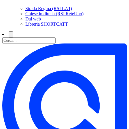
Strada Regina (RSI LA1)
Chiese in diretta (RSI ReteUno)
Dal web
Libreria SHORTCATT