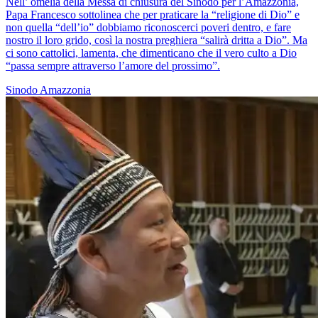
Nell’ omelia della Messa di chiusura del Sinodo per l’Amazzonia,
Papa Francesco sottolinea che per praticare la “religione di Dio” e
non quella “dell’io” dobbiamo riconoscerci poveri dentro, e fare
nostro il loro grido, così la nostra preghiera “salirà dritta a Dio”. Ma
ci sono cattolici, lamenta, che dimenticano che il vero culto a Dio
“passa sempre attraverso l’amore del prossimo”.
Sinodo Amazzonia