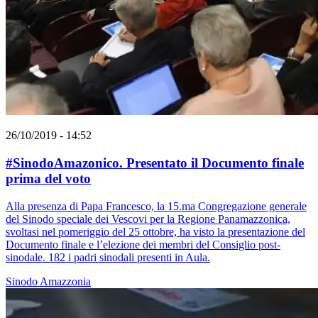
26/10/2019 - 14:52
#SinodoAmazonico. Presentato il Documento finale
prima del voto
Alla presenza di Papa Francesco, la 15.ma Congregazione generale
del Sinodo speciale dei Vescovi per la Regione Panamazzonica,
svoltasi nel pomeriggio del 25 ottobre, ha visto la presentazione del
Documento finale e l’elezione dei membri del Consiglio post-
sinodale. 182 i padri sinodali presenti in Aula.
Sinodo Amazzonia