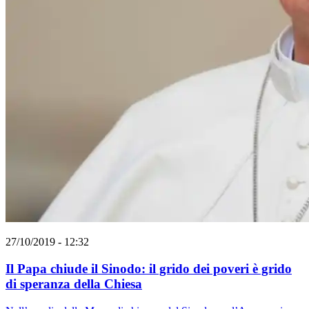
27/10/2019 - 12:32
Il Papa chiude il Sinodo: il grido dei poveri è grido
di speranza della Chiesa