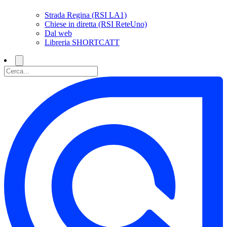
Strada Regina (RSI LA1)
Chiese in diretta (RSI ReteUno)
Dal web
Libreria SHORTCATT