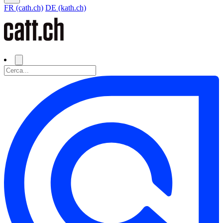
FR (cath.ch)
DE (kath.ch)