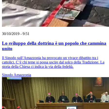
30/10/2019 - 9:51
Lo sviluppo della dottrina è un popolo che cammina
unito
Il Sinodo sull’Amazzonia ha provocato un vivace dibattito tra i
cattolici. C’è chi teme si possa uscire dal solco della Tradizione. La
storia della Chiesa ci indica la via della fedeltà.
Sinodo Amazzonia