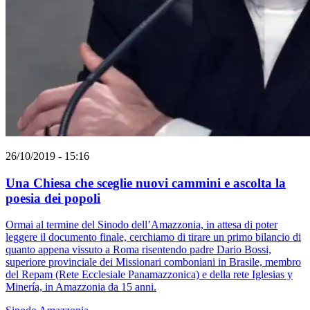
26/10/2019 - 15:16
Una Chiesa che sceglie nuovi cammini e ascolta la
poesia dei popoli
Ormai al termine del Sinodo dell’Amazzonia, in attesa di poter
leggere il documento finale, cerchiamo di tirare un primo bilancio di
quanto appena vissuto a Roma risentendo padre Dario Bossi,
superiore provinciale dei Missionari comboniani in Brasile, membro
del Repam (Rete Ecclesiale Panamazzonica) e della rete Iglesias y
Minería, in Amazzonia da 15 anni.