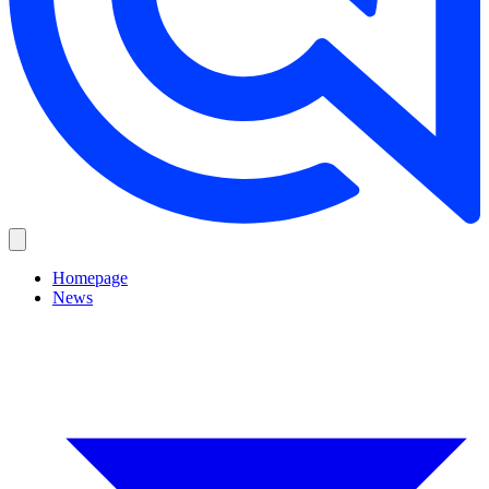
Homepage
News