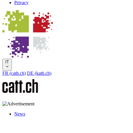
Privacy
IT
FR (cath.ch)
DE (kath.ch)
News