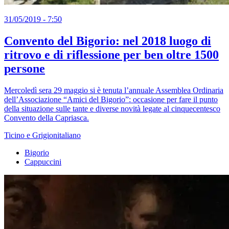
31/05/2019 - 7:50
Convento del Bigorio: nel 2018 luogo di
ritrovo e di riflessione per ben oltre 1500
persone
Mercoledì sera 29 maggio si è tenuta l’annuale Assemblea Ordinaria
dell’Associazione “Amici del Bigorio”: occasione per fare il punto
della situazione sulle tante e diverse novità legate al cinquecentesco
Convento della Capriasca.
Ticino e Grigionitaliano
Bigorio
Cappuccini