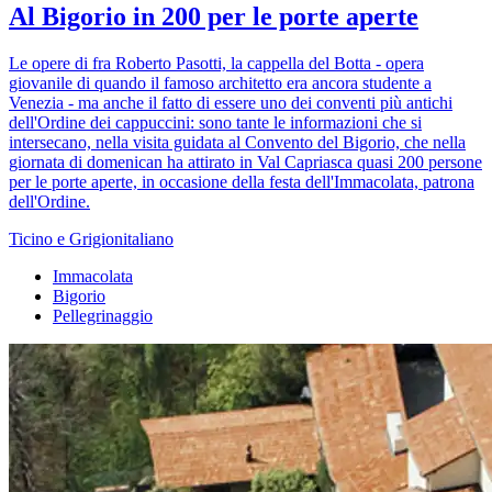
Al Bigorio in 200 per le porte aperte
Le opere di fra Roberto Pasotti, la cappella del Botta - opera
giovanile di quando il famoso architetto era ancora studente a
Venezia - ma anche il fatto di essere uno dei conventi più antichi
dell'Ordine dei cappuccini: sono tante le informazioni che si
intersecano, nella visita guidata al Convento del Bigorio, che nella
giornata di domenican ha attirato in Val Capriasca quasi 200 persone
per le porte aperte, in occasione della festa dell'Immacolata, patrona
dell'Ordine.
Ticino e Grigionitaliano
Immacolata
Bigorio
Pellegrinaggio