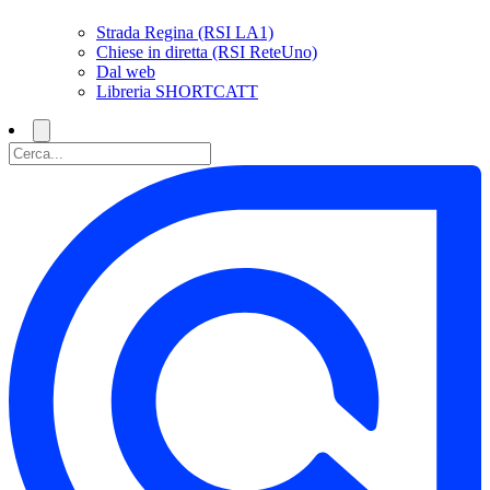
Strada Regina (RSI LA1)
Chiese in diretta (RSI ReteUno)
Dal web
Libreria SHORTCATT