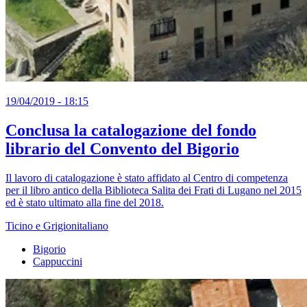
19/04/2019 - 18:15
Conclusa la catalogazione del fondo
librario del Convento del Bigorio
Il lavoro di catalogazione è stato affidato al Centro di competenza
per il libro antico della Biblioteca Salita dei Frati di Lugano nel 2015
ed è stato ultimato alla fine del 2018.
Ticino e Grigionitaliano
Bigorio
Cappuccini