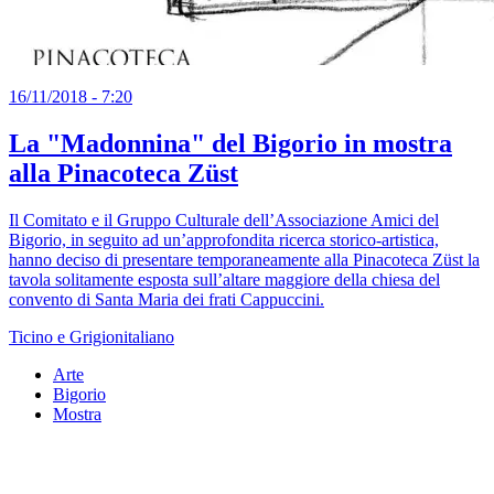
16/11/2018 - 7:20
La "Madonnina" del Bigorio in mostra
alla Pinacoteca Züst
Il Comitato e il Gruppo Culturale dell’Associazione Amici del
Bigorio, in seguito ad un’approfondita ricerca storico-artistica,
hanno deciso di presentare temporaneamente alla Pinacoteca Züst la
tavola solitamente esposta sull’altare maggiore della chiesa del
convento di Santa Maria dei frati Cappuccini.
Ticino e Grigionitaliano
Arte
Bigorio
Mostra