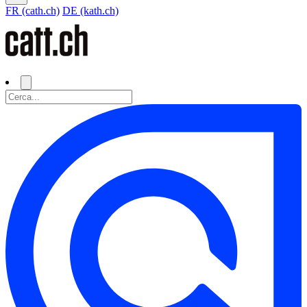
FR (cath.ch)
DE (kath.ch)