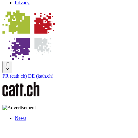
Privacy
IT
FR (cath.ch)
DE (kath.ch)
News