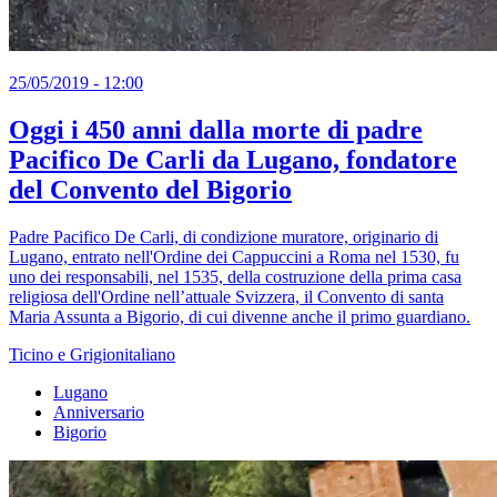
25/05/2019 - 12:00
Oggi i 450 anni dalla morte di padre
Pacifico De Carli da Lugano, fondatore
del Convento del Bigorio
Padre Pacifico De Carli, di condizione muratore, originario di
Lugano, entrato nell'Ordine dei Cappuccini a Roma nel 1530, fu
uno dei responsabili, nel 1535, della costruzione della prima casa
religiosa dell'Ordine nell’attuale Svizzera, il Convento di santa
Maria Assunta a Bigorio, di cui divenne anche il primo guardiano.
Ticino e Grigionitaliano
Lugano
Anniversario
Bigorio