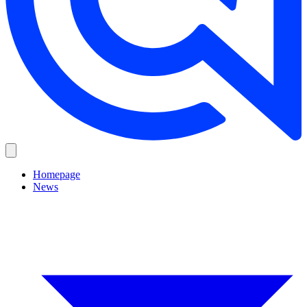
Homepage
News