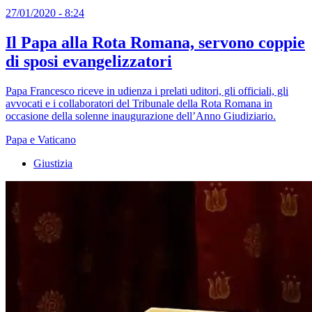
27/01/2020 - 8:24
Il Papa alla Rota Romana, servono coppie
di sposi evangelizzatori
Papa Francesco riceve in udienza i prelati uditori, gli officiali, gli
avvocati e i collaboratori del Tribunale della Rota Romana in
occasione della solenne inaugurazione dell’Anno Giudiziario.
Papa e Vaticano
Giustizia