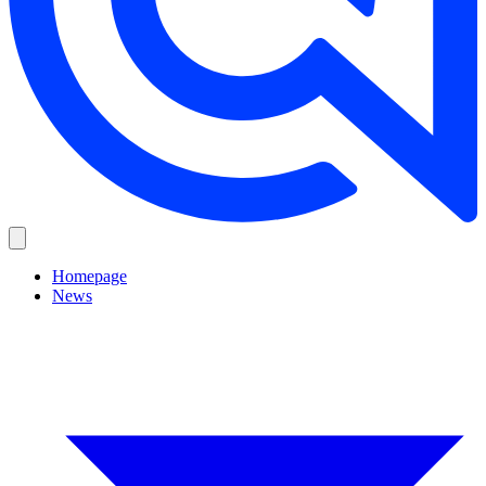
Homepage
News