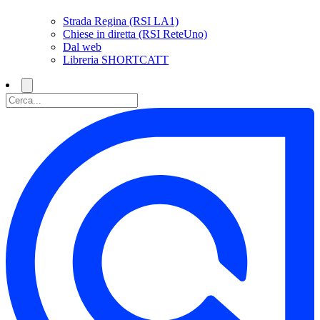
Strada Regina (RSI LA1)
Chiese in diretta (RSI ReteUno)
Dal web
Libreria SHORTCATT