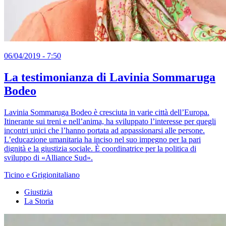
06/04/2019 - 7:50
La testimonianza di Lavinia Sommaruga
Bodeo
Lavinia Sommaruga Bodeo è cresciuta in varie città dell’Europa.
Itinerante sui treni e nell’anima, ha sviluppato l’interesse per quegli
incontri unici che l’hanno portata ad appassionarsi alle persone.
L’educazione umanitaria ha inciso nel suo impegno per la pari
dignità e la giustizia sociale. È coordinatrice per la politica di
sviluppo di «Alliance Sud».
Ticino e Grigionitaliano
Giustizia
La Storia