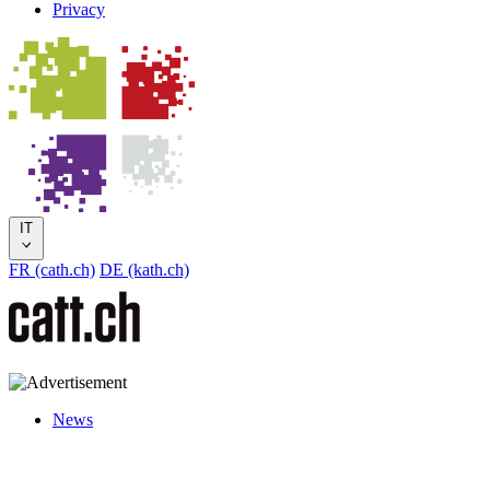
Privacy
IT
FR (cath.ch)
DE (kath.ch)
News