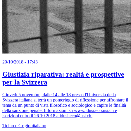
20/10/2018 - 17:43
Giustizia riparativa: realtà e prospettive
per la Svizzera
Giovedì 5 novembre, dalle 14 alle 18 presso l'Università della
Svizzera italiana si terrà un pomeriggio di riflessione per affrontare il
tema da un punto di vista filosofico e sociologico e capire le finalità
della sanzione penale. Informazioni su www.idusi.eco.usi.ch e
iscrizioni entro il 26.10.2018 a idusi.eco@usi.ch.
Ticino e Grigionitaliano