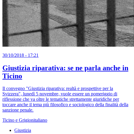
30/10/2018 - 17:21
Giustizia riparativa: se ne parla anche in
Ticino
Il convegno "Giustizia riparativa: realtà e prospettive per la
Svizzera", lunedì 5 novembre, vuole essere un pomeriggio di
riflessione che va oltre le tematiche strettamente giuridiche per
toccare anche il tema più filosofico e sociologico della finalità della
sanzione penale.
Ticino e Grigionitaliano
Giustizia