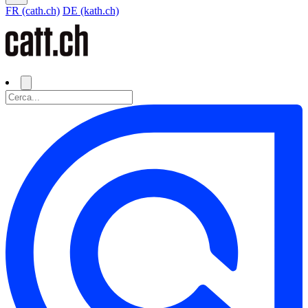
FR (cath.ch)
DE (kath.ch)