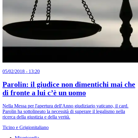
05/02/2018 - 13:20
Parolin: il giudice non dimentichi mai che
di fronte a lui c’è un uomo
Nella Messa per l'apertura dell'Anno giudiziario vaticano, il card.
Parolin ha sottolineato la necessità di superare il legalismo nella
ricerca della giustizia e della verità.
Ticino e Grigionitaliano
Misericordia