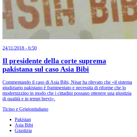
24/11/2018 - 6:50
Il presidente della corte suprema
pakistana sul caso Asia Bibi
Commentando il caso di Asia Bibi, Nisar ha rilevato che «il sistema
giudiziario pakistano è frammentato e necessita di riforme che lo
modernizzino in modo che i cittadini possano ottenere una giustizia
di qualità e in tempi brevi».
Ticino e Grigionitaliano
Pakistan
Asia Bibi
Giustizia