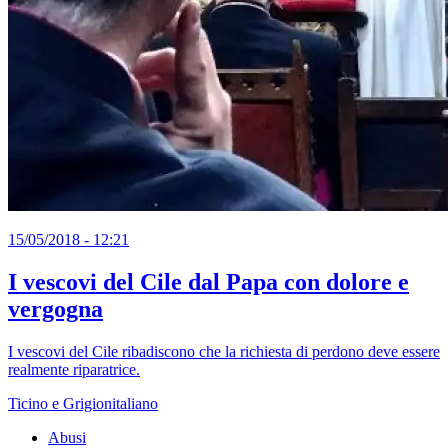
15/05/2018 - 12:21
I vescovi del Cile dal Papa con dolore e
vergogna
I vescovi del Cile ribadiscono che la richiesta di perdono deve essere
realmente riparatrice.
Ticino e Grigionitaliano
Abusi