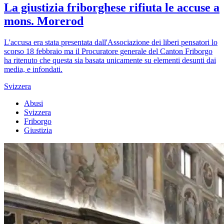
La giustizia friborghese rifiuta le accuse a
mons. Morerod
L'accusa era stata presentata dall'Associazione dei liberi pensatori lo
scorso 18 febbraio ma il Procuratore generale del Canton Friborgo
ha ritenuto che questa sia basata unicamente su elementi desunti dai
media, e infondati.
Svizzera
Abusi
Svizzera
Friborgo
Giustizia