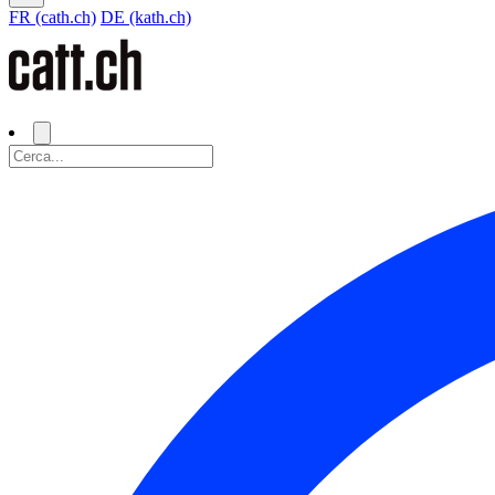
FR (cath.ch)
DE (kath.ch)