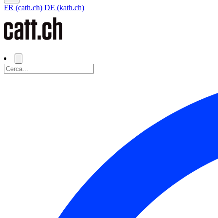
FR (cath.ch)
DE (kath.ch)