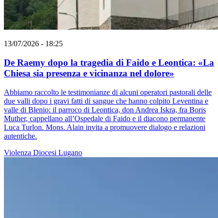
13/07/2026 - 18:25
De Raemy dopo la tragedia di Faido e Leontica: «La
Chiesa sia presenza e vicinanza nel dolore»
Abbiamo raccolto le testimonianze di alcuni operatori pastorali delle
due valli dopo i gravi fatti di sangue che hanno colpito Leventina e
valle di Blenio: il parroco di Leontica, don Andrea Iskra, fra Boris
Muther, cappellano all’Ospedale di Faido e il diacono permanente
Luca Turlon. Mons. Alain invita a promuovere dialogo e relazioni
autentiche.
Violenza
Diocesi Lugano