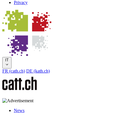
Privacy
IT
FR (cath.ch)
DE (kath.ch)
News