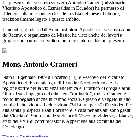
La presenza del vescovo svizzero Antonio Crameri (missionario,
Vicariato Apostolico di Esmeraldas in Ecuador) ha permesso di
riflettere sulla missione ecclesiale in vista del mese di ottobre,
tradizionalmente legato a questo ambito.
L'incontro, guidato dall'Amministratore Apostolico , vescovo Alain
de Raemy, e organizzato da Missio, ha visto anche dei lavori a
gruppo che hanno coinvolto i molti presbiteri e diaconi presenti.
Mons. Antonio Crameri
Nato il 4 gennaio 1969 a Locarno (TI), è Vescovo del Vicariato
Apostolico di Esmeraldas, nell’Ecuador Nordoccidentale. La
regione soffre per la violenza endemica e il traffico di droga e armi.
Oltre al suo impegno nel ministero “ordinario”, mons. Crameri è
molto impegnato anche in campo sociale. Questo è Vangelo in atto,
tramite l’attenzione all’educazione (34 istituti per 30.000 studenti) e
alla sanità (l’ospedale san Lorenzo e la casa per anziani sono gestiti
dal Vicariato). Sono tante le sfide per il Vescovo; violenze, distanze,
stato delle vie di comunicazione. Appartiene alla comunità del
Cottolengo.