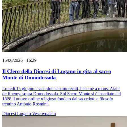
15/06/2026 - 16:29
Il Clero della Diocesi di Lugano in gita al sacro
Monte di Domodossola
Lunedì 15 giugno i sacerdoti si sono recati, insieme a mons. Alain
de Raemy, sopra Domodossola. Sul Sacro Monte si è insediato dal
1828 il nuovo ordine religioso fondato dal sacerdote e filosofo
trentino Antonio Rosmini.
Diocesi Lugano
Vescovoalain