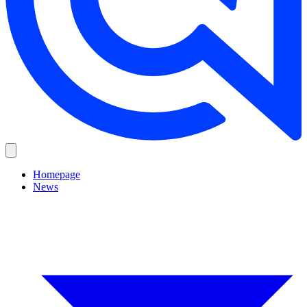
Homepage
News