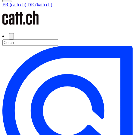
FR (cath.ch)
DE (kath.ch)