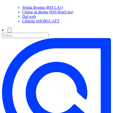
Strada Regina (RSI LA1)
Chiese in diretta (RSI ReteUno)
Dal web
Libreria SHORTCATT