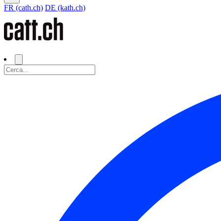
FR (cath.ch)
DE (kath.ch)