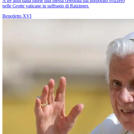
A tre anni dalla morte una messa celebrata dal porporato svizzero
nelle Grotte vaticane in suffragio di Ratzinger.
Benedetto XVI