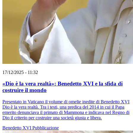
17/12/2025 - 11:32
«Dio è la vera realtà»: Benedetto XVI e la sfida di
costruire il mondo
Presentato in Vaticano il volume di omelie inedite di Benedetto XVI
Dio è la vera realtà. Tra i testi, una predica del 2014 in cui il Papa
emerito denunciava il primato di Mammona e indicava nel Regno di
Dio il criterio per costruire una società giusta e libera.
Benedetto XVI
Pubblicazione