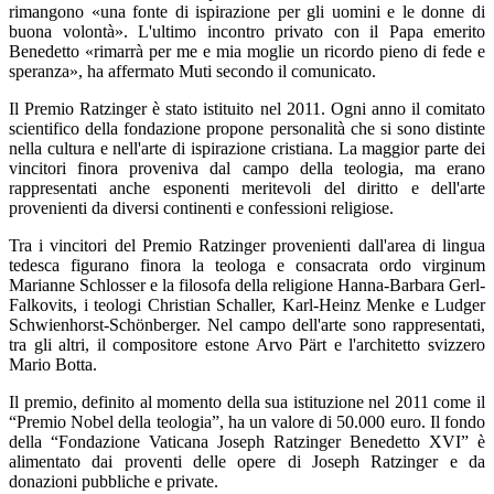
rimangono «una fonte di ispirazione per gli uomini e le donne di
buona volontà». L'ultimo incontro privato con il Papa emerito
Benedetto «rimarrà per me e mia moglie un ricordo pieno di fede e
speranza», ha affermato Muti secondo il comunicato.
Il Premio Ratzinger è stato istituito nel 2011. Ogni anno il comitato
scientifico della fondazione propone personalità che si sono distinte
nella cultura e nell'arte di ispirazione cristiana. La maggior parte dei
vincitori finora proveniva dal campo della teologia, ma erano
rappresentati anche esponenti meritevoli del diritto e dell'arte
provenienti da diversi continenti e confessioni religiose.
Tra i vincitori del Premio Ratzinger provenienti dall'area di lingua
tedesca figurano finora la teologa e consacrata ordo virginum
Marianne Schlosser e la filosofa della religione Hanna-Barbara Gerl-
Falkovits, i teologi Christian Schaller, Karl-Heinz Menke e Ludger
Schwienhorst-Schönberger. Nel campo dell'arte sono rappresentati,
tra gli altri, il compositore estone Arvo Pärt e l'architetto svizzero
Mario Botta.
Il premio, definito al momento della sua istituzione nel 2011 come il
“Premio Nobel della teologia”, ha un valore di 50.000 euro. Il fondo
della “Fondazione Vaticana Joseph Ratzinger Benedetto XVI” è
alimentato dai proventi delle opere di Joseph Ratzinger e da
donazioni pubbliche e private.