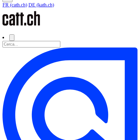
FR (cath.ch)
DE (kath.ch)