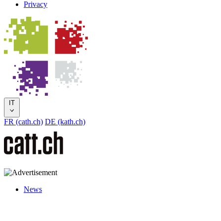
Privacy
IT
FR (cath.ch)
DE (kath.ch)
News