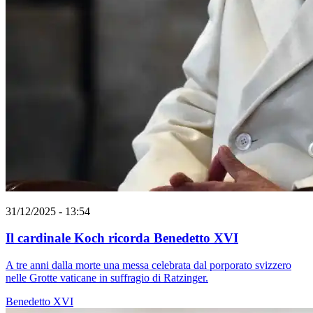
31/12/2025 - 13:54
Il cardinale Koch ricorda Benedetto XVI
A tre anni dalla morte una messa celebrata dal porporato svizzero
nelle Grotte vaticane in suffragio di Ratzinger.
Benedetto XVI