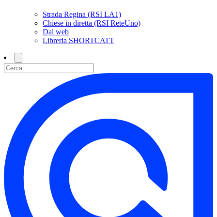
Strada Regina (RSI LA1)
Chiese in diretta (RSI ReteUno)
Dal web
Libreria SHORTCATT