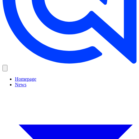
Homepage
News