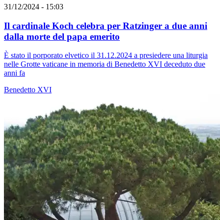
31/12/2024 - 15:03
Il cardinale Koch celebra per Ratzinger a due anni
dalla morte del papa emerito
È stato il porporato elvetico il 31.12.2024 a presiedere una liturgia
nelle Grotte vaticane in memoria di Benedetto XVI deceduto due
anni fa
Benedetto XVI