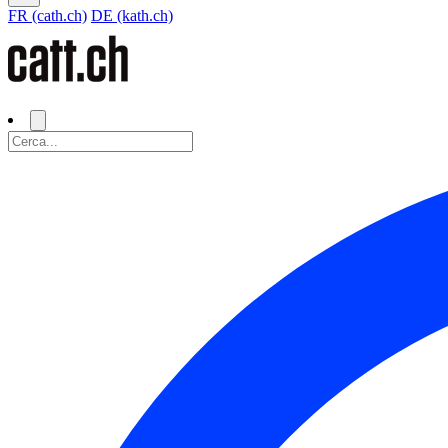
FR (cath.ch)
DE (kath.ch)