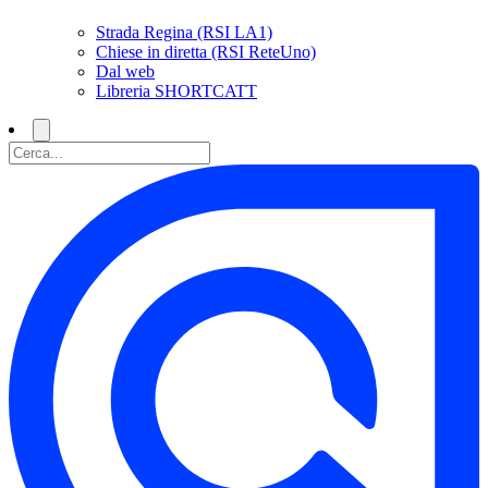
Strada Regina (RSI LA1)
Chiese in diretta (RSI ReteUno)
Dal web
Libreria SHORTCATT