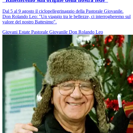
Dal 5 al 9 agosto il ciclopellegrinaggio della Pastorale Giovanile.
Don Rolando Leo: "Un viaggio tra le bellezze, ci interrogheremo sul
valore del nostro Battesimo".
Giovani
Estate
Pastorale Giovanile
Don Rolando Leo