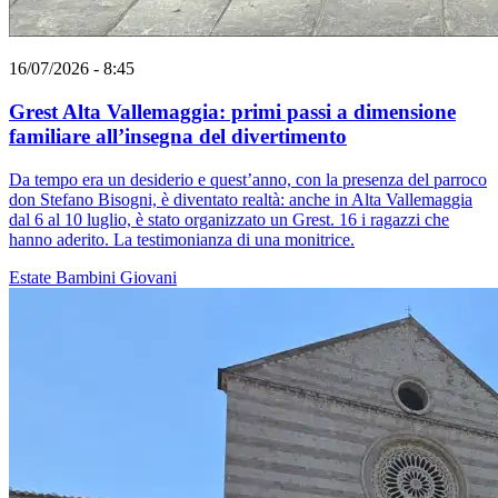
16/07/2026 - 8:45
Grest Alta Vallemaggia: primi passi a dimensione
familiare all’insegna del divertimento
Da tempo era un desiderio e quest’anno, con la presenza del parroco
don Stefano Bisogni, è diventato realtà: anche in Alta Vallemaggia
dal 6 al 10 luglio, è stato organizzato un Grest. 16 i ragazzi che
hanno aderito. La testimonianza di una monitrice.
Estate
Bambini
Giovani