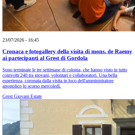
23/07/2026 - 16:45
Cronaca e fotogallery della visita di mons. de Raemy
ai partecipanti al Grest di Gordola
Sono terminate le tre settimane di colonia, che hanno visto in tutto
coinvolti 240 tra giovani, volontari e collaboratori. Una bella
esperienza, coronata dalla visita in loco dell'amministratore
apostolico lo scorso mercoledì.
Grest
Giovani
Estate