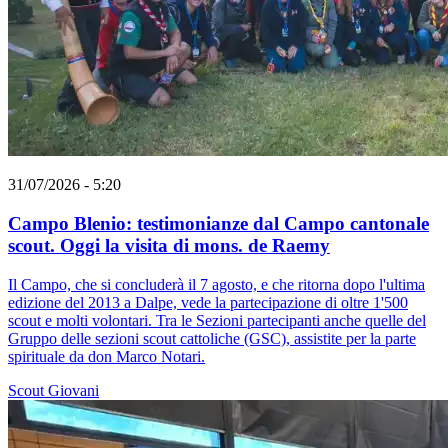
31/07/2026 - 5:20
Campo Blenio: testimonianze dal Campo cantonale
scout. Oggi la visita di mons. de Raemy
Il Campo, che si concluderà il 7 agosto, e che ritorna dopo l'ultima
edizione del 2013 a Dalpe, vede la partecipazione di oltre 1'500
scout e molti volontari. Tra le Sezioni partecipanti anche quelle del
Gruppo delle sezioni scout cattoliche (GSC), assistite per la parte
spirituale da don Marco Notari.
Scout
Giovani