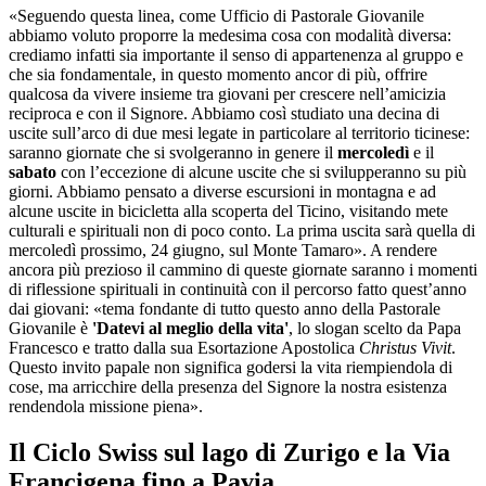
«Seguendo questa linea, come Ufficio di Pastorale Giovanile
abbiamo voluto proporre la medesima cosa con modalità diversa:
crediamo infatti sia importante il senso di appartenenza al gruppo e
che sia fondamentale, in questo momento ancor di più, offrire
qualcosa da vivere insieme tra giovani per crescere nell’amicizia
reciproca e con il Signore. Abbiamo così studiato una decina di
uscite sull’arco di due mesi legate in particolare al territorio ticinese:
saranno giornate che si svolgeranno in genere il
mercoledì
e il
sabato
con l’eccezione di alcune uscite che si svilupperanno su più
giorni. Abbiamo pensato a diverse escursioni in montagna e ad
alcune uscite in bicicletta alla scoperta del Ticino, visitando mete
culturali e spirituali non di poco conto. La prima uscita sarà quella di
mercoledì prossimo, 24 giugno, sul Monte Tamaro». A rendere
ancora più prezioso il cammino di queste giornate saranno i momenti
di riflessione spirituali in continuità con il percorso fatto quest’anno
dai giovani: «tema fondante di tutto questo anno della Pastorale
Giovanile è
'Datevi al meglio della vita'
, lo slogan scelto da Papa
Francesco e tratto dalla sua Esortazione Apostolica
Christus Vivit
.
Questo invito papale non significa godersi la vita riempiendola di
cose, ma arricchire della presenza del Signore la nostra esistenza
rendendola missione piena».
Il Ciclo Swiss sul lago di Zurigo e la Via
Francigena fino a Pavia