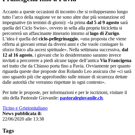
Accanto a queste occasioni di incontro che si svilupperanno lungo
tutto l’arco della stagione ve ne sono altre due più sostanziose ed
impegnative (in termini di giorni): «la prima
dal 5 al 9 agosto
sarà
quella del Ciclo Swiss», ovvero in sella alla propria bicicletta si
percorrerà un affascinante itinerario intorno al
lago di Zurigo
.
L’idea è quella del
ciclo-pellegrinaggio
, «una proposta che viene
offerta ai giovani ormai da diversi anni e che vuole coniugare lo
sforzo fisico alla ascesi spirituale». Nella settimana successiva,
dal
12 al 16 agosto
, i giovani che lo desidereranno saranno invece
invitati a percorrere a piedi alcune tappe dell’antica
Via Francigena
nel tratto che da Chiasso porta fino a Pavia. Ovviamente per quanto
riguarda queste due proposte don Rolando Leo assicura che «ci sarà
uno sguardo più che approfondito sulle misure di sicurezza dettate
dalle autorità che verranno rispettate in ogni contesto».
Per tutte le proposte, per informazioni e per le iscrizioni, visitare il
sito della Pastorale Giovanile:
pastoralegiovanile.ch
.
Ticino e Grigionitaliano
News pubblicata il:
22/06/2020 alle 13:38
Tags