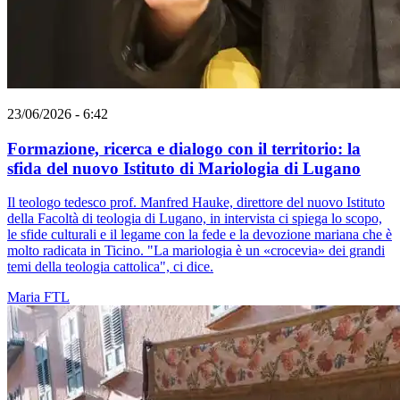
23/06/2026 - 6:42
Formazione, ricerca e dialogo con il territorio: la
sfida del nuovo Istituto di Mariologia di Lugano
Il teologo tedesco prof. Manfred Hauke, direttore del nuovo Istituto
della Facoltà di teologia di Lugano, in intervista ci spiega lo scopo,
le sfide culturali e il legame con la fede e la devozione mariana che è
molto radicata in Ticino. "La mariologia è un «crocevia» dei grandi
temi della teologia cattolica", ci dice.
Maria
FTL