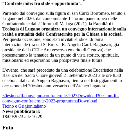
“Confraternite: tra sfide e opportunità”.
Partendo dal convegno sulla figura di san Carlo Borromeo, tenuto a
Lugano nel 2020, dal concomitante 1° forum paneuropeo delle
Confraternite e dal 2° forum di Malaga (2021), la
Facoltà di
Teologia di Lugano organizza un convegno internazionale sulla
realtà e attualità delle Confraternite per la Chiesa e la società
.
Per questa occasione, sono stati invitati studiosi di fama
internazionale (tra cui S. Em.za. R. Angelo Card. Bagnasco, già
presidente della CEI e Arcivescovo emerito di Genova) che
presenteranno la tematica da un punto di vista storico, spirituale,
missionario ed esporranno una prospettiva finale futura.
L'evento, che sarà preceduto da una celebrazione Eucaristica nella
Basilica del Sacro Cuore giovedì 21 settembre 2023 alle ore 8.30
celebrata dal card. Angelo Bagnasco, rientra nei festeggiamenti in
occasione del 30esimo anniversario dell'Ateneo luganese.
30esimo-ftl-convegno-confraternite-2023Download
30esimo-ftl-
convegno-confraternite-2023-programmaDownload
Ticino e Grigionitaliano
News pubblicata il:
18/09/2023 alle 16:29
Foto