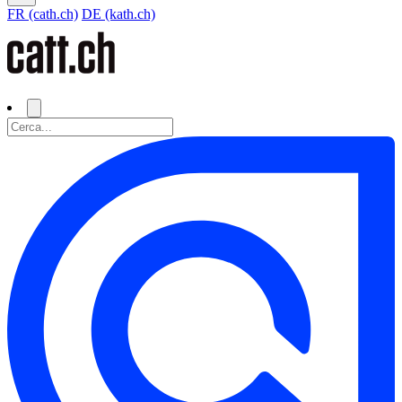
FR (cath.ch)
DE (kath.ch)