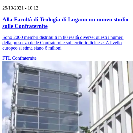
25/10/2021 - 10:12
Alla Facoltà di Teologia di Lugano un nuovo studio
sulle Confraternite
Sono 2000 membri distribuiti in 80 realtà diverse: questi i numeri
della presenza delle Confraternite sul territorio ticinese. A livello
europeo si stima siano 6 milioni.
FTL
Confraternite