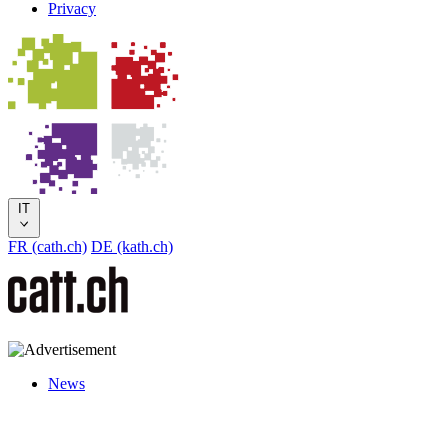
Privacy
IT
FR (cath.ch)
DE (kath.ch)
News