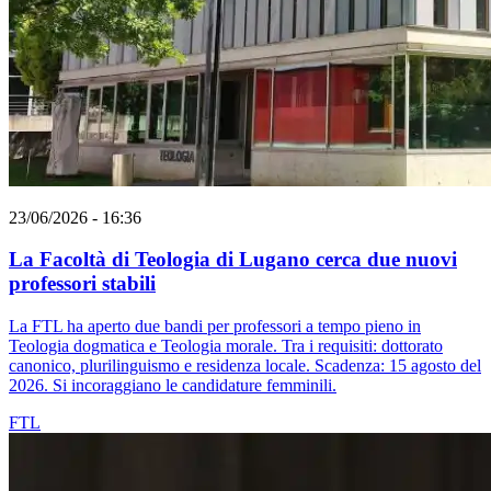
23/06/2026 - 16:36
La Facoltà di Teologia di Lugano cerca due nuovi
professori stabili
La FTL ha aperto due bandi per professori a tempo pieno in
Teologia dogmatica e Teologia morale. Tra i requisiti: dottorato
canonico, plurilinguismo e residenza locale. Scadenza: 15 agosto del
2026. Si incoraggiano le candidature femminili.
FTL