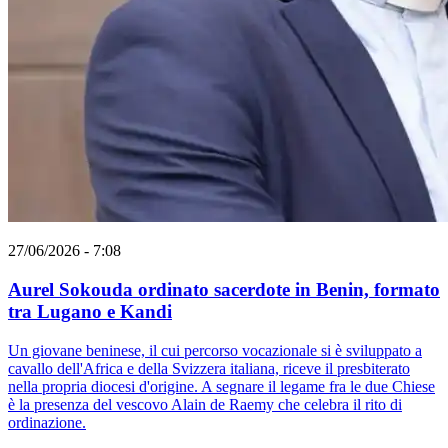
27/06/2026 - 7:08
Aurel Sokouda ordinato sacerdote in Benin, formato
tra Lugano e Kandi
Un giovane beninese, il cui percorso vocazionale si è sviluppato a
cavallo dell'Africa e della Svizzera italiana, riceve il presbiterato
nella propria diocesi d'origine. A segnare il legame fra le due Chiese
è la presenza del vescovo Alain de Raemy che celebra il rito di
ordinazione.