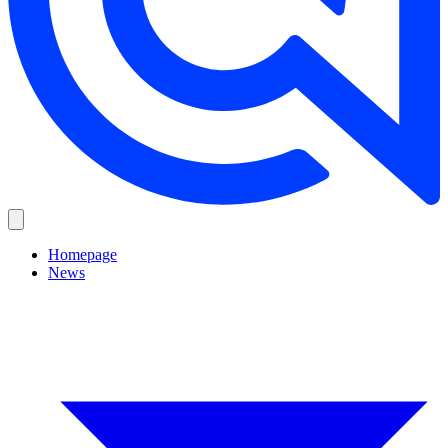
Homepage
News