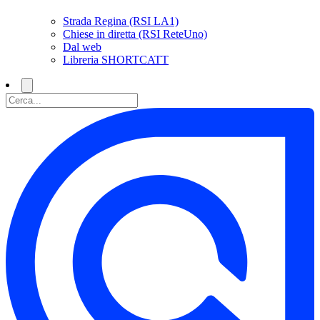
Strada Regina (RSI LA1)
Chiese in diretta (RSI ReteUno)
Dal web
Libreria SHORTCATT