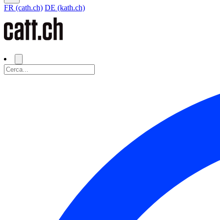
FR (cath.ch)
DE (kath.ch)